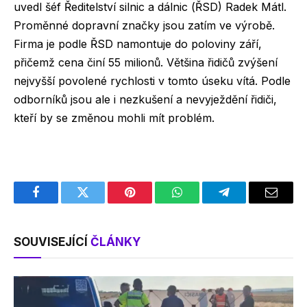
uvedl šéf Ředitelství silnic a dálnic (ŘSD) Radek Mátl.
Proměnné dopravní značky jsou zatím ve výrobě.
Firma je podle ŘSD namontuje do poloviny září,
přičemž cena činí 55 milionů. Většina řidičů zvýšení
nejvyšší povolené rychlosti v tomto úseku vítá. Podle
odborníků jsou ale i nezkušení a nevyježdění řidiči,
kteří by se změnou mohli mít problém.
Facebook
Twitter
Pinterest
WhatsApp
Telegram
Email
SOUVISEJÍCÍ
ČLÁNKY