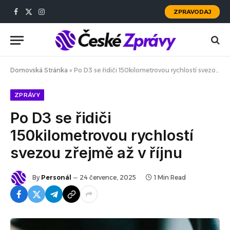
ZPRAVODAJ
Facebook
X
Instagram
(Twitter)
Domovská Stránka
»
Po D3 se řidiči 150kilometrovou rychlostí svezou zřejmě až v říjnu
ZPRÁVY
Po D3 se řidiči
150kilometrovou rychlostí
svezou zřejmě až v říjnu
By
Personál
24 července, 2025
1 Min Read