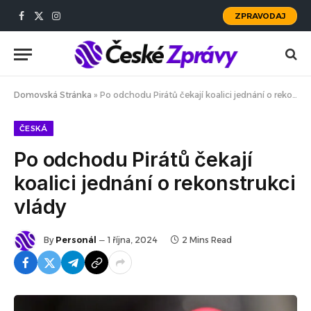
ZPRAVODAJ
Facebook
X
Instagram
(Twitter)
Domovská Stránka
»
Po odchodu Pirátů čekají koalici jednání o rekonstrukci vlády
ČESKÁ
Po odchodu Pirátů čekají
koalici jednání o rekonstrukci
vlády
By
Personál
1 října, 2024
2 Mins Read