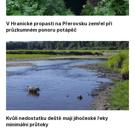
V Hranické propasti na Přerovsku zemřel při
průzkumném ponoru potápěč
Kvůli nedostatku deště mají jihočeské řeky
minimální průtoky