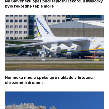
Na Slovensku opět padl teplotní rekord, u Mallorky
bylo rekordně teplé moře
Německá média spekulují o nákladu v letounu
ohroženém dronem