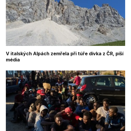
V italských Alpách zemřela při túře dívka z ČR, píší
média