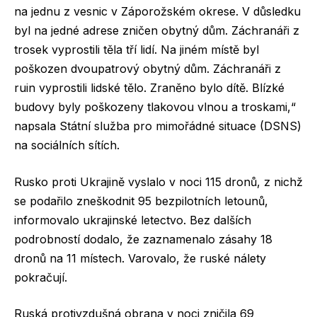
na jednu z vesnic v Záporožském okrese. V důsledku
byl na jedné adrese zničen obytný dům. Záchranáři z
trosek vyprostili těla tří lidí. Na jiném místě byl
poškozen dvoupatrový obytný dům. Záchranáři z
ruin vyprostili lidské tělo. Zraněno bylo dítě. Blízké
budovy byly poškozeny tlakovou vlnou a troskami,“
napsala Státní služba pro mimořádné situace (DSNS)
na sociálních sítích.
Rusko proti Ukrajině vyslalo v noci 115 dronů, z nichž
se podařilo zneškodnit 95 bezpilotních letounů,
informovalo ukrajinské letectvo. Bez dalších
podrobností dodalo, že zaznamenalo zásahy 18
dronů na 11 místech. Varovalo, že ruské nálety
pokračují.
Ruská protivzdušná obrana v noci zničila 69