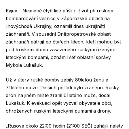
Kyjev – Nejméně čtyři lidé přišli o život při ruském
bombardování vesnice v Záporožské oblasti na
jihovýchodě Ukrajiny, oznámili dnes ukrajinští
záchranáři. V sousední Dněpropetrovské oblasti
záchranáři pátrají po čtyřech lidech, kteří mohou být
pod troskami domu zasaženého ruskými řízenými
leteckými bombami, oznámil šéf oblastní správy
Mykola Lukašuk.
Už v úterý ruské bomby zabily 89letou ženu a
71letého muže. Dalších pět lidí bylo zraněno. Ruský
dron na jiném místě zranil 61letého muže, dodal
Lukašuk. K evakuaci opět vyzval obyvatele obcí,
ohrožených ruskými leteckými pumami a drony.
„Rusové okolo 22:00 hodin (21:00 SEČ) zahájili nálety