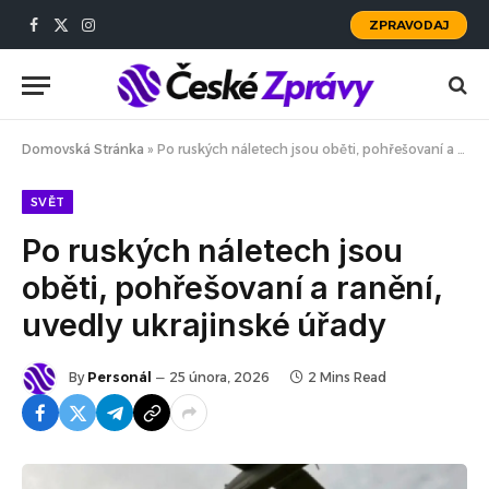
ZPRAVODAJ
Facebook
X
Instagram
(Twitter)
Domovská Stránka
»
Po ruských náletech jsou oběti, pohřešovaní a ranění, uvedly ukrajinské úřady
SVĚT
Po ruských náletech jsou
oběti, pohřešovaní a ranění,
uvedly ukrajinské úřady
By
Personál
25 února, 2026
2 Mins Read