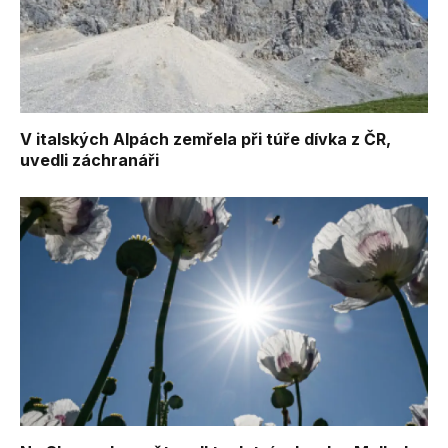
V italských Alpách zemřela při túře dívka z ČR,
uvedli záchranáři