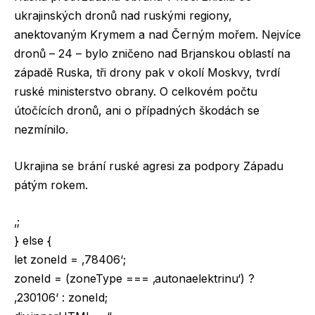
ukrajinských dronů nad ruskými regiony,
anektovaným Krymem a nad Černým mořem. Nejvíce
dronů – 24 – bylo zničeno nad Brjanskou oblastí na
západě Ruska, tři drony pak v okolí Moskvy, tvrdí
ruské ministerstvo obrany. O celkovém počtu
útočících dronů, ani o případných škodách se
nezmínilo.
Ukrajina se brání ruské agresi za podpory Západu
pátým rokem.
‚;
} else {
let zoneId = ‚78406‘;
zoneId = (zoneType === ‚autonaelektrinu‘) ?
‚230106‘ : zoneId;