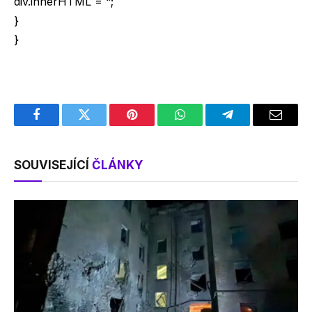
div.innerHTML = “;
}
}
Facebook
Twitter
Pinterest
WhatsApp
Telegram
Email
SOUVISEJÍCÍ
ČLÁNKY