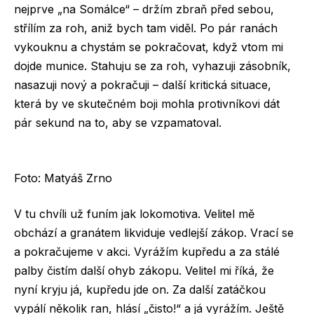
nejprve „na Somálce“ – držím zbraň před sebou,
střílím za roh, aniž bych tam viděl. Po pár ranách
vykouknu a chystám se pokračovat, když vtom mi
dojde munice. Stahuju se za roh, vyhazuji zásobník,
nasazuji nový a pokračuji – další kritická situace,
která by ve skutečném boji mohla protivníkovi dát
pár sekund na to, aby se vzpamatoval.
Foto: Matyáš Zrno
V tu chvíli už funím jak lokomotiva. Velitel mě
obchází a granátem likviduje vedlejší zákop. Vrací se
a pokračujeme v akci. Vyrážím kupředu a za stálé
palby čistím další ohyb zákopu. Velitel mi říká, že
nyní kryju já, kupředu jde on. Za další zatáčkou
vypálí několik ran, hlásí „čisto!“ a já vyrážím. Ještě