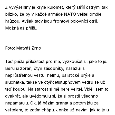
Z vyvýšeniny je kryje kulomet, který střílí ostrými tak
blízko, že by v každé armádě NATO velitel omdlel
hrůzou. Avšak tady jsou frontoví bojovníci otrlí.
Možná až příliš…
Foto: Matyáš Zrno
Teď přišla příležitost pro mě, vyzkoušet si, jaké to je.
Beru si zbraň, čtyři zásobníky, nasazuji si
neprůstřelnou vestu, helmu, balistické brýle a
sluchátka, takže ve čtyřicetistupňovém vedru se už
teď koupu. Na starost si mě bere velitel. Viděl jsem to
dvakrát, ale uvědomuju si, že si prostě všechno
nepamatuju. Ok, já házím granát a potom jdu za
velitelem, to zatím chápu. Jenže už nevím, jak to je u