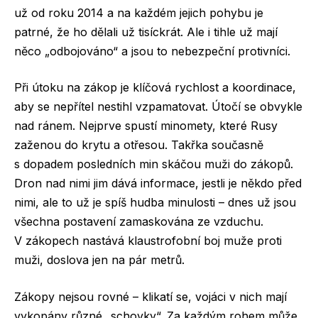
už od roku 2014 a na každém jejich pohybu je
patrné, že ho dělali už tisíckrát. Ale i tihle už mají
něco „odbojováno“ a jsou to nebezpeční protivníci.
Při útoku na zákop je klíčová rychlost a koordinace,
aby se nepřítel nestihl vzpamatovat. Útočí se obvykle
nad ránem. Nejprve spustí minomety, které Rusy
zaženou do krytu a otřesou. Takřka současně
s dopadem posledních min skáčou muži do zákopů.
Dron nad nimi jim dává informace, jestli je někdo před
nimi, ale to už je spíš hudba minulosti – dnes už jsou
všechna postavení zamaskována ze vzduchu.
V zákopech nastává klaustrofobní boj muže proti
muži, doslova jen na pár metrů.
Zákopy nejsou rovné – klikatí se, vojáci v nich mají
vykopány různé „schovky“. Za každým rohem může