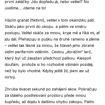
první zatáčky. Jdu dopředu já, nebo velitel? No
uvidíme… Jdeme na to!
Házím granát (fiktivní), velitel v tom okamžiku pálí.
Skáču jako první do okopu a pálím ve směru
postupu. Velitel skáče za mnou, kryje mě a říká mi, ať
jdu dál. Přehazuju si pušku na druhé rameno a jdeme
– velitel tak těsně za mnou, že hlaveň jeho zbraně
vidím periferním viděním. Cestou „dorážím“ terč,
který byl už zasažen předchozí palbou. Alespoň
doufám, protože si ho rozhodně všímám později,
než by bylo vhodné. Kdyby ještě žil, jsem asi už
mrtvý.
Zhruba dvacet sekund po zahájení akce. Pokračuju
za stálého postřelování prostoru přede mnou
kupředu, až dojdu k dalšímu ohybu zákopu. Pálím