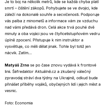
Je to boj na několik metrů, kde se každá chyba platí
smrtí – čištění zákopů. Pohybujete se ve dvojici, kde
záleží na dokonalé souhře a secvičenosti. Podporuje
vás palba z minometů a informace vám ze vzduchu
nad vámi předává dron. Celá akce trvá pouhé dvě
minuty a oba vojáci jsou ve čtyřicetistupňovém vedru
úplně zpocení. Přistupuje k nim instruktor a
vysvětluje, co měli dělat jinak. Tohle byl totiž jen
nácvik. Zatím…
Matyáš Zrno
se po čase znovu vydává k frontové
linii. Šéfredaktor Aktuálně.cz a zkušený válečný
zpravodaj stráví dva týdny na Ukrajině, odkud bude
přinášet příběhy vojáků, obyčejných lidí i jejich měst a
vesnic.
Foto: Economia