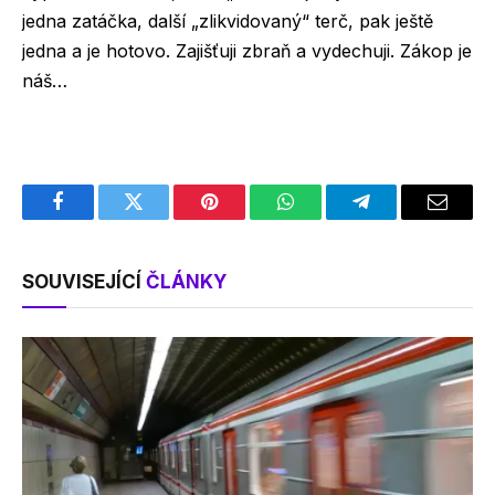
jedna zatáčka, další „zlikvidovaný“ terč, pak ještě
jedna a je hotovo. Zajišťuji zbraň a vydechuji. Zákop je
náš…
Facebook
Twitter
Pinterest
WhatsApp
Telegram
Email
SOUVISEJÍCÍ
ČLÁNKY