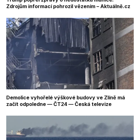
Zdrojům informací pohrozil vězením – Aktuálně.cz
Demolice vyhořelé výškové budovy ve Zlíně má
začít odpoledne — ČT24 — Česká televize