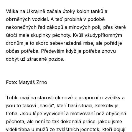
Válka na Ukrajině začala útoky kolon tanků a
obrněných vozidel. A teď probíhá v podobě
nekonečných řad zákopů a minových polí, přes které
útočí malé skupinky pěchoty. Kvůli všudypřítomným
dronům je to skoro sebevražedná mise, ale pořád je
občas potřeba. Především když je potřeba znovu
dobýt už ztracené pozice.
Foto: Matyáš Zrno
Tohle mají na starosti členové z praporní rozvědky a
jsou to takoví „hasiči“, kteří hasí situaci, kdekoliv je
třeba. Jsou lépe vycvičení a motivovaní než obyčejná
pěchota, ale není to tak dokonalá práce, jakou jsme
viděli třeba u mužů ze zvláštních jednotek, kteří bojují