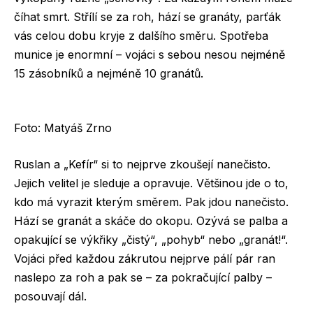
číhat smrt. Střílí se za roh, hází se granáty, parťák
vás celou dobu kryje z dalšího směru. Spotřeba
munice je enormní – vojáci s sebou nesou nejméně
15 zásobníků a nejméně 10 granátů.
Foto: Matyáš Zrno
Ruslan a „Kefír“ si to nejprve zkoušejí nanečisto.
Jejich velitel je sleduje a opravuje. Většinou jde o to,
kdo má vyrazit kterým směrem. Pak jdou nanečisto.
Hází se granát a skáče do okopu. Ozývá se palba a
opakující se výkřiky „čistý“, „pohyb“ nebo „granát!“.
Vojáci před každou zákrutou nejprve pálí pár ran
naslepo za roh a pak se – za pokračující palby –
posouvají dál.