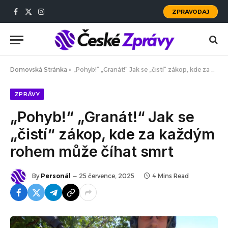
ZPRAVODAJ
Facebook
X
Instagram
(Twitter)
Domovská Stránka
»
„Pohyb!“ „Granát!“ Jak se „čistí“ zákop, kde za každým rohem může číhat smrt
ZPRÁVY
„Pohyb!“ „Granát!“ Jak se
„čistí“ zákop, kde za každým
rohem může číhat smrt
By
Personál
25 července, 2025
4 Mins Read