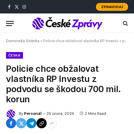
ZPRAVODAJ
Facebook
X
Instagram
(Twitter)
Domovská Stránka
»
Policie chce obžalovat vlastníka RP Investu z podvodu se škodou 700 mil. korun
ČESKÁ
Policie chce obžalovat
vlastníka RP Investu z
podvodu se škodou 700 mil.
korun
By
Personál
26 února, 2026
2 Mins Read