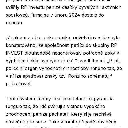
svěřily RP Investu peníze desítky bývalých i aktivních
sportovců. Firma se v únoru 2024 dostala do
úpadku.
„Znalcem z oboru ekonomika, odvětví investice bylo
konstatováno, že společnosti patřící do skupiny RP
INVEST dlouhodobě negenerovaly potřebné zisky k
výplatám deklarovaných úroků,“ uvedl Ibehej. „Proto
policejní orgán vyhodnotil činnost obviněného tak, že
v ní lze spatřovat znaky tzv. Ponziho schématu,“
pokračoval.
Tento systém známý také jako letadlo či pyramida
funguje tak, že lidé svěřují s vidinou vysokého
zhodnocení peníze pachateli, který si je nechává
částečně pro sebe. Také v tomto případě obviněný