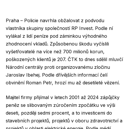
Praha – Policie navrhla obžalovat z podvodu
vlastníka skupiny společností RP Invest. Podle ní
vylákal z lidí peníze pod záminkou výhodného
zhodnocení vkladů. Způsobenou škodu vyčíslili
vyšetřovatelé na více než 700 milionů korun,
poškozených klientů je 207. ČTK to dnes sdělil mluvčí
Národní centrály proti organizovanému zločinu
Jaroslav Ibehej. Podle dřívějších informací čelí
obvinění Roman Petr, hrozí mu až desetileté vězení.
Majitel firmy přijímal v letech 2001 až 2024 zápůjčky
peněz se slibovaným zúročením zpočátku ve výši
deseti, později sedmi procent, a to investicemi do
stavebních projektů, projektů v oboru zdravotnictví a
projektů v oblasti elektrické energie. Podle médií