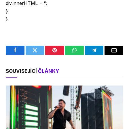
div.innerHTML = “;
}
}
Facebook
Twitter
Pinterest
WhatsApp
Telegram
Email
SOUVISEJÍCÍ
ČLÁNKY