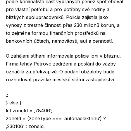
podle kriminalistů část vybraných peněz spotřeboval
pro vlastní potřebu a pro potřeby své rodiny a
blízkých spolupracovníků. Policie zajistila jako
výnosy z trestné činnosti přes 230 milionů korun, a
to zejména formou finančních prostředků na
bankovních účtech, nemovitostí, aut a cenností.
O zahájení stíhání informovala policie loni v březnu.
Firma tehdy Petrovo zadržení a poslání do vazby
označila za překvapivé. O podání obžaloby bude
rozhodovat pražské městské státní zastupitelství.
‚;
} else {
let zoneId = ‚78406‘;
zoneId = (zoneType === ‚autonaelektrinu‘) ?
‚230106‘ : zoneId;