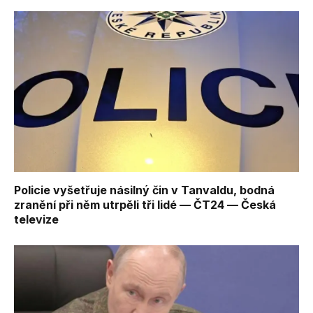
Policie vyšetřuje násilný čin v Tanvaldu, bodná
zranění při něm utrpěli tři lidé — ČT24 — Česká
televize