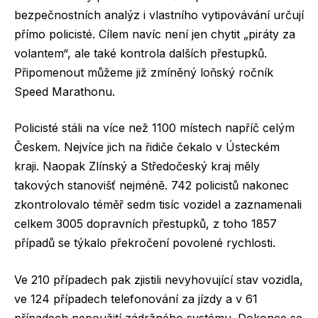
bezpečnostních analýz i vlastního vytipovávání určují
přímo policisté. Cílem navíc není jen chytit „piráty za
volantem“, ale také kontrola dalších přestupků.
Připomenout můžeme již zmíněný loňský ročník
Speed Marathonu.
Policisté stáli na více než 1100 místech napříč celým
Českem. Nejvíce jich na řidiče čekalo v Ústeckém
kraji. Naopak Zlínský a Středočeský kraj měly
takových stanovišť nejméně. 742 policistů nakonec
zkontrolovalo téměř sedm tisíc vozidel a zaznamenali
celkem 3005 dopravních přestupků, z toho 1857
případů se týkalo překročení povolené rychlosti.
Ve 210 případech pak zjistili nevyhovující stav vozidla,
ve 124 případech telefonování za jízdy a v 61
případech nepoužití zádržného systému. Dokonce se