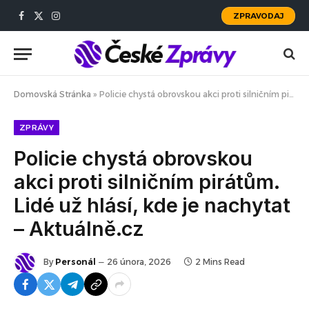
ZPRAVODAJ
Facebook
X
Instagram
(Twitter)
Domovská Stránka
»
Policie chystá obrovskou akci proti silničním pirátům. Lidé už hlásí, kde je nachytat – Aktuálně.cz
ZPRÁVY
Policie chystá obrovskou
akci proti silničním pirátům.
Lidé už hlásí, kde je nachytat
– Aktuálně.cz
By
Personál
26 února, 2026
2 Mins Read