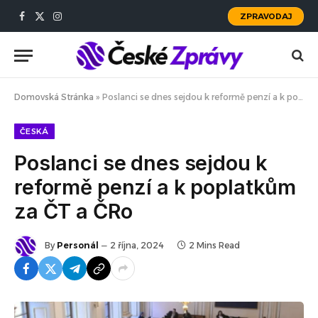
ZPRAVODAJ
Facebook
X
Instagram
(Twitter)
Domovská Stránka
»
Poslanci se dnes sejdou k reformě penzí a k poplatkům za ČT a ČRo
ČESKÁ
Poslanci se dnes sejdou k
reformě penzí a k poplatkům
za ČT a ČRo
By
Personál
2 října, 2024
2 Mins Read