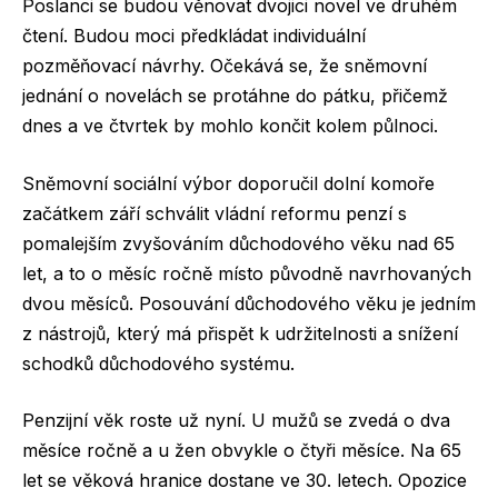
Poslanci se budou věnovat dvojici novel ve druhém
čtení. Budou moci předkládat individuální
pozměňovací návrhy. Očekává se, že sněmovní
jednání o novelách se protáhne do pátku, přičemž
dnes a ve čtvrtek by mohlo končit kolem půlnoci.
Sněmovní sociální výbor doporučil dolní komoře
začátkem září schválit vládní reformu penzí s
pomalejším zvyšováním důchodového věku nad 65
let, a to o měsíc ročně místo původně navrhovaných
dvou měsíců. Posouvání důchodového věku je jedním
z nástrojů, který má přispět k udržitelnosti a snížení
schodků důchodového systému.
Penzijní věk roste už nyní. U mužů se zvedá o dva
měsíce ročně a u žen obvykle o čtyři měsíce. Na 65
let se věková hranice dostane ve 30. letech. Opozice