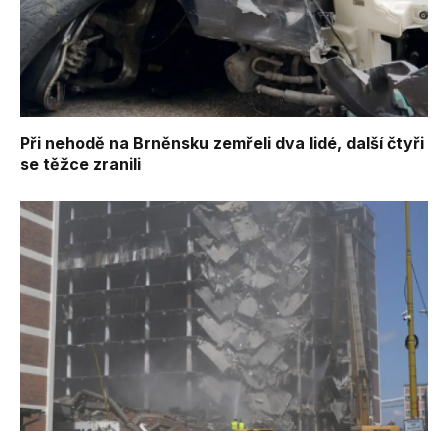
Při nehodě na Brněnsku zemřeli dva lidé, další čtyři
se těžce zranili