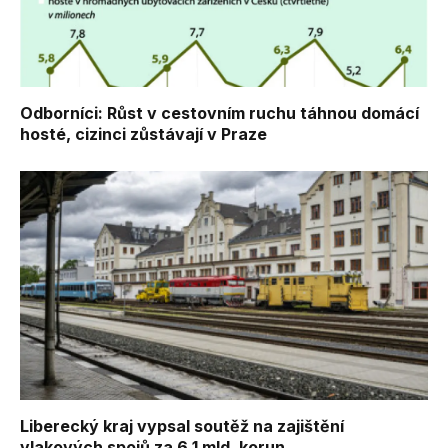
Odborníci: Růst v cestovním ruchu táhnou domácí
hosté, cizinci zůstávají v Praze
Liberecký kraj vypsal soutěž na zajištění
vlakových spojů za 6,1 mld. korun