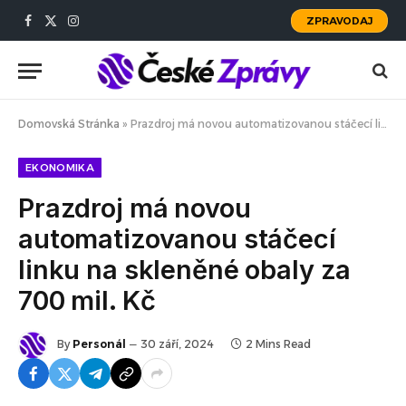
ZPRAVODAJ
Facebook
X
Instagram
(Twitter)
Domovská Stránka
»
Prazdroj má novou automatizovanou stáčecí linku na skleněné obaly za 700 mil. Kč
EKONOMIKA
Prazdroj má novou
automatizovanou stáčecí
linku na skleněné obaly za
700 mil. Kč
By
Personál
30 září, 2024
2 Mins Read