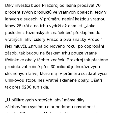
Díky investici bude Prazdroj od ledna prodávat 70
procent svých produktů ve vratných obalech, tedy v
lahvích a sudech. V průměru naplní každou vratnou
lahev 26krát a na trhu vydrží až osm let. „Jako
poslední z tuzemských značek teď překlápíme do
vratných lahví cidery Frisco a piva značky Proud,“
řekl mluvčí. Zhruba od Nového roku, po doprodání
zásob, tak budou na českém trhu pouze vratné
třetinkové obaly těchto značek. Prazdroj tak přestane
produkovat ročně přes 30 milionů jednorázových
skleněných lahví, které mají v průměru šestkrát vyšší
uhlíkovou stopu než vratné skleněné obaly. Ušetří
tak přes 6200 tun skla.
„U půllitrových vratných lahví máme díky
zálohovému systému dlouhodobou návratnost