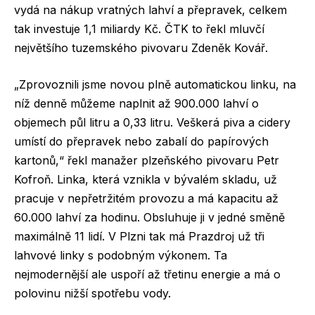
vydá na nákup vratných lahví a přepravek, celkem
tak investuje 1,1 miliardy Kč. ČTK to řekl mluvčí
největšího tuzemského pivovaru Zdeněk Kovář.
„Zprovoznili jsme novou plně automatickou linku, na
níž denně můžeme naplnit až 900.000 lahví o
objemech půl litru a 0,33 litru. Veškerá piva a cidery
umístí do přepravek nebo zabalí do papírových
kartonů,“ řekl manažer plzeňského pivovaru Petr
Kofroň. Linka, která vznikla v bývalém skladu, už
pracuje v nepřetržitém provozu a má kapacitu až
60.000 lahví za hodinu. Obsluhuje ji v jedné směně
maximálně 11 lidí. V Plzni tak má Prazdroj už tři
lahvové linky s podobným výkonem. Ta
nejmodernější ale uspoří až třetinu energie a má o
polovinu nižší spotřebu vody.