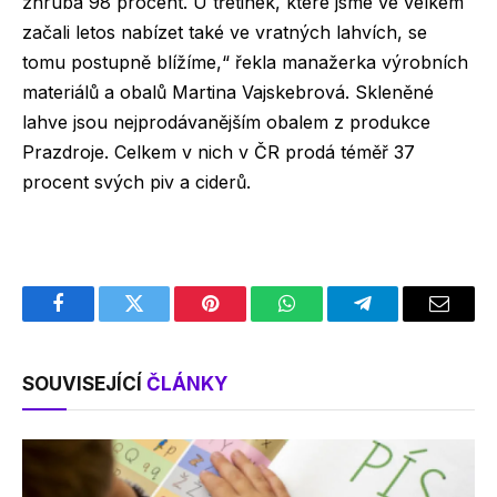
zhruba 98 procent. U třetinek, které jsme ve velkém
začali letos nabízet také ve vratných lahvích, se
tomu postupně blížíme,“ řekla manažerka výrobních
materiálů a obalů Martina Vajskebrová. Skleněné
lahve jsou nejprodávanějším obalem z produkce
Prazdroje. Celkem v nich v ČR prodá téměř 37
procent svých piv a ciderů.
Facebook
Twitter
Pinterest
WhatsApp
Telegram
Email
SOUVISEJÍCÍ
ČLÁNKY