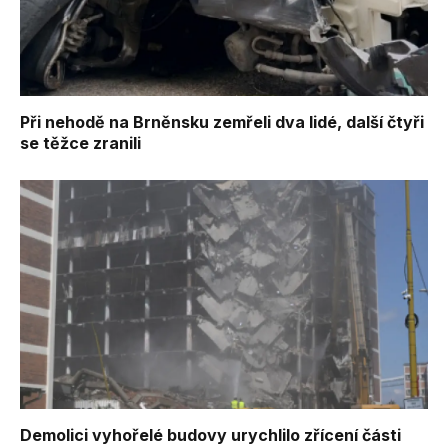
Při nehodě na Brněnsku zemřeli dva lidé, další čtyři
se těžce zranili
Demolici vyhořelé budovy urychlilo zřícení části