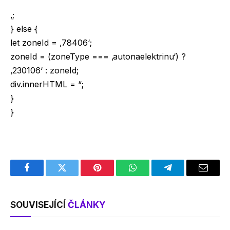
‚;
} else {
let zoneId = ‚78406‘;
zoneId = (zoneType === ‚autonaelektrinu‘) ?
‚230106‘ : zoneId;
div.innerHTML = “;
}
}
Facebook
Twitter
Pinterest
WhatsApp
Telegram
Email
SOUVISEJÍCÍ
ČLÁNKY