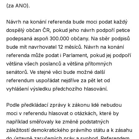
(za ANO).
Návrh na konání referenda bude moci podat každý
dospělý občan ČR, pokud jeho návrh podpoří petice
podepsaná aspoň 300.000 občany. Na sběr podpisů
bude mít navrhovatel 12 měsíců. Návrh na konání
referenda může podat i Parlament, pokud jej podpoří
většina všech poslanců a většina přítomných
senátorů. Ve stejné věci bude možné další
referendum uspořádat nejdříve za pět let od
vyhlášení výsledku předchozího hlasování.
Podle předkládací zprávy k zákonu lidé nebudou
moci v referendu hlasovat o otázkách, které by
například směřovaly ke změně podstatných
záležitostí demokratického právního státu a k zásahu
do ústavně zaručených práv a svobod. Referendem