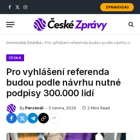
ZPRAVODAJ
Facebook
X
Instagram
(Twitter)
Domovská Stránka
»
Pro vyhlášení referenda budou podle návrhu nutné podpisy 300.000 lidí
ČESKÁ
Pro vyhlášení referenda
budou podle návrhu nutné
podpisy 300.000 lidí
By
Personál
3 června, 2026
2 Mins Read