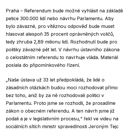
Praha – Referendum bude možné vyhlásit na základě
petice 300.000 lidí nebo návrhu Parlamentu. Aby
bylo závazné, pro vítěznou odpověď bude muset
hlasovat alespoň 35 procent oprávněných voličů,
tedy zhruba 2,89 milionu lidí. Rozhodnutí bude pro
politiky závazné pět let. V návrhu ústavního zákona
o celostátním referendu to navrhuje vláda. Materiál
poslala do připomínkového řízení.
„Naše ústava už 33 let předpokládá, že lidé o
zásadních otázkách budou moci rozhodovat přímo
bez toho, aniž by za ně rozhodovali politici v
Parlamentu. Proto jsme se rozhodli, že prosadíme
zákon o obecném referendu. A ten návrh jsme již
podali a je v legislativním procesu,“ řekl ve videu na
sociálních sítích ministr spravedlnosti Jeroným Tejc