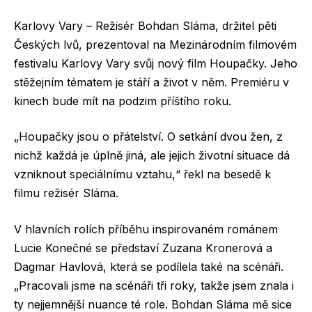
Karlovy Vary – Režisér Bohdan Sláma, držitel pěti
Českých lvů, prezentoval na Mezinárodním filmovém
festivalu Karlovy Vary svůj nový film Houpačky. Jeho
stěžejním tématem je stáří a život v něm. Premiéru v
kinech bude mít na podzim příštího roku.
„Houpačky jsou o přátelství. O setkání dvou žen, z
nichž každá je úplně jiná, ale jejich životní situace dá
vzniknout speciálnímu vztahu,“ řekl na besedě k
filmu režisér Sláma.
V hlavních rolích příběhu inspirovaném románem
Lucie Konečné se představí Zuzana Kronerová a
Dagmar Havlová, která se podílela také na scénáři.
„Pracovali jsme na scénáři tři roky, takže jsem znala i
ty nejjemnější nuance té role. Bohdan Sláma mě sice