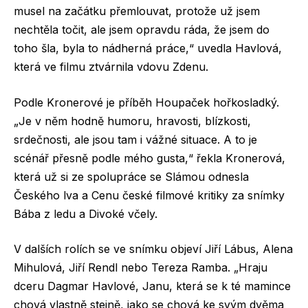
musel na začátku přemlouvat, protože už jsem
nechtěla točit, ale jsem opravdu ráda, že jsem do
toho šla, byla to nádherná práce,“ uvedla Havlová,
která ve filmu ztvárnila vdovu Zdenu.
Podle Kronerové je příběh Houpaček hořkosladký.
„Je v něm hodně humoru, hravosti, blízkosti,
srdečnosti, ale jsou tam i vážné situace. A to je
scénář přesně podle mého gusta,“ řekla Kronerová,
která už si ze spolupráce se Slámou odnesla
Českého lva a Cenu české filmové kritiky za snímky
Bába z ledu a Divoké včely.
V dalších rolích se ve snímku objeví Jiří Lábus, Alena
Mihulová, Jiří Rendl nebo Tereza Ramba. „Hraju
dceru Dagmar Havlové, Janu, která se k té mamince
chová vlastně stejně, jako se chová ke svým dvěma