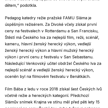
dětem,“ podotkla.
Pedagog katedry režie pražské FAMU Sláma je
úspěšným režisérem. Za Divoké včely získal první
ceny na festivalech v Rotterdamu a San Francisku,
Štěstí má Českého lva za nejlepší film, režii, scénář,
kameru, hlavní ženský herecký výkon, vedlejší
ženský herecký výkon a hlavní mužský herecký
výkon i první cenu z festivalu v San Sebastianu.
Následující Venkovský učitel obdržel Českého lva za
nejlepší scénář a vedlejší ženský herecký výkon,
oceněn byl na filmovém festivalu v Benátkách.
Film Bába z ledu v roce 2018 získal šest Českých lvů
včetně režie a hereckých kategorií. Předchozí
Slámův snímek Krajina ve stínu měl před pěti lety 15