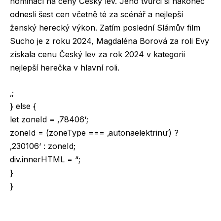
nominací na ceny Český lev. Jeho tvůrci si nakonec
odnesli šest cen včetně té za scénář a nejlepší
ženský herecký výkon. Zatím poslední Slámův film
Sucho je z roku 2024, Magdaléna Borová za roli Evy
získala cenu Český lev za rok 2024 v kategorii
nejlepší herečka v hlavní roli.
‚;
} else {
let zoneId = ‚78406‘;
zoneId = (zoneType === ‚autonaelektrinu‘) ?
‚230106‘ : zoneId;
div.innerHTML = “;
}
}