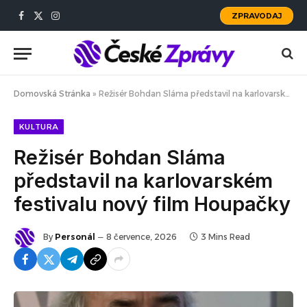
ZPRAVODAJ
Facebook
X
Instagram
(Twitter)
Domovská Stránka
»
Režisér Bohdan Sláma představil na karlovarském festivalu nový film Houpačky
KULTURA
Režisér Bohdan Sláma
představil na karlovarském
festivalu nový film Houpačky
By
Personál
8 července, 2026
3 Mins Read