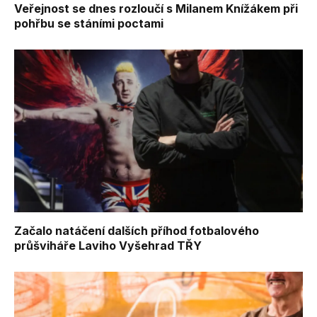
Veřejnost se dnes rozloučí s Milanem Knížákem při
pohřbu se stáními poctami
Začalo natáčení dalších příhod fotbalového
průšviháře Laviho Vyšehrad TŘY