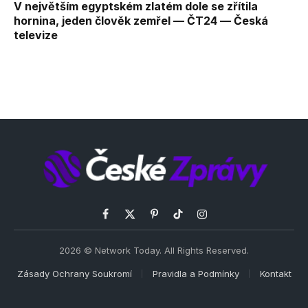
V největším egyptském zlatém dole se zřítila
hornina, jeden člověk zemřel — ČT24 — Česká
televize
Facebook
X
Pinterest
TikTok
Instagram
(Twitter)
2026 © Network Today. All Rights Reserved.
Zásady Ochrany Soukromí
Pravidla a Podmínky
Kontakt