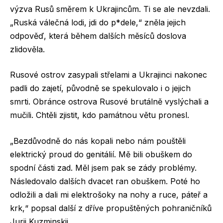
výzva Rusů směrem k Ukrajincům. Ti se ale nevzdali.
„Ruská válečná lodi, jdi do p*dele,“ zněla jejich
odpověď, která během dalších měsíců doslova
zlidověla.
Rusové ostrov zasypali střelami a Ukrajinci nakonec
padli do zajetí, původně se spekulovalo i o jejich
smrti. Obránce ostrova Rusové brutálně vyslýchali a
mučili. Chtěli zjistit, kdo památnou větu pronesl.
„Bezdůvodně do nás kopali nebo nám pouštěli
elektrický proud do genitálií. Mě bili obuškem do
spodní části zad. Měl jsem pak se zády problémy.
Následovalo dalších dvacet ran obuškem. Poté ho
odložili a dali mi elektrošoky na nohy a ruce, páteř a
krk,“ popsal další z dříve propuštěných pohraničníků
Jurij Kuzminskij.