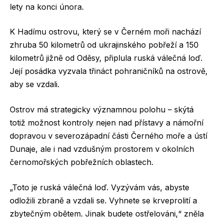
lety na konci února.
K Hadímu ostrovu, který se v Černém moři nachází
zhruba 50 kilometrů od ukrajinského pobřeží a 150
kilometrů jižně od Oděsy, připlula ruská válečná loď.
Její posádka vyzvala třináct pohraničníků na ostrově,
aby se vzdali.
Ostrov má strategicky významnou polohu – skýtá
totiž možnost kontroly nejen nad přístavy a námořní
dopravou v severozápadní části Černého moře a ústí
Dunaje, ale i nad vzdušným prostorem v okolních
černomořských pobřežních oblastech.
„Toto je ruská válečná loď. Vyzývám vás, abyste
odložili zbraně a vzdali se. Vyhnete se krveprolití a
zbytečným obětem. Jinak budete ostřelováni,“ zněla