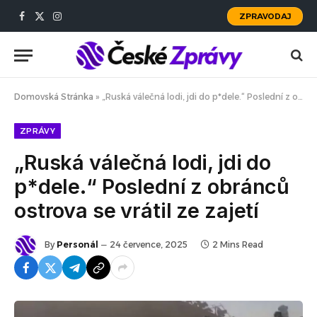
ZPRAVODAJ
Facebook
X
Instagram
(Twitter)
Domovská Stránka
»
„Ruská válečná lodi, jdi do p*dele.“ Poslední z obránců ostrova se vrátil ze zajetí
ZPRÁVY
„Ruská válečná lodi, jdi do
p*dele.“ Poslední z obránců
ostrova se vrátil ze zajetí
By
Personál
24 července, 2025
2 Mins Read