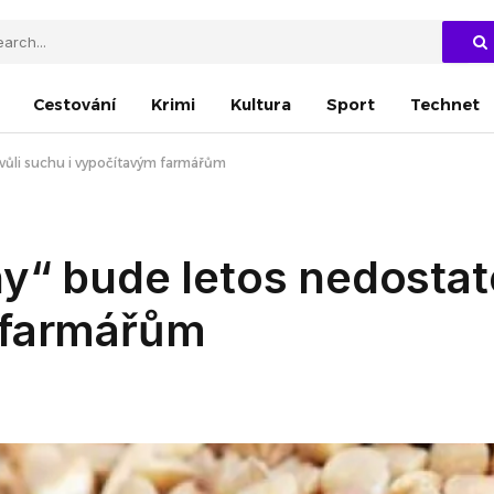
Cestování
Krimi
Kultura
Sport
Technet
Kvůli suchu i vypočítavým farmářům
y“ bude letos nedostate
 farmářům