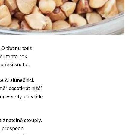
 třetinu totiž
li tento rok
u řeší sucho.
 či slunečnici.
měř desetkrát nižší
niverzity při vládě
a znatelně stouply.
e prospěch