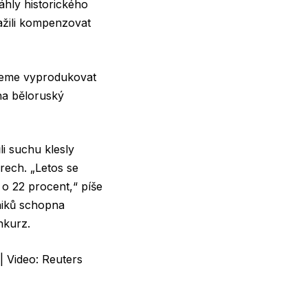
áhly historického
ažili kompenzovat
jeme vyprodukovat
na běloruský
i suchu klesly
arech
. „Letos se
 o 22 procent,“ píše
iků schopna
nkurz.
 | Video: Reuters