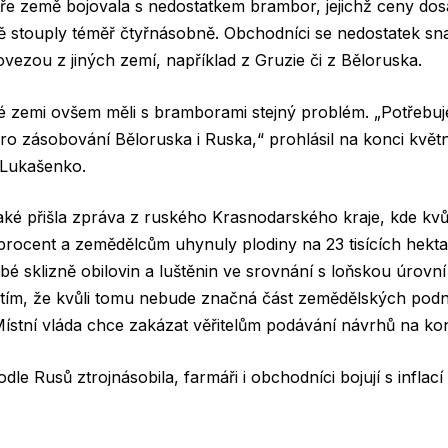
ře země bojovala s nedostatkem brambor, jejichž c
eny dos
 stouply téměř čtyřnásobně. Obchodníci se nedostatek sn
vezou z jiných zemí, například z Gruzie či z Běloruska.
 zemi ovšem měli s bramborami stejný problém. „Potřebu
ro zásobování Běloruska i Ruska,“ prohlásil na konci květ
 Lukašenko.
aké přišla zpráva z ruského Krasnodarského kraje, kde kvůl
procent a zemědělcům uhynuly plodiny na 23 tisících hekt
é sklizně obilovin a luštěnin ve srovnání s loňskou úrovní
 tím, že kvůli tomu nebude
značná část zemědělských podn
Místní vláda
chce zakázat věřitelům podávání návrhů na ko
e Rusů ztrojnásobila, farmáři i obchodníci bojují s inflací