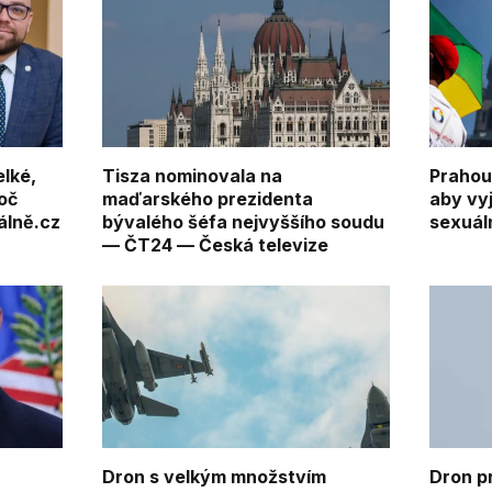
elké,
Tisza nominovala na
Prahou 
roč
maďarského prezidenta
aby vy
álně.cz
bývalého šéfa nejvyššího soudu
sexuál
— ČT24 — Česká televize
Dron s velkým množstvím
Dron p