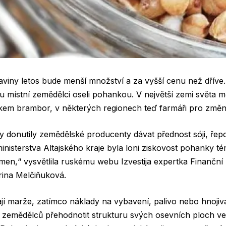
viny letos bude menší množství a za vyšší cenu než dříve. O
ou místní zemědělci oseli pohankou. V největší zemi světa mě
kem brambor, v některých regionech teď farmáři pro změn
 donutily zemědělské producenty dávat přednost sóji, řepce
inisterstva Altajského kraje byla loni ziskovost pohanky té
men,“ vysvětlila ruskému webu Izvestija expertka Finanční u
ina Melčiňuková.
ají marže, zatímco náklady na vybavení, palivo nebo hnojiv
 zemědělců přehodnotit strukturu svých osevních ploch v