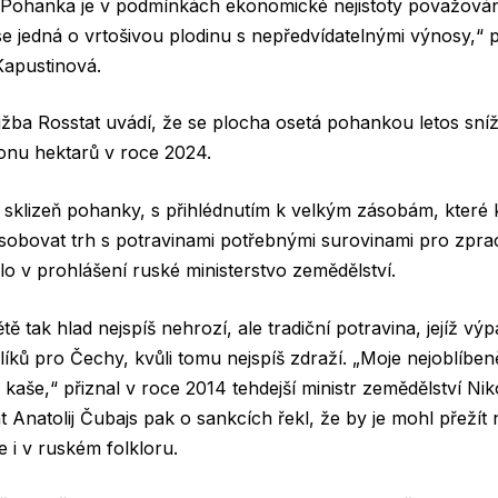
n. Pohanka je v podmínkách ekonomické nejistoty považov
 se jedná o vrtošivou plodinu s nepředvídatelnými výnosy,“ 
apustinová.
užba Rosstat uvádí, že se plocha osetá pohankou letos sníži
ionu hektarů v roce 2024.
sklizeň pohanky, s přihlédnutím k velkým zásobám, které k 
ásobovat trh s potravinami potřebnými surovinami pro zpr
lo v prohlášení ruské ministerstvo zemědělství.
tě tak hlad nejspíš nehrozí, ale tradiční potravina, jejíž vý
íků pro Čechy, kvůli tomu nejspíš zdraží. „Moje nejoblíbenějš
aše,“ přiznal v roce 2014 tehdejší ministr zemědělství Niko
t Anatolij Čubajs pak o sankcích řekl, že by je mohl přežít
 i v ruském folkloru.