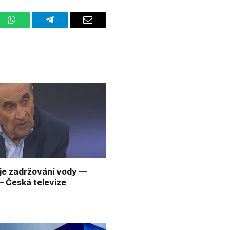
st
WhatsApp
Telegram
Email
 je zadržování vody —
 Česká televize