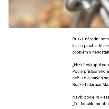
Ruské národní potra
klesla plocha, kter
problém s nedostat
„Nízké výkupní ceny
Podle příslušného m
než u olejnatých se
Ruské federace Mar
Navíc podle ní kles
„To donutilo mnoho