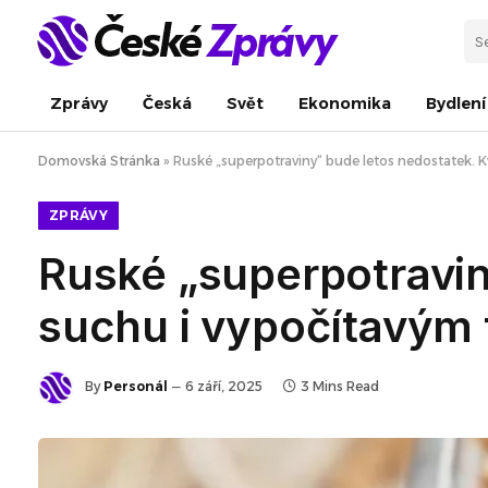
Zprávy
Česká
Svět
Ekonomika
Bydlení
Domovská Stránka
»
Ruské „superpotraviny“ bude letos nedostatek. 
ZPRÁVY
Ruské „superpotravin
suchu i vypočítavým
By
Personál
6 září, 2025
3 Mins Read