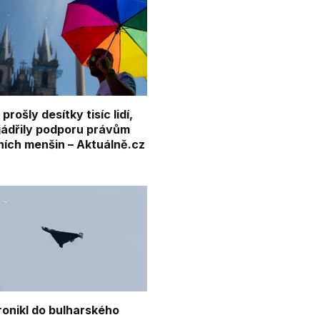
prošly desítky tisíc lidí,
jádřily podporu právům
ních menšin – Aktuálně.cz
ronikl do bulharského