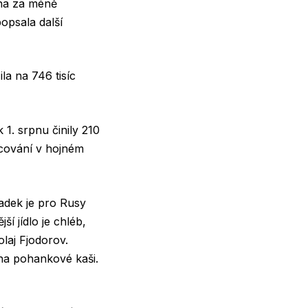
ána za méně
popsala další
la na 746 tisíc
1. srpnu činily 210
acování v hojném
padek je pro Rusy
í jídlo je chléb,
laj Fjodorov.
 na pohankové kaši.