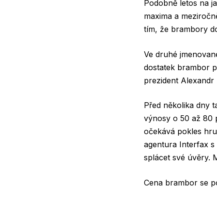
Podobně letos na ja
maxima a meziročně
tím, že brambory do
Ve druhé jmenované
dostatek brambor p
prezident Alexandr
Před několika dny t
výnosy o 50 až 80 
očekává pokles hrub
agentura Interfax s
splácet své úvěry. 
Cena brambor se podl