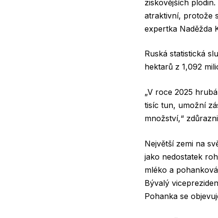
ziskovějších plodi
atraktivní, protože
expertka Naděžda K
Ruská statistická sl
hektarů z 1,092 mil
„V roce 2025 hrubá 
tisíc tun, umožní z
množství,“ zdůrazni
Největší zemi na svě
jako nedostatek rohl
mléko a pohanková k
Bývalý vicepreziden
Pohanka se objevuje