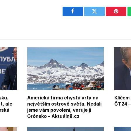
Facebook
Twitter
Pintere
sku.
Americká firma chystá vrty na
Klíčem
t, ale
největším ostrově světa. Nedali
ČT24 —
eská
jsme vám povolení, varuje ji
Grónsko – Aktuálně.cz