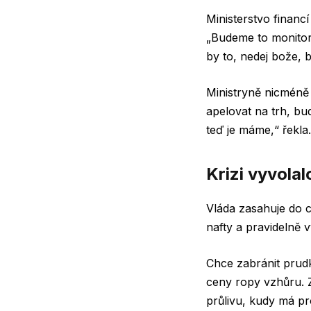
Ministerstvo financ
„Budeme to monitoro
by to, nedej bože, 
Ministryně nicméně
apelovat na trh, bud
teď je máme,“ řekla.
Krizi vyvola
Vláda zasahuje do c
nafty a pravidelně 
Chce zabránit prud
ceny ropy vzhůru. 
průlivu, kudy má pr