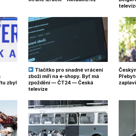
televiz
v
Tlačítko pro snadné vrácení
Českým
s
zboží míří na e-shopy. Byť má
Přebyte
tu zbyl
zpoždění — ČT24 — Česká
zaplav
televize