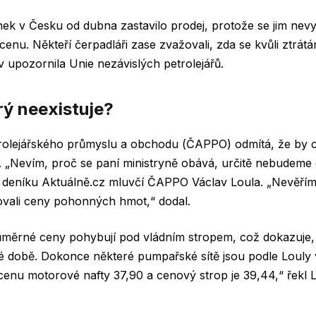
ek v Česku od dubna zastavilo prodej, protože se jim nevy
enu. Někteří čerpadláři zase zvažovali, zda se kvůli ztrát
v upozornila Unie nezávislých petrolejářů.
rý neexistuje?
rolejářského průmyslu a obchodu (ČAPPO) odmítá, že by 
“. „Nevím, proč se paní ministryně obává, určitě nebudeme c
l deníku Aktuálně.cz mluvčí ČAPPO Václav Loula. „Nevěřím
ovali ceny pohonných hmot,“ dodal.
růměrné ceny pohybují pod vládním stropem, což dokazuje
é době. Dokonce některé pumpařské sítě jsou podle Louly v
cenu motorové nafty 37,90 a cenový strop je 39,44,“ řekl 