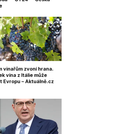
e
 vinařům zvoní hrana.
k vína z Itálie může
it Evropu – Aktuálně.cz