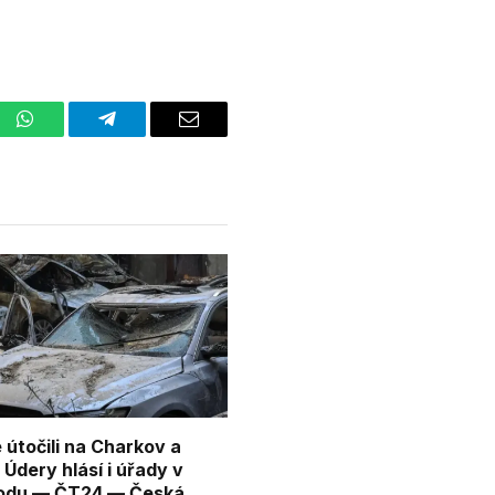
st
WhatsApp
Telegram
Email
 útočili na Charkov a
Údery hlásí i úřady v
odu — ČT24 — Česká