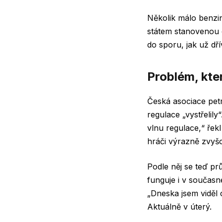
Několik málo benzin
státem stanovenou c
do sporu, jak už dří
Problém, kte
Česká asociace pet
regulace „vystřelily
vlnu regulace,“ řek
hráči výrazně zvyš
Podle něj se teď p
funguje i v současn
„Dneska jsem viděl 
Aktuálně v úterý.