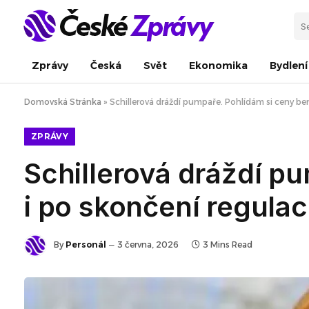
Zprávy
Česká
Svět
Ekonomika
Bydlení
Domovská Stránka
»
Schillerová dráždí pumpaře. Pohlídám si ceny ben
ZPRÁVY
Schillerová dráždí p
i po skončení regulac
By
Personál
3 června, 2026
3 Mins Read