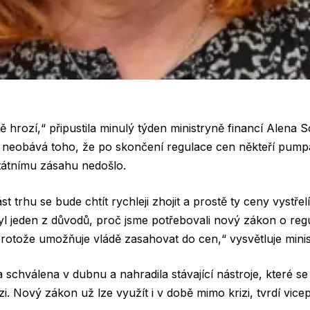
 hrozí,“ připustila minulý týden ministryně financí Alena S
e neobává toho, že po skončení regulace cen někteří pump
tátnímu zásahu nedošlo.
t trhu se bude chtít rychleji zhojit a prostě ty ceny vystřelí
byl jeden z důvodů, proč jsme potřebovali nový zákon o reg
otože umožňuje vládě zasahovat do cen,“ vysvětluje minis
a schválena v dubnu a nahradila stávající nástroje, které se
izi. Nový zákon už lze využít i v době mimo krizi, tvrdí vice