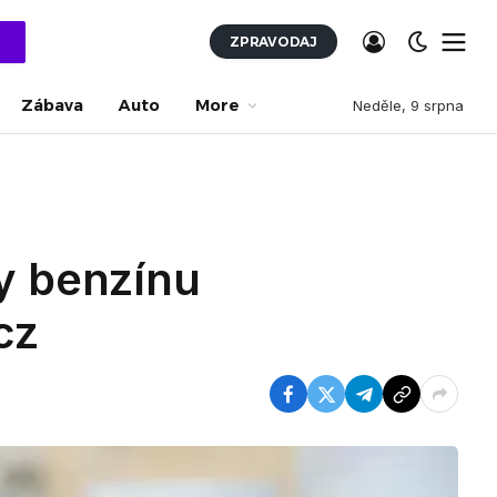
ZPRAVODAJ
Zábava
Auto
More
Neděle, 9 srpna
ny benzínu
cz