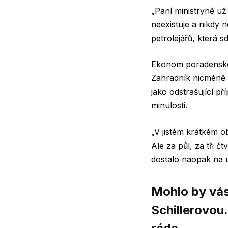
„Paní ministryně už
neexistuje a nikdy 
petrolejářů, která 
Ekonom poradenské 
Zahradník nicméně 
jako odstrašující 
minulosti.
„V jistém krátkém ob
Ale za půl, za tři 
dostalo naopak na ú
Mohlo by vás 
Schillerovou