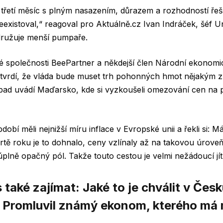
 třetí měsíc s plným nasazením, důrazem a rozhodností řeš
neexistoval,“ reagoval pro Aktuálně.cz Ivan Indráček, šéf U
sdružuje menší pumpaře.
společnosti BeePartner a někdejší člen Národní ekonomic
tvrdí, že vláda bude muset trh pohonných hmot nějakým z
případ uvádí Maďarsko, kde si vyzkoušeli omezování cen n
dobí měli nejnižší míru inflace v Evropské unii a řekli si: 
čtvrtě roku je to dohnalo, ceny vzlínaly až na takovou úrov
plně opačný pól. Takže touto cestou je velmi nežádoucí jí
také zajímat: Jaké to je chválit v Čes
. Promluvil známý ekonom, kterého má 