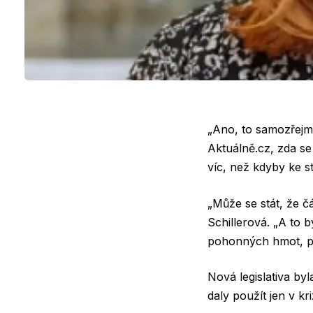
„Ano, to samozřejmě
Aktuálně.cz, zda s
víc, než kdyby ke s
„Může se stát, že čás
Schillerová. „A to 
pohonných hmot, pr
Nová legislativa byl
daly použít jen v kr