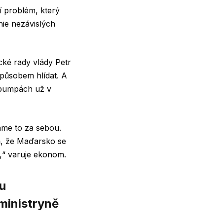
í problém, který
nie nezávislých
ké rady vlády Petr
působem hlídat. A
a pumpách už v
Máme to za sebou.
eň, že Maďarsko se
t,“ varuje ekonom.
ku
ministryně