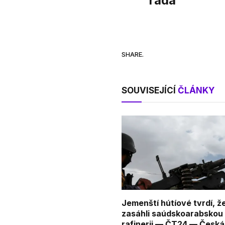
ráda
SHARE.
SOUVISEJÍCÍ
ČLÁNKY
Jemenští hútíové tvrdí, ž
zasáhli saúdskoarabskou
rafinerii — ČT24 — Česká