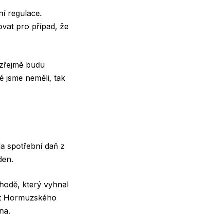
ní regulace.
vat pro případ, že
ozřejmě budu
ré jsme neměli, tak
la spotřební daň z
den.
hodě, který vyhnal
ost Hormuzského
na.