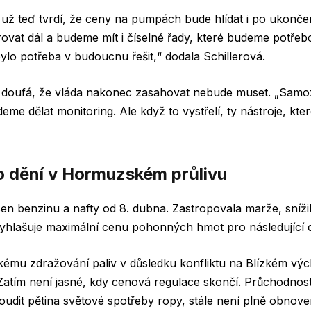
í už teď tvrdí, že ceny na pumpách bude hlídat i po ukonče
vat dál a budeme mít i číselné řady, které budeme potřebo
bylo potřeba v budoucnu řešit,“ dodala Schillerová.
 doufá, že vláda nakonec zasahovat nebude muset. „Sam
eme dělat monitoring. Ale když to vystřelí, ty nástroje, kte
lo dění v Hormuzském průlivu
en benzinu a nafty od 8. dubna. Zastropovala marže, sníži
vyhlašuje maximální cenu pohonných hmot pro následující 
kému zdražování paliv v důsledku konfliktu na Blízkém výc
Zatím není jasné, kdy cenová regulace skončí. Průchodn
oudit pětina světové spotřeby ropy, stále není plně obnove