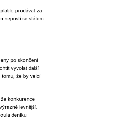
platilo prodávat za
ám nepustí se státem
ceny po skončení
htít vyvolat další
 tomu, že by velcí
, že konkurence
ýrazně levnější.
Loula deníku