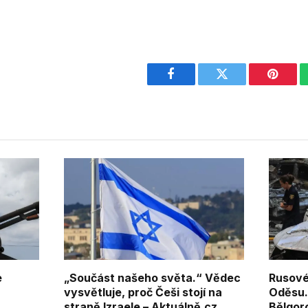
Facebook
Twitter
Pintere
e
„Součást našeho světa.“ Vědec
Rusové
vysvětluje, proč Češi stojí na
Oděsu. 
straně Izraele – Aktuálně.cz
Bělgor