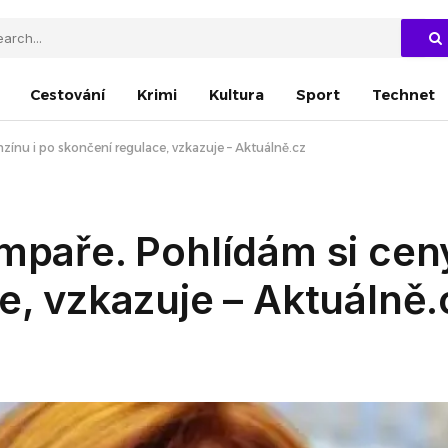
Cestování
Krimi
Kultura
Sport
Technet
zínu i po skončení regulace, vzkazuje – Aktuálně.cz
umpaře. Pohlídám si ce
e, vzkazuje – Aktuálně.