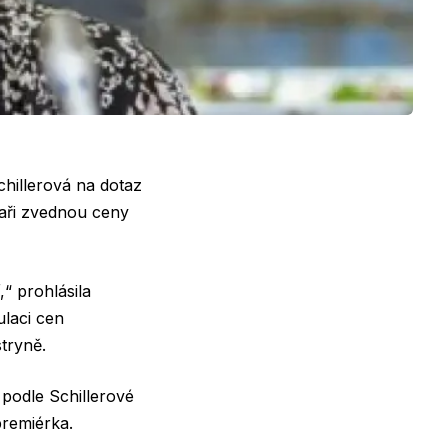
chillerová na dotaz
aři zvednou ceny
,“ prohlásila
ulaci cen
tryně.
 podle Schillerové
premiérka.