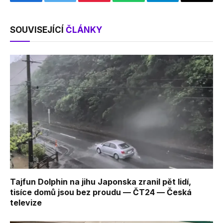
Facebook
Twitter
Pinterest
WhatsApp
Telegram
Email
SOUVISEJÍCÍ
ČLÁNKY
Tajfun Dolphin na jihu Japonska zranil pět lidí,
tisíce domů jsou bez proudu — ČT24 — Česká
televize