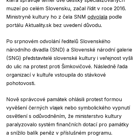
která spravuje téměř dvě desítky specializovaných
muzeí po celém Slovensku, začal řídit v roce 2016.
Ministryně kultury ho z čela SNM
odvolala
podle
portálu Aktuality.sk bez uvedení důvodu.
Po srpnovém odvolání ředitelů Slovenského
národního divadla (SND) a Slovenské národní galerie
(SNG) představitelé slovenské kultury i veřejnost vyšli
do ulic na protest proti Šimkovičové. Následně řada
organizací v kultuře vstoupila do stávkové
pohotovosti.
Nově správcové památek ohlásili protest formou
vyvěšení černých vlajek nebo symbolického vypnutí
osvětlení s odůvodněním, že ministerstvo kultury
paralyzovalo systém finančních dotací pro památky
a snížilo balík peněz v příslušném programu.