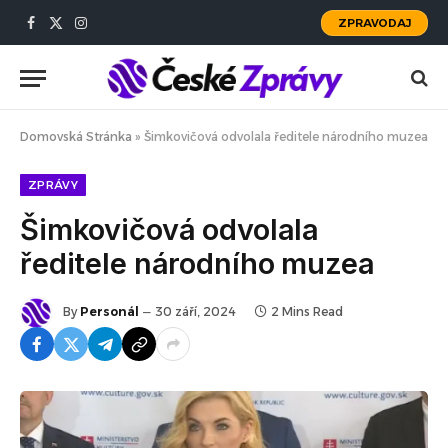
ZPRAVODAJ
Facebook
X
Instagram
(Twitter)
Domovská Stránka
»
Šimkovičová odvolala ředitele národního muzea
ZPRÁVY
Šimkovičová odvolala
ředitele národního muzea
By
Personál
30 září, 2024
2 Mins Read