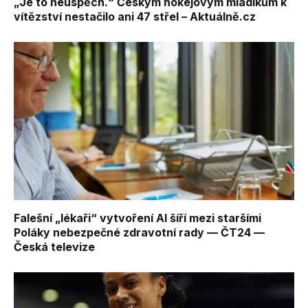
„Je to neúspěch.“ Českým hokejovým mladíkům k
vítězství nestačilo ani 47 střel – Aktuálně.cz
Falešní „lékaři“ vytvoření AI šíří mezi staršími
Poláky nebezpečné zdravotní rady — ČT24 —
Česká televize