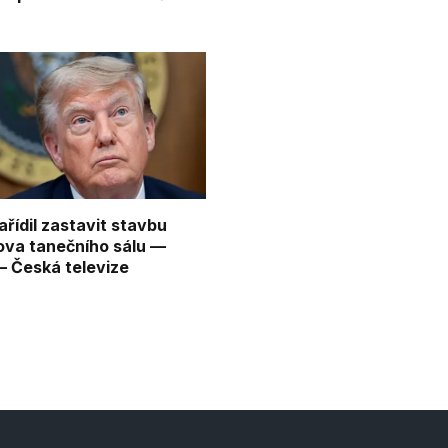
řídil zastavit stavbu
va tanečního sálu —
 Česká televize