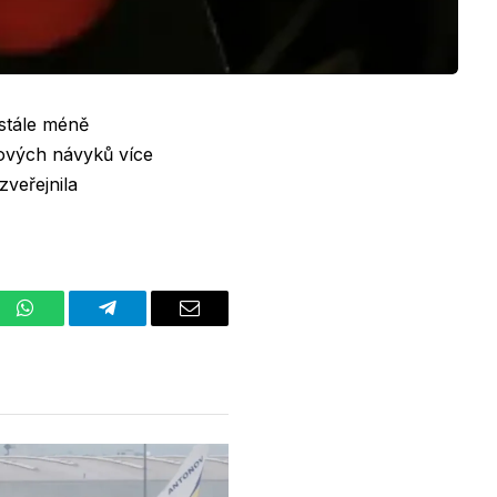
 stále méně
hových návyků více
zveřejnila
st
WhatsApp
Telegram
Email