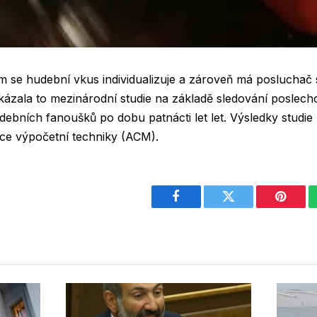
m se hudební vkus individualizuje a zároveň má posluchač
kázala to mezinárodní studie na základě sledování poslec
hudebních fanoušků po dobu patnácti let let. Výsledky studie 
ce výpočetní techniky (ACM).
Facebook
Twitter
Pintere