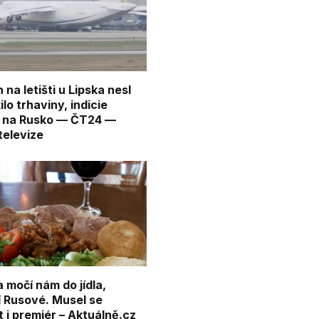
na letišti u Lipska nesl
ilo trhaviny, indicie
í na Rusko — ČT24 —
televize
a močí nám do jídla,
í Rusové. Musel se
t i premiér – Aktuálně.cz