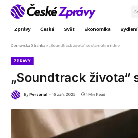
Zprávy
Česká
Svět
Ekonomika
Bydlení
Domovská Stránka
»
„Soundtrack života“ se stárnutím řídne
ZPRÁVY
„Soundtrack života“ 
By
Personál
16 září, 2025
1 Min Read