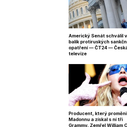
Americký Senát schválil 
balík protiruských sankčn
opatření — ČT24 — Česk
televize
Producent, který proměni
Madonnu a získal s ní tři
Grammy. Zemřel William O