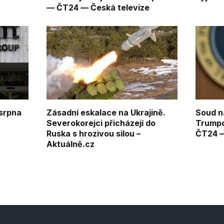
— ČT24 — Česká televize
 srpna
Zásadní eskalace na Ukrajině.
Soud na
e
Severokorejci přicházejí do
Trumpo
Ruska s hrozivou silou –
ČT24 —
Aktuálně.cz