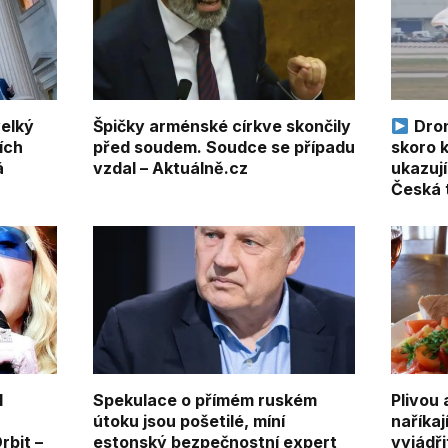
velký
Špičky arménské církve skončily
Dron 
ích
před soudem. Soudce se případu
skoro k
á
vzdal – Aktuálně.cz
ukazuj
Česká 
l
Spekulace o přímém ruském
Plivou 
útoku jsou pošetilé, míní
naříkaj
rbit –
estonský bezpečnostní expert
vyjádři