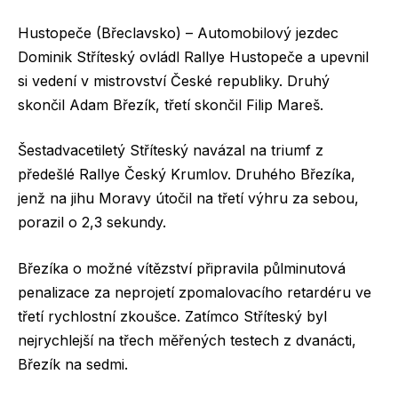
Hustopeče (Břeclavsko) – Automobilový jezdec
Dominik Stříteský ovládl Rallye Hustopeče a upevnil
si vedení v mistrovství České republiky. Druhý
skončil Adam Březík, třetí skončil Filip Mareš.
Šestadvacetiletý Stříteský navázal na triumf z
předešlé Rallye Český Krumlov. Druhého Březíka,
jenž na jihu Moravy útočil na třetí výhru za sebou,
porazil o 2,3 sekundy.
Březíka o možné vítězství připravila půlminutová
penalizace za neprojetí zpomalovacího retardéru ve
třetí rychlostní zkoušce. Zatímco Stříteský byl
nejrychlejší na třech měřených testech z dvanácti,
Březík na sedmi.