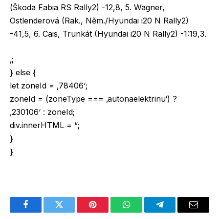
(Škoda Fabia RS Rally2) -12,8, 5. Wagner,
Ostlenderová (Rak., Něm./Hyundai i20 N Rally2)
-41,5, 6. Cais, Trunkát (Hyundai i20 N Rally2) -1:19,3.
‚;
} else {
let zoneId = ‚78406‘;
zoneId = (zoneType === ‚autonaelektrinu‘) ?
‚230106‘ : zoneId;
div.innerHTML = “;
}
}
Facebook
Twitter
Pinterest
WhatsApp
Telegram
Email