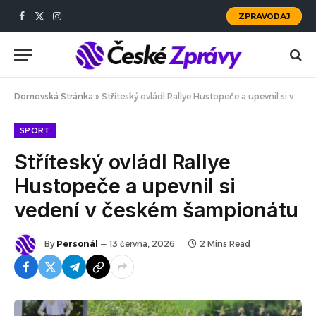
ZPRAVODAJ
Facebook
X
Instagram
(Twitter)
Domovská Stránka
»
Stříteský ovládl Rallye Hustopeče a upevnil si vedení v českém šampionátu
SPORT
Stříteský ovládl Rallye
Hustopeče a upevnil si
vedení v českém šampionátu
By
Personál
13 června, 2026
2 Mins Read