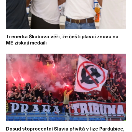
Trenérka Škábová věří, že čeští plavci znovu na
ME získají medaili
Dosud stoprocentní Slavia přivítá v lize Pardubice,