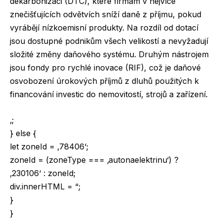
dekarbonizaci (DTC), které firmám v nejvíce
znečišťujících odvětvích sníží daně z příjmu, pokud
vyrábějí nízkoemisní produkty. Na rozdíl od dotací
jsou dostupné podnikům všech velikostí a nevyžadují
složité změny daňového systému. Druhým nástrojem
jsou fondy pro rychlé inovace (RIF), což je daňové
osvobození úrokových příjmů z dluhů použitých k
financování investic do nemovitostí, strojů a zařízení.
‚;
} else {
let zoneId = ‚78406‘;
zoneId = (zoneType === ‚autonaelektrinu‘) ?
‚230106‘ : zoneId;
div.innerHTML = “;
}
}