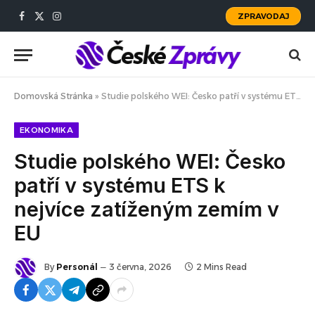
ZPRAVODAJ
Facebook
X
Instagram
(Twitter)
Domovská Stránka
»
Studie polského WEI: Česko patří v systému ETS k nejvíce zatíženým zemím v EU
EKONOMIKA
Studie polského WEI: Česko
patří v systému ETS k
nejvíce zatíženým zemím v
EU
By
Personál
3 června, 2026
2 Mins Read