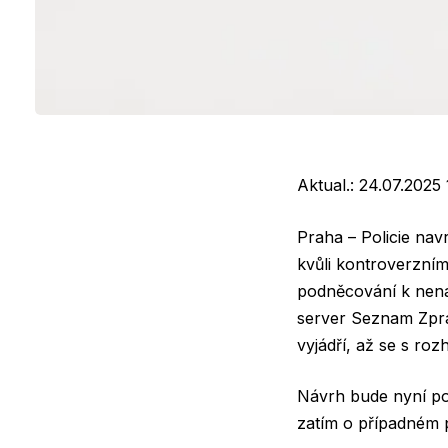
Aktual.:
24.07.2025 
Praha – Policie na
kvůli kontroverzním
podněcování k nenáv
server Seznam Zprá
vyjádří, až se s ro
Návrh bude nyní pos
zatím o případném 