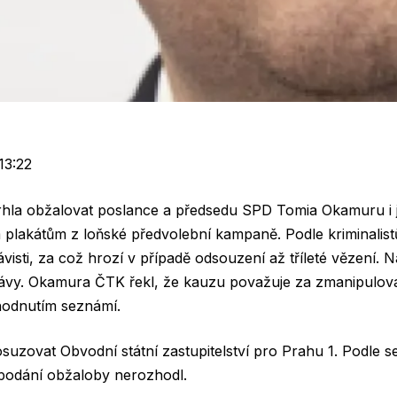
13:22
vrhla obžalovat poslance a předsedu SPD Tomia Okamuru i 
 plakátům z loňské předvolební kampaně. Podle kriminalistů
isti, za což hrozí v případě odsouzení až tříleté vězení. N
vy. Okamura ČTK řekl, že kauzu považuje za zmanipulova
zhodnutím seznámí.
uzovat Obvodní státní zastupitelství pro Prahu 1. Podle s
podání obžaloby nerozhodl.