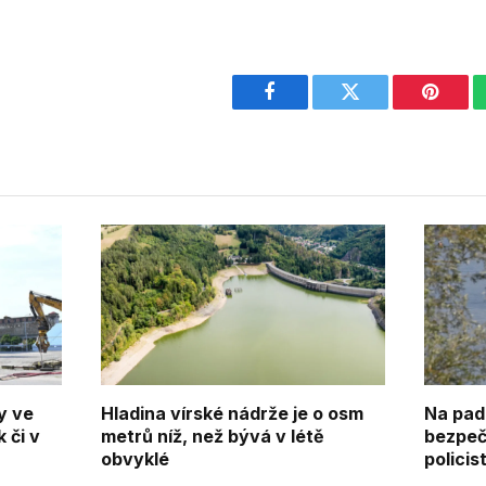
Facebook
Twitter
Pintere
y ve
Hladina vírské nádrže je o osm
Na pad
 či v
metrů níž, než bývá v létě
bezpeč
obvyklé
policis