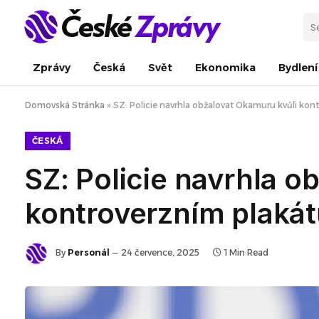
Zprávy
Česká
Svět
Ekonomika
Bydlení
Domovská Stránka
»
SZ: Policie navrhla obžalovat Okamuru kvůli ko
ČESKÁ
SZ: Policie navrhla o
kontroverzním plaká
By
Personál
24 července, 2025
1 Min Read