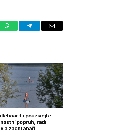
st
WhatsApp
Telegram
Email
dleboardu používejte
nostní popruh, radí
té a záchranáři