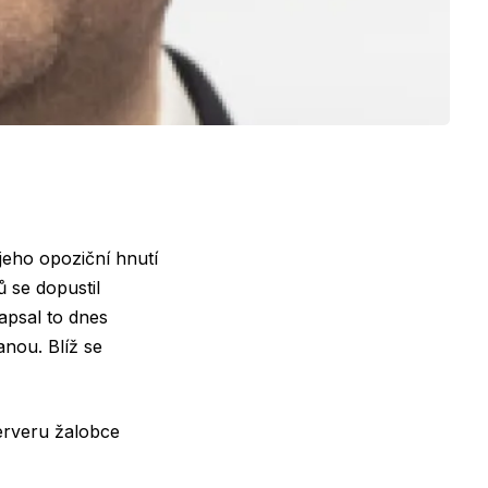
jeho opoziční hnutí
 se dopustil
apsal to dnes
nou. Blíž se
erveru žalobce