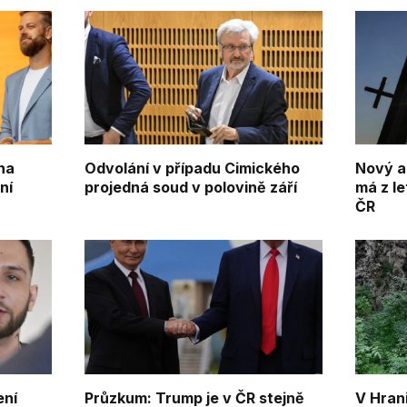
na
Odvolání v případu Cimického
Nový a
ní
projedná soud v polovině září
má z l
ČR
ení
Průzkum: Trump je v ČR stejně
V Hran