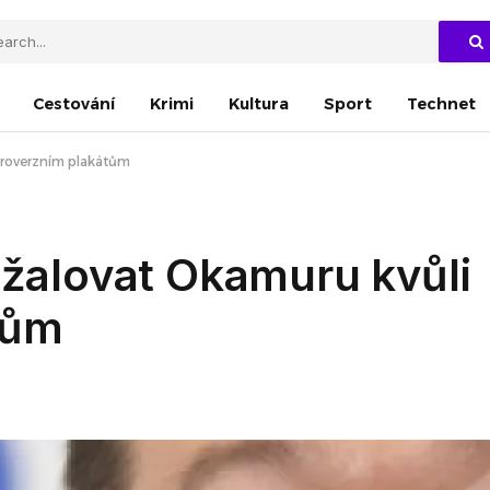
Cestování
Krimi
Kultura
Sport
Technet
ntroverzním plakátům
bžalovat Okamuru kvůli
tům