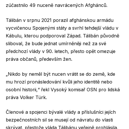
zúčastnilo 49 nuceně navrácených Afghánců.
Tálibán v srpnu 2021 porazil afghánskou armádu
vycvičenou Spojenými státy a svrhl tehdejší vládu v
Kábulu, kterou podporoval Západ. Tálibán původně
sliboval, že bude jednat umírněněji než za své
předchozí vlády v 90. letech, přesto opět omezuje
práva občanů, především žen.
„Nikdo by neměl být nucen vrátit se do země, kde
mu hrozí pronásledování kvůli jeho identitě nebo
osobní historii,“ řekl Vysoký komisař OSN pro lidská
práva Volker Türk.
Členové a spojenci bývalé vlády a příslušníci jejích
bezpečnostních sil se musejí od návratu do vlasti
skrývat, přestože vláda Tálibánu veřejně prohlásila,