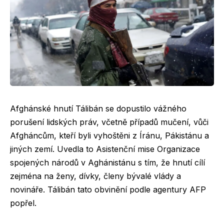
Afghánské hnutí Tálibán se dopustilo vážného
porušení lidských práv, včetně případů mučení, vůči
Afgháncům, kteří byli vyhoštěni z Íránu, Pákistánu a
jiných zemí. Uvedla to Asistenční mise Organizace
spojených národů v Aghánistánu s tím, že hnutí cílí
zejména na ženy, dívky, členy bývalé vlády a
novináře. Tálibán tato obvinění podle agentury AFP
popřel.