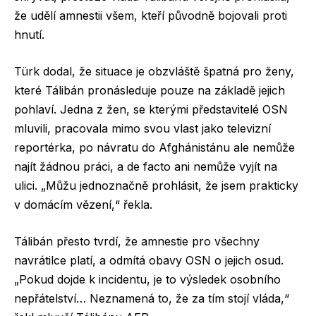
že udělí amnestii všem, kteří původně bojovali proti
hnutí.
Türk dodal, že situace je obzvláště špatná pro ženy,
které Tálibán pronásleduje pouze na základě jejich
pohlaví. Jedna z žen, se kterými představitelé OSN
mluvili, pracovala mimo svou vlast jako televizní
reportérka, po návratu do Afghánistánu ale nemůže
najít žádnou práci, a de facto ani nemůže vyjít na
ulici. „Můžu jednoznačně prohlásit, že jsem prakticky
v domácím vězení,“ řekla.
Tálibán přesto tvrdí, že amnestie pro všechny
navrátilce platí, a odmítá obavy OSN o jejich osud.
„Pokud dojde k incidentu, je to výsledek osobního
nepřátelství… Neznamená to, že za tím stojí vláda,“