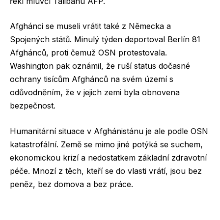
řekl mluvčí Tálibánu AFP.
Afghánci se museli vrátit také z Německa a
Spojených států. Minulý týden deportoval Berlín 81
Afghánců, proti čemuž OSN protestovala.
Washington pak oznámil, že ruší status dočasné
ochrany tisícům Afghánců na svém území s
odůvodněním, že v jejich zemi byla obnovena
bezpečnost.
Humanitární situace v Afghánistánu je ale podle OSN
katastrofální. Země se mimo jiné potýká se suchem,
ekonomickou krizí a nedostatkem základní zdravotní
péče. Mnozí z těch, kteří se do vlasti vrátí, jsou bez
peněz, bez domova a bez práce.