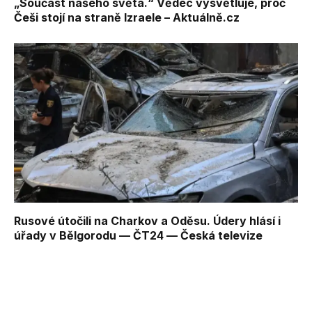
„Součást našeho světa.“ Vědec vysvětluje, proč
Češi stojí na straně Izraele – Aktuálně.cz
Rusové útočili na Charkov a Oděsu. Údery hlásí i
úřady v Bělgorodu — ČT24 — Česká televize