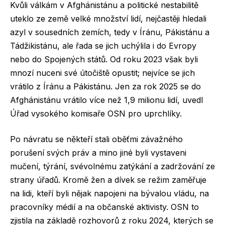
Kvůli válkám v Afghánistánu a politické nestabilitě
uteklo ze země velké množství lidí, nejčastěji hledali
azyl v sousedních zemích, tedy v Íránu, Pákistánu a
Tádžikistánu, ale řada se jich uchýlila i do Evropy
nebo do Spojených států. Od roku 2023 však byli
mnozí nuceni své útočiště opustit; nejvíce se jich
vrátilo z Íránu a Pákistánu. Jen za rok 2025 se do
Afghánistánu vrátilo více než 1,9 milionu lidí, uvedl
Úřad vysokého komisaře OSN pro uprchlíky.
Po návratu se někteří stali oběťmi závažného
porušení svých práv a mino jiné byli vystaveni
mučení, týrání, svévolnému zatýkání a zadržování ze
strany úřadů. Kromě žen a dívek se režim zaměřuje
na lidi, kteří byli nějak napojeni na bývalou vládu, na
pracovníky médií a na občanské aktivisty. OSN to
zjistila na základě rozhovorů z roku 2024, kterých se