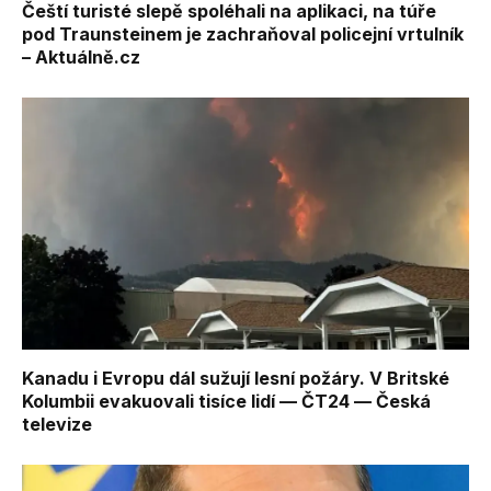
Čeští turisté slepě spoléhali na aplikaci, na túře
pod Traunsteinem je zachraňoval policejní vrtulník
– Aktuálně.cz
Kanadu i Evropu dál sužují lesní požáry. V Britské
Kolumbii evakuovali tisíce lidí — ČT24 — Česká
televize