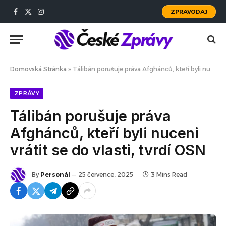
ZPRAVODAJ
Facebook
X
Instagram
(Twitter)
Domovská Stránka
»
Tálibán porušuje práva Afghánců, kteří byli nuceni vrátit se do vlasti, tvrdí OSN
ZPRÁVY
Tálibán porušuje práva
Afghánců, kteří byli nuceni
vrátit se do vlasti, tvrdí OSN
By
Personál
25 července, 2025
3 Mins Read