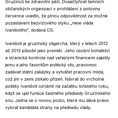
Gruzínců ke zdravotní péči. Dvaačtyřicet tamních
občanských organizací v prohlášení z poloviny
července uvedlo, že plnou odpovědnost za možné
pozastavení bezvízového styku „nese vláda
Ivanišviliho“, dodává CG.
Ivanišvili je gruzínský oligarcha, který v letech 2012
až 2013 působil jako premiér. Jeho osobní bohatství
a stranická kontrola nad veřejnými financemi zajistily
jemu a jeho favoritům politický vliv, pravomoc
zadávat státní zakázky a vytvářet pracovní místa,
což jim v zemi získalo přízeň. Návrat do vrcholné
politiky Ivanišvili oznámil na začátku loňského roku,
když se ujal funkce čestného předsedy Gruzínského
snu. Jedná se o novou pozici, která mu dává právo
vybrat kandidáta strany na předsedu vlády.