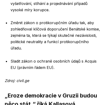
vyšetřování, stíhání a projednávání případů
vysoké míry korupce.
Změnit zákon o protikorupčním úřadu tak, aby
zohledňoval klíčová doporučení Benátské komise,
zejména ta, která se týkají skutečné nezávislosti,
politické neutrality a funkcí protikorupčního
úřadu.
Sladit zákon o ochraně osobních údajů s Acquis
EU (právním řádem EU).
Zdroj:
civil.ge
„Eroze demokracie v Gruzii budou
něco stát,“ říká Kallasová