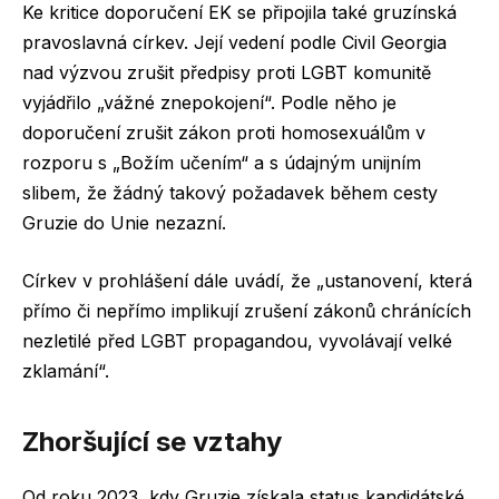
Ke kritice doporučení EK se připojila také gruzínská
pravoslavná církev. Její vedení podle Civil Georgia
nad výzvou zrušit předpisy proti LGBT komunitě
vyjádřilo „vážné znepokojení“. Podle něho je
doporučení zrušit zákon proti homosexuálům v
rozporu s „Božím učením“ a s údajným unijním
slibem, že žádný takový požadavek během cesty
Gruzie do Unie nezazní.
Církev v prohlášení dále uvádí, že „ustanovení, která
přímo či nepřímo implikují zrušení zákonů chránících
nezletilé před LGBT propagandou, vyvolávají velké
zklamání“.
Zhoršující se vztahy
Od roku 2023, kdy Gruzie získala status kandidátské