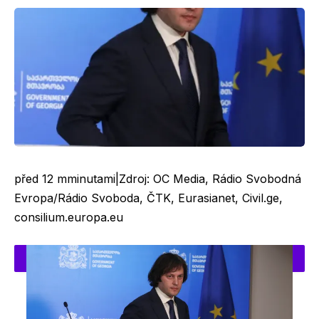
před 12
m
minutami
|
Zdroj:
OC Media
,
Rádio Svobodná
Evropa/Rádio Svoboda
,
ČTK
,
Eurasianet
,
Civil.ge
,
consilium.europa.eu