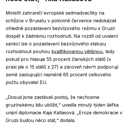
Ministři zahraničí evropské sedmadvacítky na
schůzce v Bruselu v polovině července nedokázali
ohledně pozastavení bezvízového režimu s Gruzií
dospět k žádnému rozhodnutí. Na rozdíl od uvalení
sankcí lze o pozastavení bezvízového statusu
rozhodnout pouhou
kvalifikovanou většinou
, tedy
pokud pro hlasuje 55 procent členských států (v
praxi jde o 15 států z 27) a zároveň návrh podporují
země zastupující nejméně 65 procent celkového
počtu obyvatel EU.
„Dosud jsme zastávali postoj, že nechceme
gruzínskému lidu ublížit,“ uvedla minulý týden šéfka
unijní diplomacie Kaja Kallasová. „Eroze demokracie v
Gruzii budou něco stát,“ dodala.