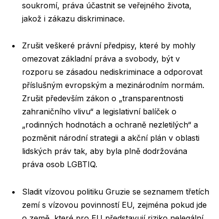
soukromí, práva účastnit se veřejného života,
jakož i zákazu diskriminace.
Zrušit veškeré právní předpisy, které by mohly
omezovat základní práva a svobody, být v
rozporu se zásadou nediskriminace a odporovat
příslušným evropským a mezinárodním normám.
Zrušit především zákon o „transparentnosti
zahraničního vlivu“ a legislativní balíček o
„rodinných hodnotách a ochraně nezletilých“ a
pozměnit národní strategii a akční plán v oblasti
lidských práv tak, aby byla plně dodržována
práva osob LGBTIQ.
Sladit vízovou politiku Gruzie se seznamem třetích
zemí s vízovou povinností EU, zejména pokud jde
o země, které pro EU představují riziko nelegální