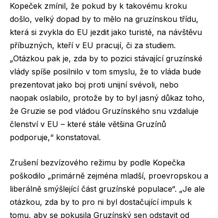
Kopeček zmínil, že pokud by k takovému kroku
došlo, velký dopad by to mělo na gruzínskou třídu,
která si zvykla do EU jezdit jako turisté, na návštěvu
příbuzných, kteří v EU pracují, či za studiem.
„Otázkou pak je, zda by to pozici stávající gruzínské
vlády spíše posilnilo v tom smyslu, že to vláda bude
prezentovat jako boj proti unijní svévoli, nebo
naopak oslabilo, protože by to byl jasný důkaz toho,
že Gruzie se pod vládou Gruzínského snu vzdaluje
členství v EU – které stále většina Gruzínů
podporuje,“ konstatoval.
Zrušení bezvízového režimu by podle Kopečka
poškodilo „primárně zejména mladší, proevropskou a
liberálně smýšlející část gruzínské populace“. „Je ale
otázkou, zda by to pro ni byl dostačující impuls k
tomu, aby se pokusila Gruzínský sen odstavit od