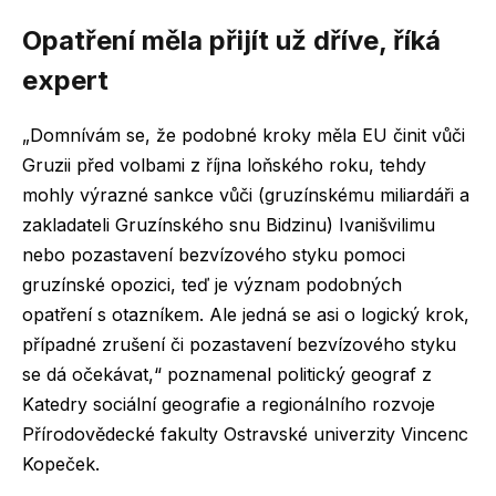
Opatření měla přijít už dříve, říká
expert
„Domnívám se, že podobné kroky měla EU činit vůči
Gruzii před volbami z října loňského roku, tehdy
mohly výrazné sankce vůči (gruzínskému miliardáři a
zakladateli Gruzínského snu Bidzinu) Ivanišvilimu
nebo pozastavení bezvízového styku pomoci
gruzínské opozici, teď je význam podobných
opatření s otazníkem. Ale jedná se asi o logický krok,
případné zrušení či pozastavení bezvízového styku
se dá očekávat,“ poznamenal politický geograf z
Katedry sociální geografie a regionálního rozvoje
Přírodovědecké fakulty Ostravské univerzity Vincenc
Kopeček.