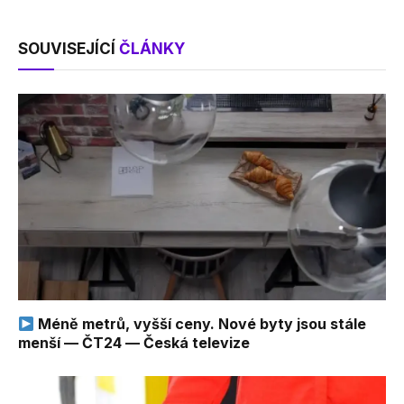
SOUVISEJÍCÍ
ČLÁNKY
Méně metrů, vyšší ceny. Nové byty jsou stále
menší — ČT24 — Česká televize