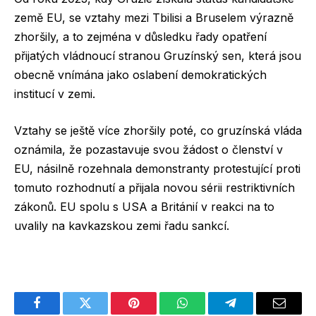
země EU, se vztahy mezi Tbilisi a Bruselem výrazně
zhoršily, a to zejména v důsledku řady opatření
přijatých vládnoucí stranou Gruzínský sen, která jsou
obecně vnímána jako oslabení demokratických
institucí v zemi.
Vztahy se ještě více zhoršily poté, co gruzínská vláda
oznámila, že pozastavuje svou žádost o členství v
EU, násilně rozehnala demonstranty protestující proti
tomuto rozhodnutí a přijala novou sérii restriktivních
zákonů. EU spolu s USA a Británií v reakci na to
uvalily na kavkazskou zemi řadu sankcí.
Facebook
Twitter
Pinterest
WhatsApp
Telegram
Email