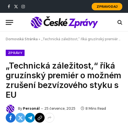
ZPRAVODAJ
Facebook
X
Instagram
(Twitter)
Domovská Stránka
»
„Technická záležitost,“ říká gruzínský premiér o možném zrušení bezvízového styku s EU
ZPRÁVY
„Technická záležitost,“ říká
gruzínský premiér o možném
zrušení bezvízového styku s
EU
By
Personál
25 července, 2025
8 Mins Read