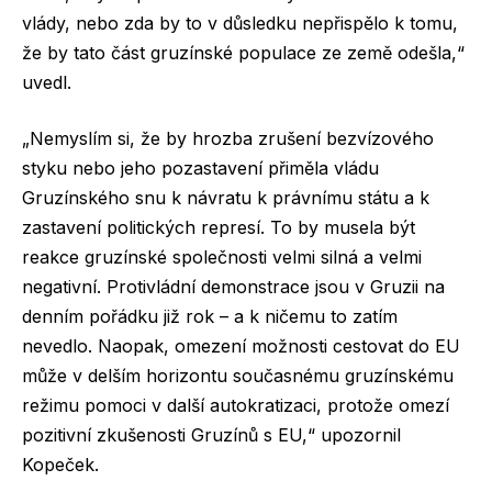
vlády, nebo zda by to v důsledku nepřispělo k tomu,
že by tato část gruzínské populace ze země odešla,“
uvedl.
„Nemyslím si, že by hrozba zrušení bezvízového
styku nebo jeho pozastavení přiměla vládu
Gruzínského snu k návratu k právnímu státu a k
zastavení politických represí. To by musela být
reakce gruzínské společnosti velmi silná a velmi
negativní. Protivládní demonstrace jsou v Gruzii na
denním pořádku již rok – a k ničemu to zatím
nevedlo. Naopak, omezení možnosti cestovat do EU
může v delším horizontu současnému gruzínskému
režimu pomoci v další autokratizaci, protože omezí
pozitivní zkušenosti Gruzínů s EU,“ upozornil
Kopeček.