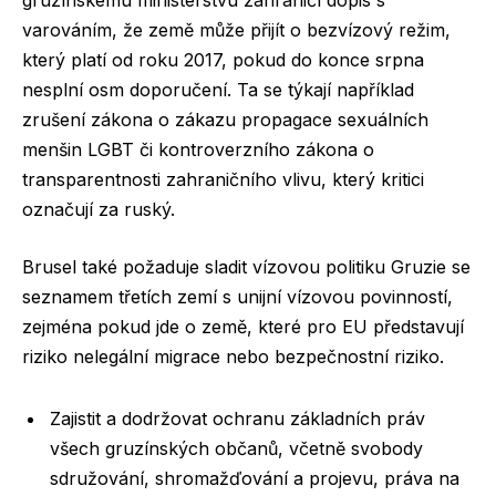
gruzínskému ministerstvu zahraničí dopis s
varováním, že země může přijít o bezvízový režim,
který platí od roku 2017, pokud do konce srpna
nesplní osm doporučení. Ta se týkají například
zrušení zákona o zákazu propagace sexuálních
menšin LGBT či kontroverzního zákona o
transparentnosti zahraničního vlivu, který kritici
označují za ruský.
Brusel také požaduje sladit vízovou politiku Gruzie se
seznamem třetích zemí s unijní vízovou povinností,
zejména pokud jde o země, které pro EU představují
riziko nelegální migrace nebo bezpečnostní riziko.
Zajistit a dodržovat ochranu základních práv
všech gruzínských občanů, včetně svobody
sdružování, shromažďování a projevu, práva na