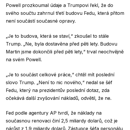
Powell prozkoumal údaje a Trumpovi řekl, že do
svého součtu zahrnul třetí budovu Fedu, která přitom
není součástí současné opravy.
„Je to budova, která se staví,“ zkoušel to stále
Trump. „Ne, byla dostavěna před pěti lety. Budovu
Martin jsme dokončili před pěti lety,“ trval neochvějně
na svém Powell.
„Je to součást celkové práce,“ chtěl mít poslední
slovo Trump. „Není to nic nového,“ nedal se šéf
Fedu, který na prezidentův poslední dotaz, zda
očekává další zvyšování nákladů, odvětil, že ne.
Fed podle agentury AP tvrdí, že náklady na
současnou renovaci činí 2,5 miliardy dolarů, což je
nárůst z 1,9 miliardy dolarů. Zástupce šéfa personálu