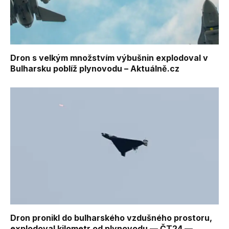
Dron s velkým množstvím výbušnin explodoval v
Bulharsku poblíž plynovodu – Aktuálně.cz
Dron pronikl do bulharského vzdušného prostoru,
explodoval kilometr od plynovodu — ČT24 —