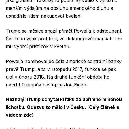
jako „raketa“. Také by to podle něj vedlo k výrazně
menším výdajům na obsluhu amerického dluhu a
usnadnilo lidem nakupovat bydlení.
Trump se měsíce snažil přimět Powella k odstoupení.
Šéf Fedu však prohlásil, že dokončí svůj mandát. Ten
mu vyprší příští rok v květnu.
Powella nominoval do čela americké centrální banky
právě Trump, a to v listopadu 2017, funkce se pak
ujal v únoru 2018. Na druhé funkční období ho
navrhl Trumpův nástupce Joe Biden.
Neznalý Trump schytal kritiku za upřímně míněnou
lichotku. Odezvu to mělo i v Česku. (Celý článek s
videem zde)