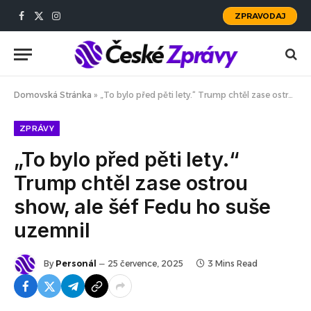
ZPRAVODAJ
Facebook
X
Instagram
(Twitter)
Domovská Stránka
»
„To bylo před pěti lety.“ Trump chtěl zase ostrou show, ale šéf Fedu ho suše uzemnil
ZPRÁVY
„To bylo před pěti lety.“
Trump chtěl zase ostrou
show, ale šéf Fedu ho suše
uzemnil
By
Personál
25 července, 2025
3 Mins Read