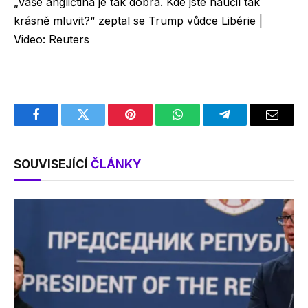
„Vaše angličtina je tak dobrá. Kde jste naučil tak
krásně mluvit?“ zeptal se Trump vůdce Libérie |
Video: Reuters
Facebook
Twitter
Pinterest
WhatsApp
Telegram
Email
SOUVISEJÍCÍ
ČLÁNKY