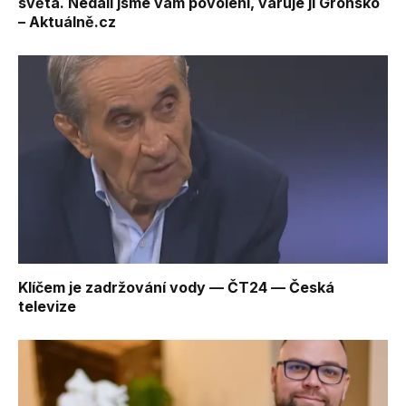
světa. Nedali jsme vám povolení, varuje ji Grónsko
– Aktuálně.cz
Klíčem je zadržování vody — ČT24 — Česká
televize