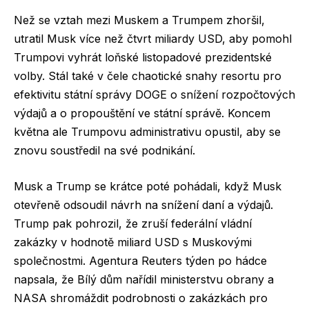
Než se vztah mezi Muskem a Trumpem zhoršil,
utratil Musk více než čtvrt miliardy USD, aby pomohl
Trumpovi vyhrát loňské listopadové prezidentské
volby. Stál také v čele chaotické snahy resortu pro
efektivitu státní správy DOGE o snížení rozpočtových
výdajů a o propouštění ve státní správě. Koncem
května ale Trumpovu administrativu opustil, aby se
znovu soustředil na své podnikání.
Musk a Trump se krátce poté pohádali, když Musk
otevřeně odsoudil návrh na snížení daní a výdajů.
Trump pak pohrozil, že zruší federální vládní
zakázky v hodnotě miliard USD s Muskovými
společnostmi. Agentura Reuters týden po hádce
napsala, že Bílý dům nařídil ministerstvu obrany a
NASA shromáždit podrobnosti o zakázkách pro