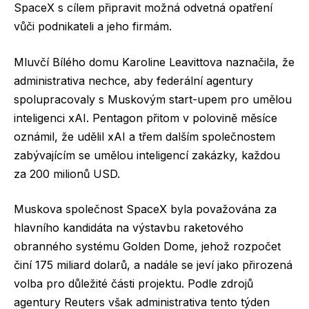
SpaceX s cílem připravit možná odvetná opatření
vůči podnikateli a jeho firmám.
Mluvčí Bílého domu Karoline Leavittova naznačila, že
administrativa nechce, aby federální agentury
spolupracovaly s Muskovým start-upem pro umělou
inteligenci xAI. Pentagon přitom v polovině měsíce
oznámil, že udělil xAI a třem dalším společnostem
zabývajícím se umělou inteligencí zakázky, každou
za 200 milionů USD.
Muskova společnost SpaceX byla považována za
hlavního kandidáta na výstavbu raketového
obranného systému Golden Dome, jehož rozpočet
činí 175 miliard dolarů, a nadále se jeví jako přirozená
volba pro důležité části projektu. Podle zdrojů
agentury Reuters však administrativa tento týden