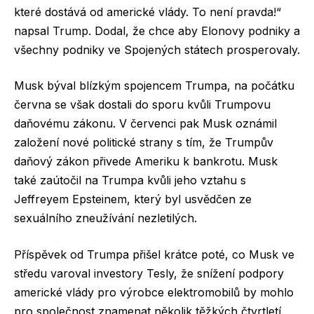
které dostává od americké vlády. To není pravda!“
napsal Trump. Dodal, že chce aby Elonovy podniky a
všechny podniky ve Spojených státech prosperovaly.
Musk býval blízkým spojencem Trumpa, na počátku
června se však dostali do sporu kvůli Trumpovu
daňovému zákonu. V červenci pak Musk oznámil
založení nové politické strany s tím, že Trumpův
daňový zákon přivede Ameriku k bankrotu. Musk
také zaútočil na Trumpa kvůli jeho vztahu s
Jeffreyem Epsteinem, který byl usvědčen ze
sexuálního zneužívání nezletilých.
Příspěvek od Trumpa přišel krátce poté, co Musk ve
středu varoval investory Tesly, že snížení podpory
americké vlády pro výrobce elektromobilů by mohlo
pro společnost znamenat několik těžkých čtvrtletí.