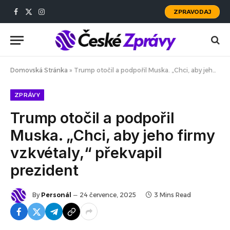
ZPRAVODAJ
Facebook
X
Instagram
(Twitter)
Domovská Stránka
»
Trump otočil a podpořil Muska. „Chci, aby jeho firmy vzkvétaly,“ překvapil prezident
ZPRÁVY
Trump otočil a podpořil
Muska. „Chci, aby jeho firmy
vzkvétaly,“ překvapil
prezident
By
Personál
24 července, 2025
3 Mins Read