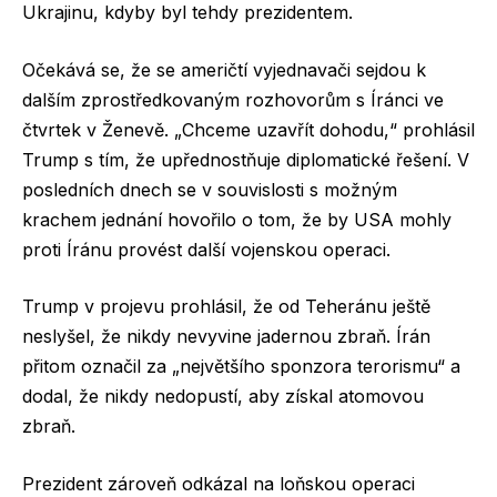
Ukrajinu, kdyby byl tehdy prezidentem.
Očekává se, že se američtí vyjednavači sejdou k
dalším zprostředkovaným rozhovorům s Íránci ve
čtvrtek v Ženevě. „Chceme uzavřít dohodu,“ prohlásil
Trump s tím, že upřednostňuje diplomatické řešení. V
posledních dnech se v souvislosti s možným
krachem jednání hovořilo o tom, že by USA mohly
proti Íránu provést další vojenskou operaci.
Trump v projevu prohlásil, že od Teheránu ještě
neslyšel, že nikdy nevyvine jadernou zbraň. Írán
přitom označil za „největšího sponzora terorismu“ a
dodal, že nikdy nedopustí, aby získal atomovou
zbraň.
Prezident zároveň odkázal na loňskou operaci