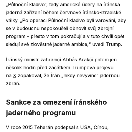
„Půlnoční kladivo“, tedy americké údery na íránská
jaderná zařízení během červnové íránsko-izraelské
války. „Po operaci Půlnoční kladivo byli varováni, aby
se v budoucnu nepokoušeli obnovit svůj zbrojní
program – přesto v tom pokračují a v tuto chvíli opět
sledují své zlověstné jaderné ambice,“ uvedl Trump.
Íránský ministr zahraničí Abbás Arakčí přitom jen
několik hodin před začátkem Trumpova projevu
na
X
zopakoval, že Írán „nikdy nevyvine“ jadernou
zbraň.
Sankce za omezení íránského
jaderného programu
V roce 2015 Teherán podepsal s USA, Čínou,