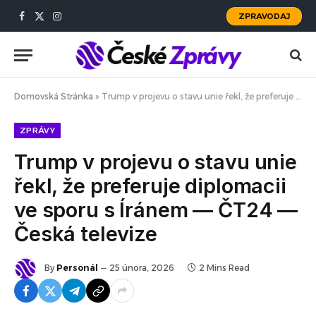
ZPRAVODAJ
Facebook
X
Instagram
(Twitter)
Domovská Stránka
»
Trump v projevu o stavu unie řekl, že preferuje diplomacii ve sporu s Íránem — ČT24 — Česká televize
ZPRÁVY
Trump v projevu o stavu unie
řekl, že preferuje diplomacii
ve sporu s Íránem — ČT24 —
Česká televize
By
Personál
25 února, 2026
2 Mins Read