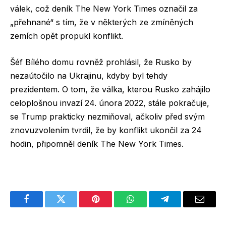
válek, což deník The New York Times označil za
„přehnané“ s tím, že v některých ze zmíněných
zemích opět propukl konflikt.
Šéf Bílého domu rovněž prohlásil, že Rusko by
nezaútočilo na Ukrajinu, kdyby byl tehdy
prezidentem. O tom, že válka, kterou Rusko zahájilo
celoplošnou invazí 24. února 2022, stále pokračuje,
se Trump prakticky nezmiňoval, ačkoliv před svým
znovuzvolením tvrdil, že by konflikt ukončil za 24
hodin, připomněl deník The New York Times.
Facebook
Twitter
Pinterest
WhatsApp
Telegram
Email