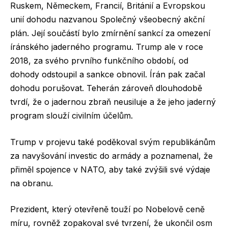
Ruskem, Německem, Francií, Británií a Evropskou
unií dohodu nazvanou Společný všeobecný akční
plán. Její součástí bylo zmírnění sankcí za omezení
íránského jaderného programu. Trump ale v roce
2018, za svého prvního funkčního období, od
dohody odstoupil a sankce obnovil. Írán pak začal
dohodu porušovat. Teherán zároveň dlouhodobě
tvrdí, že o jadernou zbraň neusiluje a že jeho jaderný
program slouží civilním účelům.
Trump v projevu také poděkoval svým republikánům
za navyšování investic do armády a poznamenal, že
přiměl spojence v NATO, aby také zvýšili své výdaje
na obranu.
Prezident, který otevřeně touží po Nobelově ceně
míru, rovněž zopakoval své tvrzení, že ukončil osm