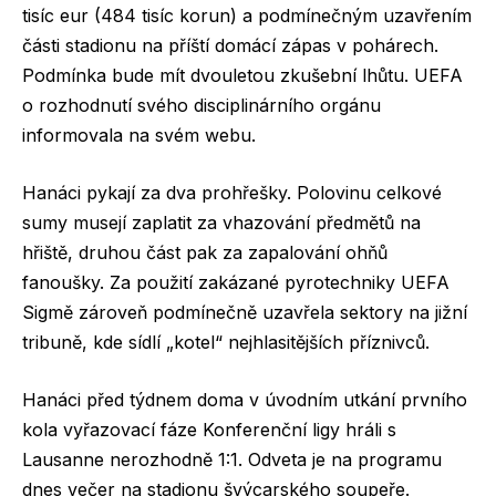
tisíc eur (484 tisíc korun) a podmínečným uzavřením
části stadionu na příští domácí zápas v pohárech.
Podmínka bude mít dvouletou zkušební lhůtu. UEFA
o rozhodnutí svého disciplinárního orgánu
informovala na svém webu.
Hanáci pykají za dva prohřešky. Polovinu celkové
sumy musejí zaplatit za vhazování předmětů na
hřiště, druhou část pak za zapalování ohňů
fanoušky. Za použití zakázané pyrotechniky UEFA
Sigmě zároveň podmínečně uzavřela sektory na jižní
tribuně, kde sídlí „kotel“ nejhlasitějších příznivců.
Hanáci před týdnem doma v úvodním utkání prvního
kola vyřazovací fáze Konferenční ligy hráli s
Lausanne nerozhodně 1:1. Odveta je na programu
dnes večer na stadionu švýcarského soupeře.