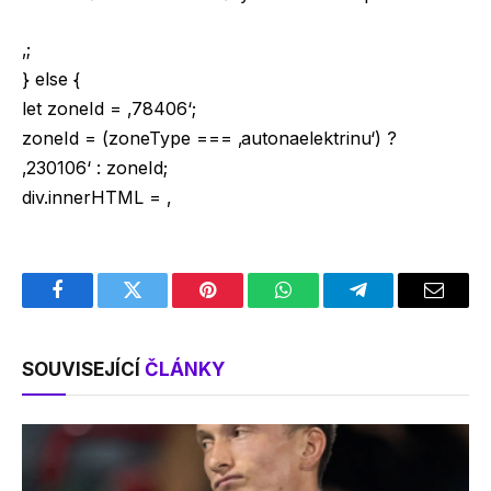
‚;
} else {
let zoneId = ‚78406‘;
zoneId = (zoneType === ‚autonaelektrinu‘) ?
‚230106‘ : zoneId;
div.innerHTML = ‚
Facebook
Twitter
Pinterest
WhatsApp
Telegram
Email
SOUVISEJÍCÍ
ČLÁNKY