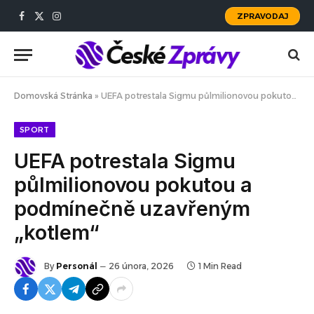
ZPRAVODAJ
Facebook
X
Instagram
(Twitter)
Domovská Stránka
»
UEFA potrestala Sigmu půlmilionovou pokutou a podmínečně uzavřeným „kotlem“
SPORT
UEFA potrestala Sigmu
půlmilionovou pokutou a
podmínečně uzavřeným
„kotlem“
By
Personál
26 února, 2026
1 Min Read