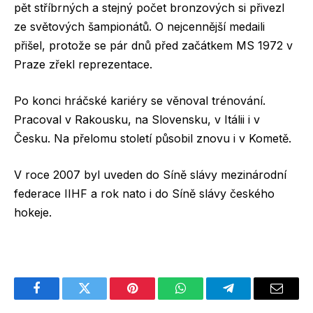
pět stříbrných a stejný počet bronzových si přivezl
ze světových šampionátů. O nejcennější medaili
přišel, protože se pár dnů před začátkem MS 1972 v
Praze zřekl reprezentace.
Po konci hráčské kariéry se věnoval trénování.
Pracoval v Rakousku, na Slovensku, v Itálii i v
Česku. Na přelomu století působil znovu i v Kometě.
V roce 2007 byl uveden do Síně slávy mezinárodní
federace IIHF a rok nato i do Síně slávy českého
hokeje.
Facebook
Twitter
Pinterest
WhatsApp
Telegram
Email