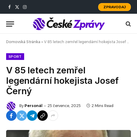
ZPRAVODAJ
Facebook
X
Instagram
(Twitter)
Domovská Stránka
»
V 85 letech zemřel legendární hokejista Josef Černý
SPORT
V 85 letech zemřel
legendární hokejista Josef
Černý
By
Personál
25 července, 2025
2 Mins Read