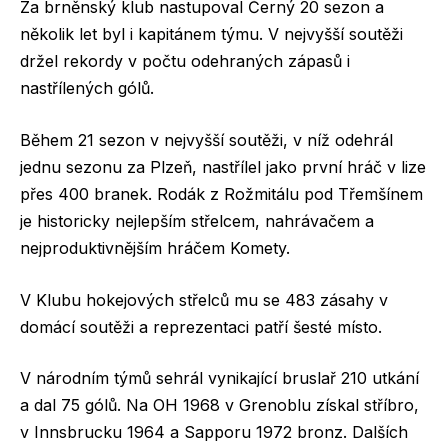
Za brněnský klub nastupoval Černý 20 sezon a
několik let byl i kapitánem týmu. V nejvyšší soutěži
držel rekordy v počtu odehraných zápasů i
nastřílených gólů.
Během 21 sezon v nejvyšší soutěži, v níž odehrál
jednu sezonu za Plzeň, nastřílel jako první hráč v lize
přes 400 branek. Rodák z Rožmitálu pod Třemšínem
je historicky nejlepším střelcem, nahrávačem a
nejproduktivnějším hráčem Komety.
V Klubu hokejových střelců mu se 483 zásahy v
domácí soutěži a reprezentaci patří šesté místo.
V národním týmů sehrál vynikající bruslař 210 utkání
a dal 75 gólů. Na OH 1968 v Grenoblu získal stříbro,
v Innsbrucku 1964 a Sapporu 1972 bronz. Dalších