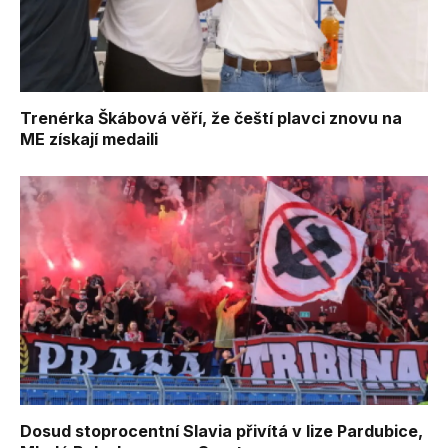
Trenérka Škábová věří, že čeští plavci znovu na
ME získají medaili
Dosud stoprocentní Slavia přivítá v lize Pardubice,