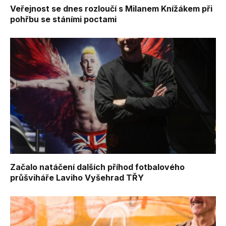
Veřejnost se dnes rozloučí s Milanem Knížákem při
pohřbu se stáními poctami
Začalo natáčení dalších příhod fotbalového
průšviháře Laviho Vyšehrad TŘY