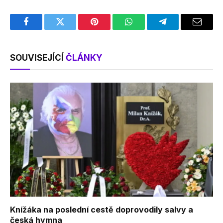
Facebook
Twitter
Pinterest
WhatsApp
Telegram
Email
SOUVISEJÍCÍ
ČLÁNKY
Knížáka na poslední cestě doprovodily salvy a
česká hymna