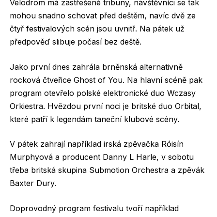
Velodrom má zastřešené tribuny, návštěvníci se tak
mohou snadno schovat před deštěm, navíc dvě ze
čtyř festivalových scén jsou uvnitř. Na pátek už
předpověď slibuje počasí bez deště.
Jako první dnes zahrála brněnská alternativně
rocková čtveřice Ghost of You. Na hlavní scéně pak
program otevřelo polské elektronické duo Wczasy
Orkiestra. Hvězdou první noci je britské duo Orbital,
které patří k legendám taneční klubové scény.
V pátek zahrají například irská zpěvačka Róisín
Murphyová a producent Danny L Harle, v sobotu
třeba britská skupina Submotion Orchestra a zpěvák
Baxter Dury.
Doprovodný program festivalu tvoří například