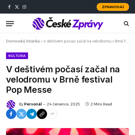
ZPRAVODAJ
Facebook
X
Instagram
(Twitter)
Domovská Stránka
»
V deštivém počasí začal na velodromu v Brně festival Pop Messe
KULTURA
V deštivém počasí začal na
velodromu v Brně festival
Pop Messe
By
Personál
24 července, 2025
2 Mins Read