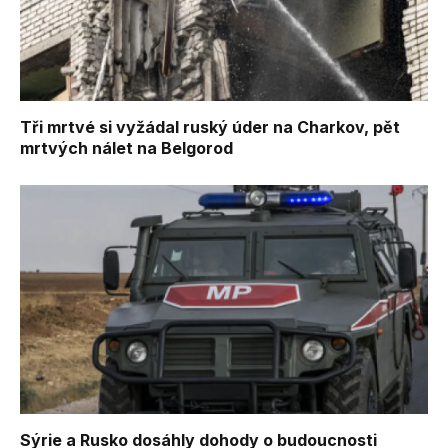
Tři mrtvé si vyžádal ruský úder na Charkov, pět
mrtvých nálet na Belgorod
Sýrie a Rusko dosáhly dohody o budoucnosti