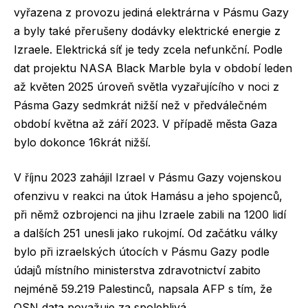
vyřazena z provozu jediná elektrárna v Pásmu Gazy
a byly také přerušeny dodávky elektrické energie z
Izraele. Elektrická síť je tedy zcela nefunkční. Podle
dat projektu NASA Black Marble byla v období leden
až květen 2025 úroveň světla vyzařujícího v noci z
Pásma Gazy sedmkrát nižší než v předválečném
období května až září 2023. V případě města Gaza
bylo dokonce 16krát nižší.
V říjnu 2023 zahájil Izrael v Pásmu Gazy vojenskou
ofenzivu v reakci na útok Hamásu a jeho spojenců,
při němž ozbrojenci na jihu Izraele zabili na 1200 lidí
a dalších 251 unesli jako rukojmí. Od začátku války
bylo při izraelských útocích v Pásmu Gazy podle
údajů místního ministerstva zdravotnictví zabito
nejméně 59.219 Palestinců, napsala AFP s tím, že
OSN data považuje za spolehlivá.