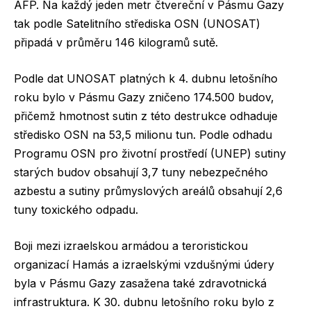
AFP. Na každý jeden metr čtvereční v Pásmu Gazy
tak podle Satelitního střediska OSN (UNOSAT)
připadá v průměru 146 kilogramů sutě.
Podle dat UNOSAT platných k 4. dubnu letošního
roku bylo v Pásmu Gazy zničeno 174.500 budov,
přičemž hmotnost sutin z této destrukce odhaduje
středisko OSN na 53,5 milionu tun. Podle odhadu
Programu OSN pro životní prostředí (UNEP) sutiny
starých budov obsahují 3,7 tuny nebezpečného
azbestu a sutiny průmyslových areálů obsahují 2,6
tuny toxického odpadu.
Boji mezi izraelskou armádou a teroristickou
organizací Hamás a izraelskými vzdušnými údery
byla v Pásmu Gazy zasažena také zdravotnická
infrastruktura. K 30. dubnu letošního roku bylo z