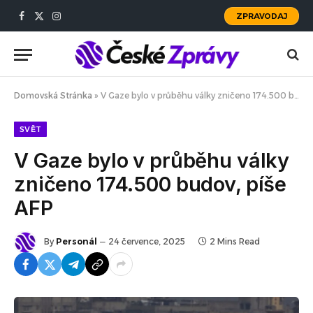
ZPRAVODAJ
Facebook
X
Instagram
(Twitter)
Domovská Stránka
»
V Gaze bylo v průběhu války zničeno 174.500 budov, píše AFP
SVĚT
V Gaze bylo v průběhu války
zničeno 174.500 budov, píše
AFP
By
Personál
24 července, 2025
2 Mins Read