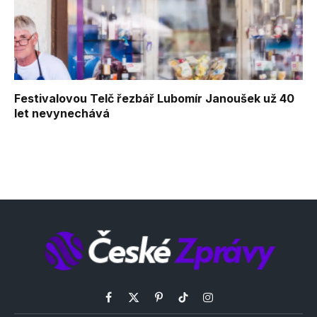
Festivalovou Telč řezbář Lubomír Janoušek už 40
let nevynechává
Facebook
X
Pinterest
TikTok
Instagram