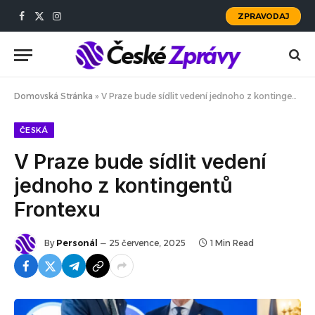
ZPRAVODAJ
Facebook
X
Instagram
(Twitter)
Domovská Stránka
»
V Praze bude sídlit vedení jednoho z kontingentů Frontexu
ČESKÁ
V Praze bude sídlit vedení
jednoho z kontingentů
Frontexu
By
Personál
25 července, 2025
1 Min Read