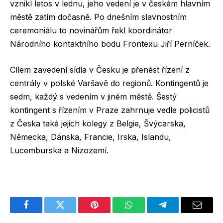
vznikl letos v lednu, jeho vedení je v českém hlavním
městě zatím dočasně. Po dnešním slavnostním
ceremoniálu to novinářům řekl koordinátor
Národního kontaktního bodu Frontexu Jiří Perníček.
Cílem zavedení sídla v Česku je přenést řízení z
centrály v polské Varšavě do regionů. Kontingentů je
sedm, každý s vedením v jiném městě. Šestý
kontingent s řízením v Praze zahrnuje vedle policistů
z Česka také jejich kolegy z Belgie, Švýcarska,
Německa, Dánska, Francie, Irska, Islandu,
Lucemburska a Nizozemí.
Facebook
Twitter
Pinterest
WhatsApp
Telegram
Email