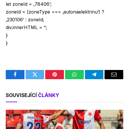
let zoneId = ‚78406‘;
zoneId = (zoneType === ‚autonaelektrinu‘) ?
‚230106‘ : zoneId;
div.innerHTML = “;
}
}
Facebook
Twitter
Pinterest
WhatsApp
Telegram
Email
SOUVISEJÍCÍ
ČLÁNKY