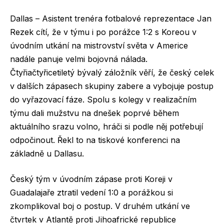
Dallas – Asistent trenéra fotbalové reprezentace Jan
Rezek cítí, že v týmu i po porážce 1:2 s Koreou v
úvodním utkání na mistrovství světa v Americe
nadále panuje velmi bojovná nálada.
Čtyřiačtyřicetiletý bývalý záložník věří, že český celek
v dalších zápasech skupiny zabere a vybojuje postup
do vyřazovací fáze. Spolu s kolegy v realizačním
týmu dali mužstvu na dnešek poprvé během
aktuálního srazu volno, hráči si podle něj potřebují
odpočinout. Řekl to na tiskové konferenci na
základně u Dallasu.
Český tým v úvodním zápase proti Koreji v
Guadalajaře ztratil vedení 1:0 a porážkou si
zkomplikoval boj o postup. V druhém utkání ve
čtvrtek v Atlantě proti Jihoafrické republice