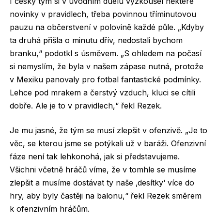
I český tým si v úvodním duelu vyzkoušel některé
novinky v pravidlech, třeba povinnou tříminutovou
pauzu na občerstvení v polovině každé půle. „Kdyby
ta druhá přišla o minutu dřív, nedostali bychom
branku,“ podotkl s úsměvem. „S ohledem na počasí
si nemyslím, že byla v našem zápase nutná, protože
v Mexiku panovaly pro fotbal fantastické podmínky.
Lehce pod mrakem a čerstvý vzduch, kluci se cítili
dobře. Ale je to v pravidlech,“ řekl Rezek.
Je mu jasné, že tým se musí zlepšit v ofenzivě. „Je to
věc, se kterou jsme se potýkali už v baráži. Ofenzivní
fáze není tak lehkonohá, jak si představujeme.
Všichni včetně hráčů víme, že v tomhle se musíme
zlepšit a musíme dostávat ty naše ‚desítky‘ více do
hry, aby byly častěji na balonu,“ řekl Rezek směrem
k ofenzivním hráčům.