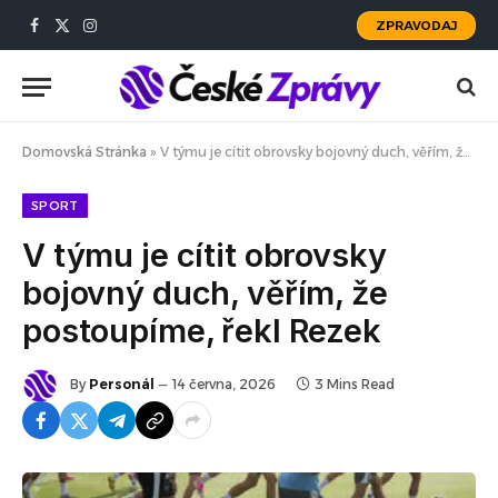
ZPRAVODAJ
Facebook
X
Instagram
(Twitter)
Domovská Stránka
»
V týmu je cítit obrovsky bojovný duch, věřím, že postoupíme, řekl Rezek
SPORT
V týmu je cítit obrovsky
bojovný duch, věřím, že
postoupíme, řekl Rezek
By
Personál
14 června, 2026
3 Mins Read