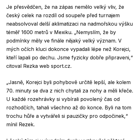
Je přesvědčen, že na zápas nemělo velký vliv, že
český celek na rozdíl od soupeře před turnajem
neabsolvoval delší aklimatizaci na nadmořskou výšku
téměř 1600 metrů v Mexiku. „Nemyslím, že by
podmínky měly ve finále nějaký velký význam. V
mých očích kluci dokonce vypadali lépe než Korejci,
kteří lapali po dechu. Jsme fyzicky dobře připraveni,“
citoval Rezka web sport.cz.
„Jasně, Korejci byli pohybově určitě lepší, ale kolem
70. minuty se dva z nich chytali za nohy a měli křeče.
U každé rozehrávky si vybírali povolený čas od
rozhodčích, tahali všechno až do konce. Byli na tom
trochu hůře a vytvářeli si pauzičky pro odpočinek,“
mínil Rezek.