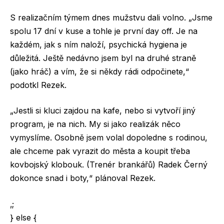
S realizačním týmem dnes mužstvu dali volno. „Jsme
spolu 17 dní v kuse a tohle je první day off. Je na
každém, jak s ním naloží, psychická hygiena je
důležitá. Ještě nedávno jsem byl na druhé straně
(jako hráč) a vím, že si někdy rádi odpočinete,“
podotkl Rezek.
„Jestli si kluci zajdou na kafe, nebo si vytvoří jiný
program, je na nich. My si jako realizák něco
vymyslíme. Osobně jsem volal dopoledne s rodinou,
ale chceme pak vyrazit do města a koupit třeba
kovbojský klobouk. (Trenér brankářů) Radek Černý
dokonce snad i boty,“ plánoval Rezek.
‚;
} else {