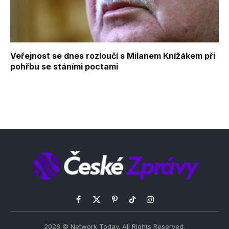
Veřejnost se dnes rozloučí s Milanem Knížákem při
pohřbu se stáními poctami
Facebook
X
Pinterest
TikTok
Instagram
(Twitter)
2026 © Network Today. All Rights Reserved.