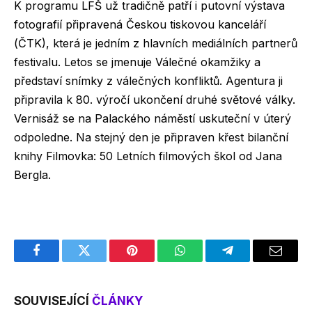
K programu LFŠ už tradičně patří i putovní výstava
fotografií připravená Českou tiskovou kanceláří
(ČTK), která je jedním z hlavních mediálních partnerů
festivalu. Letos se jmenuje Válečné okamžiky a
představí snímky z válečných konfliktů. Agentura ji
připravila k 80. výročí ukončení druhé světové války.
Vernisáž se na Palackého náměstí uskuteční v úterý
odpoledne. Na stejný den je připraven křest bilanční
knihy Filmovka: 50 Letních filmových škol od Jana
Bergla.
Facebook
Twitter
Pinterest
WhatsApp
Telegram
Email
SOUVISEJÍCÍ
ČLÁNKY