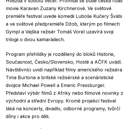
Hvězda v sobotu večer. Promítat se bude česká road
movie Karavan Zuzany Kirchnerové. Ve světové
premiéře festival uvede komedii Luboše Kučery Švábi
a ve světové předpremiéře Džob, kterým po filmech
Gympl a Vejška režisér Tomáš Vorel uzavírá svoji
trilogii o dvou kamarádech.
Program přehlídky je rozdělený do bloků Historie,
Současnost, Česko/Slovensko, Hosté a AČFK uvádí.
Návštěvníci uvidí například filmy amerického režiséra
Tima Burtona a britské režisérské a scenáristické
dvojice Michael Powell a Emeric Pressburger.
Představí výběr filmů z Afriky nebo filmové novinky z
východní a střední Evropy. Kromě projekcí festival
láká na koncerty, divadlo, odborné programy, tvůrčí
dílny i akce pro děti.