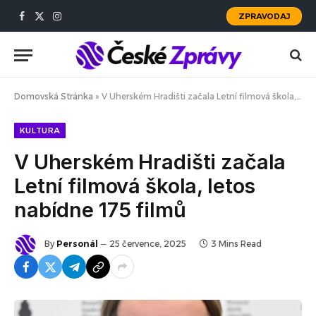
ZPRAVODAJ
Facebook
X
Instagram
(Twitter)
Domovská Stránka
»
V Uherském Hradišti začala Letní filmová škola, letos nabídne 175 filmů
KULTURA
V Uherském Hradišti začala
Letní filmová škola, letos
nabídne 175 filmů
By
Personál
25 července, 2025
3 Mins Read