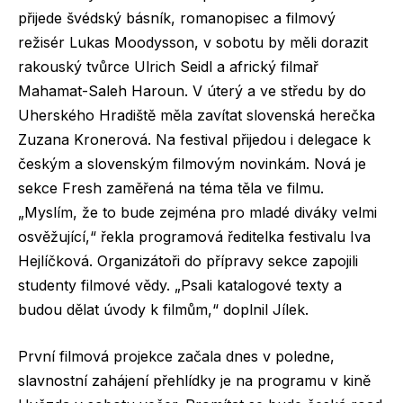
přijede švédský básník, romanopisec a filmový
režisér Lukas Moodysson, v sobotu by měli dorazit
rakouský tvůrce Ulrich Seidl a africký filmař
Mahamat-Saleh Haroun. V úterý a ve středu by do
Uherského Hradiště měla zavítat slovenská herečka
Zuzana Kronerová. Na festival přijedou i delegace k
českým a slovenským filmovým novinkám. Nová je
sekce Fresh zaměřená na téma těla ve filmu.
„Myslím, že to bude zejména pro mladé diváky velmi
osvěžující,“ řekla programová ředitelka festivalu Iva
Hejlíčková. Organizátoři do přípravy sekce zapojili
studenty filmové vědy. „Psali katalogové texty a
budou dělat úvody k filmům,“ doplnil Jílek.
První filmová projekce začala dnes v poledne,
slavnostní zahájení přehlídky je na programu v kině