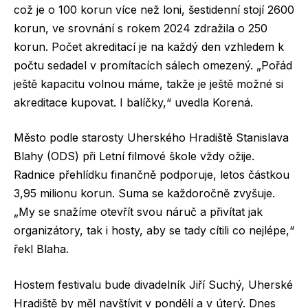
což je o 100 korun více než loni, šestidenní stojí 2600
korun, ve srovnání s rokem 2024 zdražila o 250
korun. Počet akreditací je na každý den vzhledem k
počtu sedadel v promítacích sálech omezený. „Pořád
ještě kapacitu volnou máme, takže je ještě možné si
akreditace kupovat. I balíčky,“ uvedla Korená.
Město podle starosty Uherského Hradiště Stanislava
Blahy (ODS) při Letní filmové škole vždy ožije.
Radnice přehlídku finančně podporuje, letos částkou
3,95 milionu korun. Suma se každoročně zvyšuje.
„My se snažíme otevřít svou náruč a přivítat jak
organizátory, tak i hosty, aby se tady cítili co nejlépe,“
řekl Blaha.
Hostem festivalu bude divadelník Jiří Suchý, Uherské
Hradiště by měl navštívit v pondělí a v úterý. Dnes