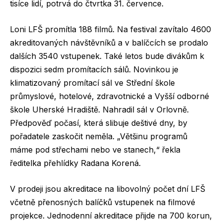
tisíce lidí, potrvá do čtvrtka 31. července.
Loni LFŠ promítla 188 filmů. Na festival zavítalo 4600
akreditovaných návštěvníků a v balíčcích se prodalo
dalších 3540 vstupenek. Také letos bude divákům k
dispozici sedm promítacích sálů. Novinkou je
klimatizovaný promítací sál ve Střední škole
průmyslové, hotelové, zdravotnické a Vyšší odborné
škole Uherské Hradiště. Nahradil sál v Orlovně.
Předpověď počasí, která slibuje deštivé dny, by
pořadatele zaskočit neměla. „Většinu programů
máme pod střechami nebo ve stanech,“ řekla
ředitelka přehlídky Radana Korená.
V prodeji jsou akreditace na libovolný počet dní LFŠ
včetně přenosných balíčků vstupenek na filmové
projekce. Jednodenní akreditace přijde na 700 korun,