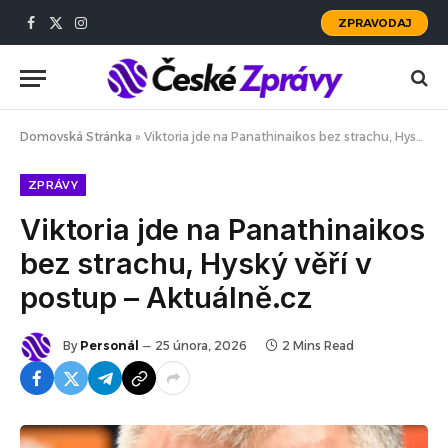
ZPRAVODAJ
Facebook
X
Instagram
(Twitter)
Domovská Stránka
»
Viktoria jde na Panathinaikos bez strachu, Hyský věří v postup – Aktuálně.cz
ZPRÁVY
Viktoria jde na Panathinaikos
bez strachu, Hyský věří v
postup – Aktuálně.cz
By
Personál
25 února, 2026
2 Mins Read