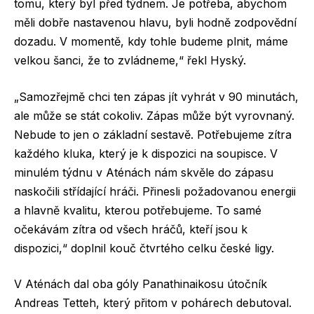
tomu, který byl před týdnem. Je potřeba, abychom
měli dobře nastavenou hlavu, byli hodně zodpovědní
dozadu. V momentě, kdy tohle budeme plnit, máme
velkou šanci, že to zvládneme,“ řekl Hyský.
„Samozřejmě chci ten zápas jít vyhrát v 90 minutách,
ale může se stát cokoliv. Zápas může být vyrovnaný.
Nebude to jen o základní sestavě. Potřebujeme zítra
každého kluka, který je k dispozici na soupisce. V
minulém týdnu v Aténách nám skvěle do zápasu
naskočili střídající hráči. Přinesli požadovanou energii
a hlavně kvalitu, kterou potřebujeme. To samé
očekávám zítra od všech hráčů, kteří jsou k
dispozici,“ doplnil kouč čtvrtého celku české ligy.
V Aténách dal oba góly Panathinaikosu útočník
Andreas Tetteh, který přitom v pohárech debutoval.