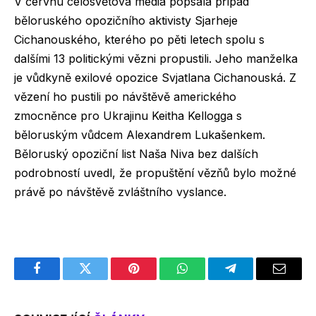
V červnu celosvětová média popsala případ
běloruského opozičního aktivisty Sjarheje
Cichanouského, kterého po pěti letech spolu s
dalšími 13 politickými vězni propustili. Jeho manželka
je vůdkyně exilové opozice Svjatlana Cichanouská. Z
vězení ho pustili po návštěvě amerického
zmocněnce pro Ukrajinu Keitha Kellogga s
běloruským vůdcem Alexandrem Lukašenkem.
Běloruský opoziční list Naša Niva bez dalších
podrobností uvedl, že propuštění vězňů bylo možné
právě po návštěvě zvláštního vyslance.
Facebook
Twitter
Pinterest
WhatsApp
Telegram
Email