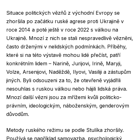
Situace politických vězňů z východní Evropy se
zhoršila po začátku ruské agrese proti Ukrajině v
roce 2014 a poté ještě v roce 2022 s válkou na
Ukrajině. Mnozí z nich se stali nespravedlivě vězněni,
často drženými v nelidských podmínkách. Příběhy,
které si na této výstavě mohou lidé přečíst, patří
konkrétním lidem – Narině, Jurijovi, Irině, Maryji,
Volze, Arsenijovi, Naděždě, Ilyovi, Vasiliji a zástupům
jiných. Byli odsouzeni za to, že otevřeně vyjádřili
nesouhlas s ruskou válkou nebo hájili lidská práva.
Mnozí další vězni jsou za mřížemi kvůli politicko-
právním, ideologickým, náboženským, genderovým
důvodům.
Metody ruského režimu se podle Stulíka zhoršily.
Používá se například samovazba, psychologický