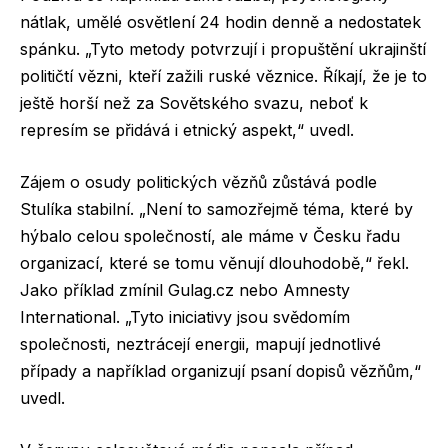
nátlak, umělé osvětlení 24 hodin denně a nedostatek
spánku. „Tyto metody potvrzují i propuštění ukrajinští
političtí vězni, kteří zažili ruské věznice. Říkají, že je to
ještě horší než za Sovětského svazu, neboť k
represím se přidává i etnický aspekt,“ uvedl.
Zájem o osudy politických vězňů zůstává podle
Stulíka stabilní. „Není to samozřejmě téma, které by
hýbalo celou společností, ale máme v Česku řadu
organizací, které se tomu věnují dlouhodobě,“ řekl.
Jako příklad zmínil Gulag.cz nebo Amnesty
International. „Tyto iniciativy jsou svědomím
společnosti, neztrácejí energii, mapují jednotlivé
případy a například organizují psaní dopisů vězňům,“
uvedl.