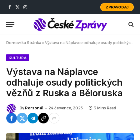
ZPRAVODAJ
Facebook
X
Instagram
(Twitter)
Domovská Stránka
»
Výstava na Náplavce odhaluje osudy politických vězňů z Ruska a Běloruska
KULTURA
Výstava na Náplavce
odhaluje osudy politických
vězňů z Ruska a Běloruska
By
Personál
24 července, 2025
3 Mins Read