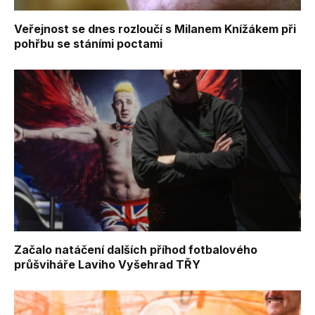
Veřejnost se dnes rozloučí s Milanem Knížákem při
pohřbu se stáními poctami
Začalo natáčení dalších příhod fotbalového
průšviháře Laviho Vyšehrad TŘY