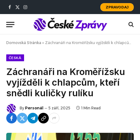
ZPRAVODAJ
Facebook
X
Instagram
(Twitter)
Domovská Stránka
»
Záchranáři na Kroměřížsku vyjížděli k chlapcům, kteří snědli kuličky rulíku
ČESKÁ
Záchranáři na Kroměřížsku
vyjížděli k chlapcům, kteří
snědli kuličky rulíku
By
Personál
5 září, 2025
1 Min Read