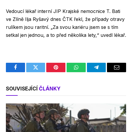
Vedoucí lékař interní JIP Krajské nemocnice T. Bati
ve Zlíně Ilja Ryšavý dnes ČTK řekl, že případy otravy
rulíkem jsou raritní. „Za svou kariéru jsem se s tím
setkal jen jednou, a to před několika lety,“ uvedl lékař.
Facebook
Twitter
Pinterest
WhatsApp
Telegram
Email
SOUVISEJÍCÍ
ČLÁNKY