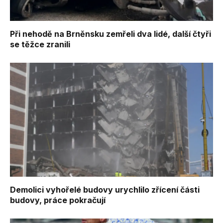
Při nehodě na Brněnsku zemřeli dva lidé, další čtyři
se těžce zranili
Demolici vyhořelé budovy urychlilo zřícení části
budovy, práce pokračují