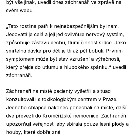
být vše jinak, uvedli dnes záchranáři ve zprávě na
svém webu.
„Tato rostlina patří k nejnebezpečnějším bylinám.
Jedovatá je celá a její jed ovlivňuje nervový systém,
způsobuje zástavu dechu, tlumí činnost srdce. Jako
smrtelná dávka pro děti je tři až pět bobulí. Prvním
symptomem může být stav vzrušení a výřečnosti,
který přejde do útlumu a hlubokého spánku,“ uvedli
záchranáři.
Záchranáři na místě pacienty vyšetřili a situaci
konzultovali i s toxikologickým centrem v Praze.
Jednoho chlapce nakonec ponechali na místě, další
dva převezli do Kroměřížské nemocnice. Záchranáři
upozorňují veřejnost, aby sbírala pouze lesní plody a
houby, které dobře zná.