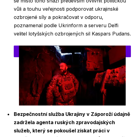
se místo toho snaží především ovlivnit politickou
vůli a touhu veřejnosti podporovat ukrajinské
ozbrojené síly a pokračovat v odporu,
poznamenal podle Ukrinform a serveru Delfi
velitel lotyšských ozbrojených sil Kaspars Pudans.
Bezpečnostní služba Ukrajiny v Záporoží údajně
zadržela agenta ruských zpravodajských
služeb, který se pokoušel získat práci v