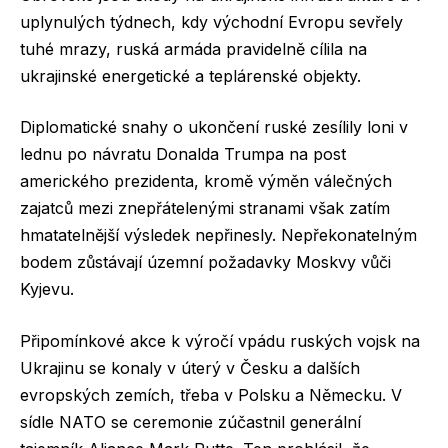
uplynulých týdnech, kdy východní Evropu sevřely
tuhé mrazy, ruská armáda pravidelně cílila na
ukrajinské energetické a teplárenské objekty.
Diplomatické snahy o ukončení ruské zesílily loni v
lednu po návratu Donalda Trumpa na post
amerického prezidenta, kromě výměn válečných
zajatců mezi znepřátelenými stranami však zatím
hmatatelnější výsledek nepřinesly. Nepřekonatelným
bodem zůstávají územní požadavky Moskvy vůči
Kyjevu.
Připomínkové akce k výročí vpádu ruských vojsk na
Ukrajinu se konaly v úterý v Česku a dalších
evropských zemích, třeba v Polsku a Německu. V
sídle NATO se ceremonie zúčastnil generální