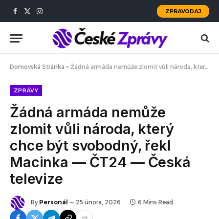
ZPRAVODAJ
Facebook
X
Instagram
(Twitter)
Domovská Stránka
»
Žádná armáda nemůže zlomit vůli národa, který chce být svobodný, řekl Macinka — ČT24 — Česká televize
ZPRÁVY
Žádná armáda nemůže
zlomit vůli národa, který
chce být svobodný, řekl
Macinka — ČT24 — Česká
televize
By
Personál
25 února, 2026
6 Mins Read