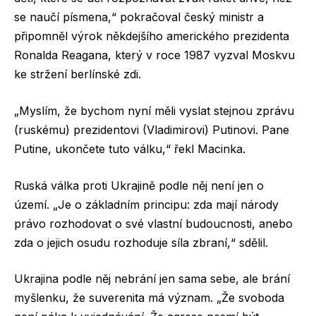
se naučí písmena,“ pokračoval český ministr a
připomněl výrok někdejšího amerického prezidenta
Ronalda Reagana, který v roce 1987 vyzval Moskvu
ke stržení berlínské zdi.
„Myslím, že bychom nyní měli vyslat stejnou zprávu
(ruskému) prezidentovi (Vladimirovi) Putinovi. Pane
Putine, ukončete tuto válku,“ řekl Macinka.
Ruská válka proti Ukrajině podle něj není jen o
území. „Je o základním principu: zda mají národy
právo rozhodovat o své vlastní budoucnosti, anebo
zda o jejich osudu rozhoduje síla zbraní,“ sdělil.
Ukrajina podle něj nebrání jen sama sebe, ale brání
myšlenku, že suverenita má význam. „Že svoboda