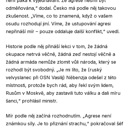
není páka k vyjednávání. Že agrese nesmí být
odměňována,“ dodal. Česko má podle něj takovou
zkušenost. „Víme, co to znamená, když o vašem
osudu rozhodují jiní. Víme, že ustupování agresi
nepřináší mír – pouze oddaluje další konflikt,“ uvedl.
Historie podle něj přináší lekci v tom, že žádná
okupace netrvá věčně, žádná zeď nestojí věčně a
žádná armáda nemůže zlomit vůli národa, který se
rozhodl být svobodný. „Je mi líto, že (ruský
velvyslanec při OSN Vasilij) Něbenzja odešel z této
místnosti, protože bych rád, aby řekl svým lidem,
Rusům v Moskvě, aby zastavili tuto válku a dali míru
šanci,“ prohlásil ministr.
Mír podle něj začíná rozhodnutím. „Agrese není
známkou síly. Je to přiznání strachu,“ pokračoval šéf