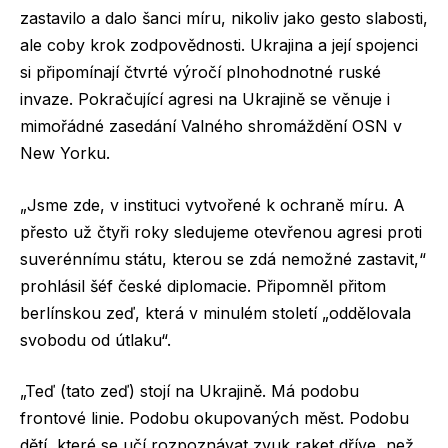
zastavilo a dalo šanci míru, nikoliv jako gesto slabosti,
ale coby krok zodpovědnosti. Ukrajina a její spojenci
si připomínají čtvrté výročí plnohodnotné ruské
invaze. Pokračující agresi na Ukrajině se věnuje i
mimořádné zasedání Valného shromáždění OSN v
New Yorku.
„Jsme zde, v instituci vytvořené k ochraně míru. A
přesto už čtyři roky sledujeme otevřenou agresi proti
suverénnímu státu, kterou se zdá nemožné zastavit,“
prohlásil šéf české diplomacie. Připomněl přitom
berlínskou zeď, která v minulém století „oddělovala
svobodu od útlaku“.
„Teď (tato zeď) stojí na Ukrajině. Má podobu
frontové linie. Podobu okupovaných měst. Podobu
dětí, které se učí rozpoznávat zvuk raket dříve, než