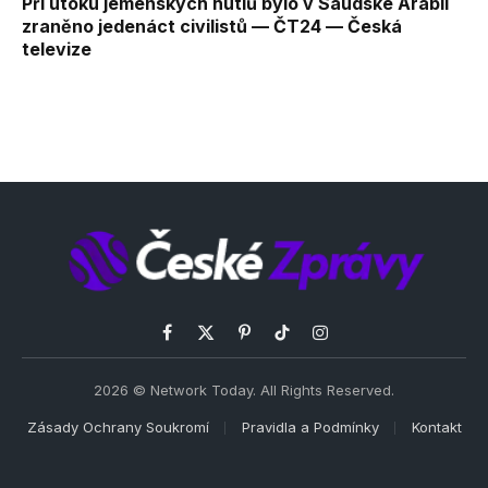
Při útoku jemenských hútiů bylo v Saúdské Arábii
zraněno jedenáct civilistů — ČT24 — Česká
televize
Facebook
X
Pinterest
TikTok
Instagram
(Twitter)
2026 © Network Today. All Rights Reserved.
Zásady Ochrany Soukromí
Pravidla a Podmínky
Kontakt