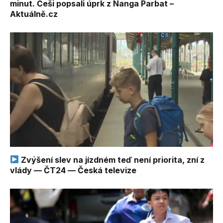
minut. Češi popsali úprk z Nanga Parbat –
Aktuálně.cz
Zvýšení slev na jízdném teď není priorita, zní z
vlády — ČT24 — Česká televize