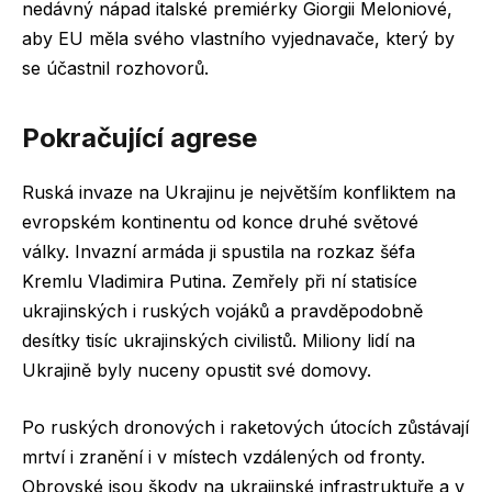
nedávný nápad italské premiérky Giorgii Meloniové,
aby EU měla svého vlastního vyjednavače, který by
se účastnil rozhovorů.
Pokračující agrese
Ruská invaze na Ukrajinu je největším konfliktem na
evropském kontinentu od konce druhé světové
války. Invazní armáda ji spustila na rozkaz šéfa
Kremlu Vladimira Putina. Zemřely při ní statisíce
ukrajinských i ruských vojáků a pravděpodobně
desítky tisíc ukrajinských civilistů. Miliony lidí na
Ukrajině byly nuceny opustit své domovy.
Po ruských dronových i raketových útocích zůstávají
mrtví i zranění i v místech vzdálených od fronty.
Obrovské jsou škody na ukrajinské infrastruktuře a v