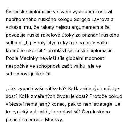
Šéf české diplomacie ve svém vystoupení oslovil
nepřítomného ruského kolegu Sergeje Lavrova a
vzkázal mu, že rakety nejsou argumentem a že
považuje ruské raketové útoky za přiznání ruského
selhání. „Uplynuly čtyři roky a je na čase válku
konečně ukončit,“ prohlásil šéf české diplomacie.
Podle Macinky největší síla globální mocnosti
nespočívá ve schopnosti začít válku, ale ve
schopnosti ji ukončit.
„Jak vypadá vaše vítězství? Kolik zničených měst je
dost? Kolik zmařených životů je dost? Protože pokud
vítězství nemá jasný konec, pak to není strategie. Je
to cynický autopilot,“ prohlásil šéf Černínského
paláce na adresu Moskvy.