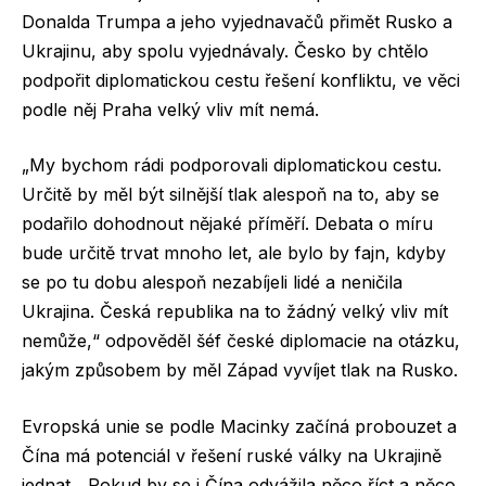
Donalda Trumpa a jeho vyjednavačů přimět Rusko a
Ukrajinu, aby spolu vyjednávaly. Česko by chtělo
podpořit diplomatickou cestu řešení konfliktu, ve věci
podle něj Praha velký vliv mít nemá.
„My bychom rádi podporovali diplomatickou cestu.
Určitě by měl být silnější tlak alespoň na to, aby se
podařilo dohodnout nějaké příměří. Debata o míru
bude určitě trvat mnoho let, ale bylo by fajn, kdyby
se po tu dobu alespoň nezabíjeli lidé a neničila
Ukrajina. Česká republika na to žádný velký vliv mít
nemůže,“ odpověděl šéf české diplomacie na otázku,
jakým způsobem by měl Západ vyvíjet tlak na Rusko.
Evropská unie se podle Macinky začíná probouzet a
Čína má potenciál v řešení ruské války na Ukrajině
jednat. „Pokud by se i Čína odvážila něco říct a něco