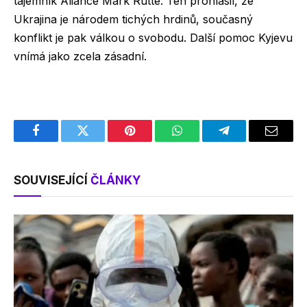
tajemník Aliance Mark Rutte. Ten prohlásil, že
Ukrajina je národem tichých hrdinů, současný
konflikt je pak válkou o svobodu. Další pomoc Kyjevu
vnímá jako zcela zásadní.
Facebook
Twitter
Pinterest
WhatsApp
Telegram
Email
SOUVISEJÍCÍ
ČLÁNKY