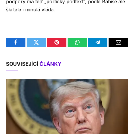
podpory má teď „politický podtext“, podle Babiše ale
škrtala i minulá vláda.
Facebook
Twitter
Pinterest
WhatsApp
Telegram
Email
SOUVISEJÍCÍ
ČLÁNKY