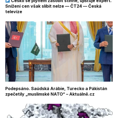
Česko se plynem zásobit stihne, ujišťuje expert.
Snížení cen však slíbit nelze — ČT24 — Česká
televize
Podepsáno. Saúdská Arábie, Turecko a Pákistán
zpečetily „muslimské NATO“ – Aktuálně.cz