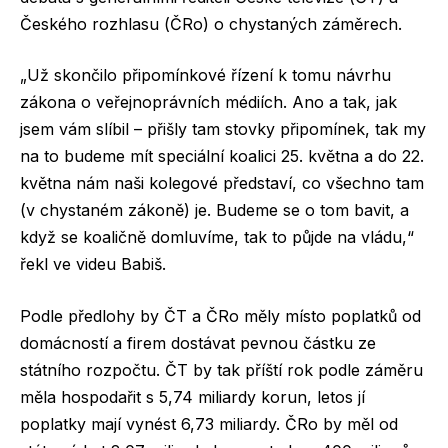
Českého rozhlasu (ČRo) o chystaných záměrech.
„Už skončilo připomínkové řízení k tomu návrhu
zákona o veřejnoprávních médiích. Ano a tak, jak
jsem vám slíbil – přišly tam stovky připomínek, tak my
na to budeme mít speciální koalici 25. května a do 22.
května nám naši kolegové představí, co všechno tam
(v chystaném zákoně) je. Budeme se o tom bavit, a
když se koaličně domluvíme, tak to půjde na vládu,“
řekl ve videu Babiš.
Podle předlohy by ČT a ČRo měly místo poplatků od
domácností a firem dostávat pevnou částku ze
státního rozpočtu. ČT by tak příští rok podle záměru
měla hospodařit s 5,74 miliardy korun, letos jí
poplatky mají vynést 6,73 miliardy. ČRo by měl od