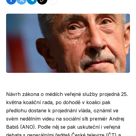
Návrh zákona o médiích veřejné služby projedná 25.
května koaliční rada, po dohodě v koalici pak
předlohu dostane k projednání vláda, oznámil ve
svém nedělním videu na sociální síti premiér Andrej
Babiš (ANO). Podle něj se pak uskuteční i veřejná
debata s generálními řediteli České televize (ČT) a