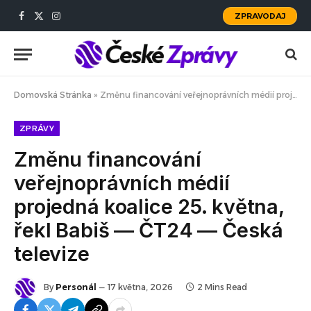
ZPRAVODAJ
Facebook
X
Instagram
(Twitter)
Domovská Stránka
»
Změnu financování veřejnoprávních médií projedná koalice 25. května, řekl Babiš — ČT24 — Česká televize
ZPRÁVY
Změnu financování
veřejnoprávních médií
projedná koalice 25. května,
řekl Babiš — ČT24 — Česká
televize
By
Personál
17 května, 2026
2 Mins Read