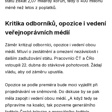
státu získat 2,07 miliardy korun, tedy o 400 milionů
méně než letos z poplatků.
Kritika odborníků, opozice i vedení
veřejnoprávních médií
Záměr kritizují odborníci, opozice i vedení obou
médií. Mluví o zestátnění a omezení nezávislosti i
dalším zadlužování státu. Pracovníci ČT a ČRo
vstoupili 22. dubna do stávkové pohotovosti. Žádají
vládu, aby od záměru upustila.
Opozice se podle premiéra bude moci vyjádřit při
projednávání ve sněmovně. Do diskuse by se pak
měla zapojit i vedení obou médií. „A když tedy se
připravíme na koalici, tak pozveme generálního
ředitele České televize a generálního ředitele