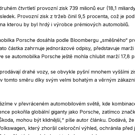
uhém čtvrtletí provozní zisk 739 milionů eur (18,1 miliardy
ýsledek. Provozní zisk z tržeb činil 9,5 procenta, což je p
na kterou by byl hrdý i výrobce prémiových automobilů.
obilka Porsche dosáhla podle Bloombergu „směšného“ pr
 tato částka zahrnuje jednorázové odpisy, představuje marži
ve se automobilka Porsche ještě mohla chlubit marží 17,8 p
 prodávají drahé vozy, se obvykle pyšní mnohem vyššími z
je v tomto směru díky svým velmi bohatým a věrným zákazn
ázíme v převráceném automobilovém světě, kde kombinace
rence pokořila globální giganty jako Porsche, zatímco značk
Škoda, mohou být klidnější,“ píše autor článku. Dodává, že
olkswagen, který zhoršil celoroční výhled, ochránila před