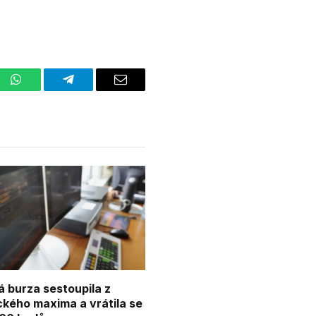
st
WhatsApp
Telegram
Email
á burza sestoupila z
ckého maxima a vrátila se