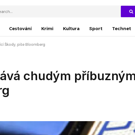
Cestování
Krimi
Kultura
Sport
Technet
cí Škody, píše Bloomberg
tává chudým příbuzným 
rg