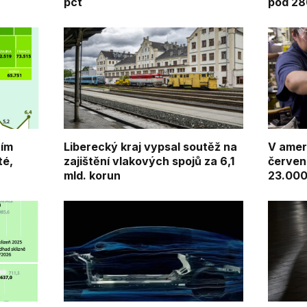
pct
pod 28
ním
Liberecký kraj vypsal soutěž na
V amer
té,
zajištění vlakových spojů za 6,1
červen
mld. korun
23.000