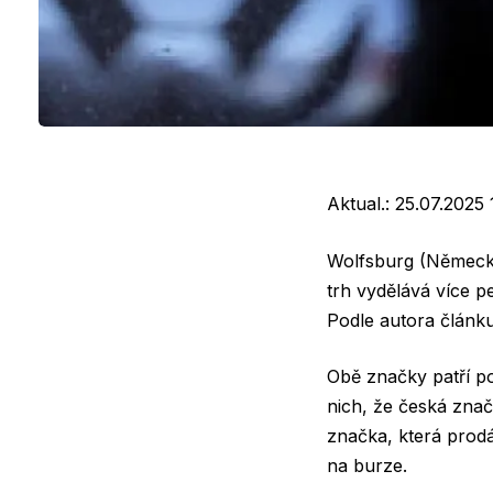
Aktual.:
25.07.2025 
Wolfsburg (Německo
trh vydělává více 
Podle autora článku
Obě značky patří p
nich, že česká zna
značka, která prodá
na burze.