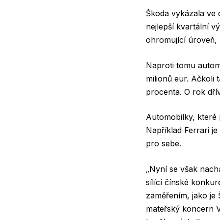
Škoda vykázala ve dr
nejlepší kvartální v
ohromující úroveň, 
Naproti tomu autom
milionů eur. Ačkoli
procenta. O rok dří
Automobilky, které
Například Ferrari 
pro sebe.
„Nyní se však nach
sílící čínské konku
zaměřením, jako je 
mateřský koncern V