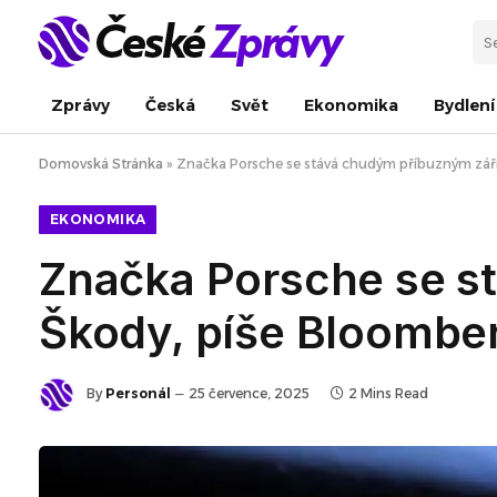
Zprávy
Česká
Svět
Ekonomika
Bydlení
Domovská Stránka
»
Značka Porsche se stává chudým příbuzným září
EKONOMIKA
Značka Porsche se s
Škody, píše Bloombe
By
Personál
25 července, 2025
2 Mins Read