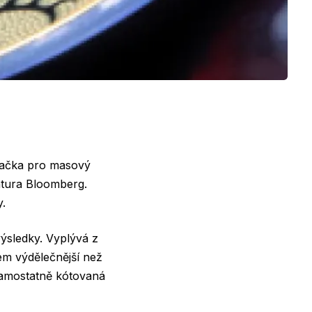
načka pro masový
ntura Bloomberg.
y.
ýsledky. Vyplývá z
m výdělečnější než
 samostatně kótovaná