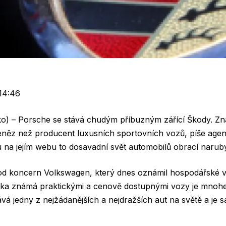
14:46
) – Porsche se stává chudým příbuzným zářící Škody. Z
peněz než producent luxusních sportovních vozů, píše age
 na jejím webu to dosavadní svět automobilů obrací narub
od koncern Volkswagen, který dnes oznámil hospodářské v
čka známá praktickými a cenově dostupnými vozy je mnohe
vá jedny z nejžádanějších a nejdražších aut na světě a je