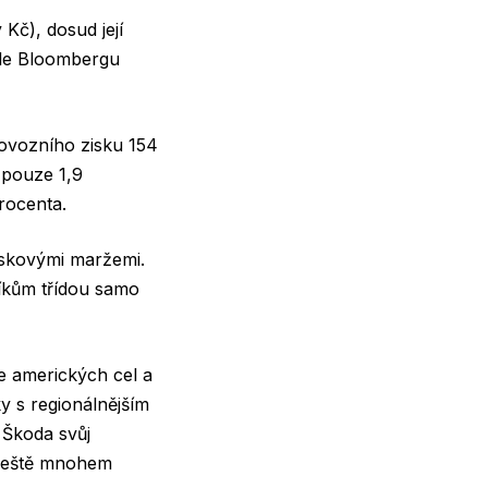
 Kč), dosud její
odle Bloombergu
ovozního zisku 154
 pouze 1,9
rocenta.
iskovými maržemi.
íkům třídou samo
 amerických cel a
y s regionálnějším
 Škoda svůj
 ještě mnohem