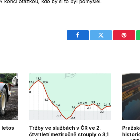
 končí otázkou, kdo by si to byl pomyslel.
Facebook
Twitter
Pintere
 letos
Tržby ve službách v ČR ve 2.
Pražsk
čtvrtletí meziročně stouply o 3,1
histori