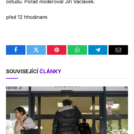
ostudu. Pořad moderoval Jiří Václavek.
před 12
h
hodinami
Facebook
Twitter
Pinterest
WhatsApp
Telegram
Email
SOUVISEJÍCÍ
ČLÁNKY