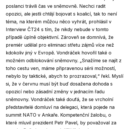
poslanci trávili čas ve sněmovně. Nechci radit
opozici, ale jestli chtějí bojovat s koalicí, tak to není
téma, na kterém můžou něco vyhrát, prohlásil v
Interview ČT24 s tím, že nikdy nebude v tomto
případě úplně objektivní. Zároveň se domnívá, že
premiér udělal pro eliminaci střetu zájmů více než
kdokoliv jiný v Evropě. Vondráček hovořil také o
možném odblokování sněmovny. „Snažíme se najít z
toho cestu ven, máme připravenou sérii možností,
nebylo by taktické, abych to prozrazoval,“ řekl. Myslí
si, že v červnu musí být buď dosažena dohoda s
opozicí nebo zásadní změny v jednacím řadu
sněmovny. Vondráček také doufá, že se vrcholní
představitelé domluví na delegaci, která pojede na
summit NATO v Ankaře. Kompetenční žalobu, o
které mluvil prezident Petr Pavel, by považoval za