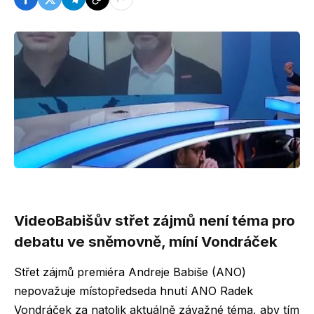
Video
Babišův střet zájmů není téma pro
debatu ve sněmovně, míní Vondráček
Střet zájmů premiéra Andreje Babiše (ANO)
nepovažuje místopředseda hnutí ANO Radek
Vondráček za natolik aktuálně závažné téma, aby tím