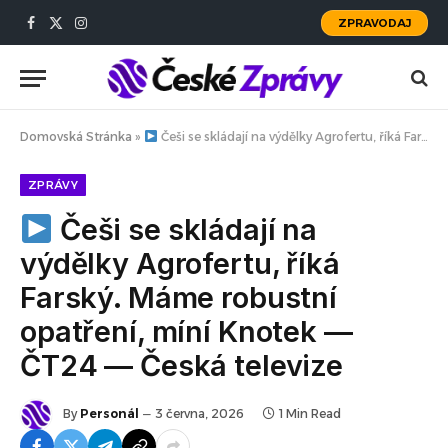
ZPRAVODAJ
Facebook
X
Instagram
(Twitter)
Domovská Stránka
»
Češi se skládají na výdělky Agrofertu, říká Farský. Máme robustní opatření, míní Knotek — ČT24 — Česká televize
ZPRÁVY
Češi se skládají na
výdělky Agrofertu, říká
Farský. Máme robustní
opatření, míní Knotek —
ČT24 — Česká televize
By
Personál
3 června, 2026
1 Min Read