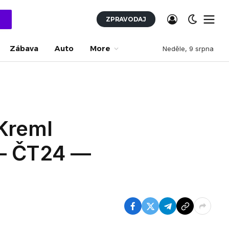
ZPRAVODAJ
Zábava
Auto
More
Neděle, 9 srpna
Kreml
a — ČT24 —