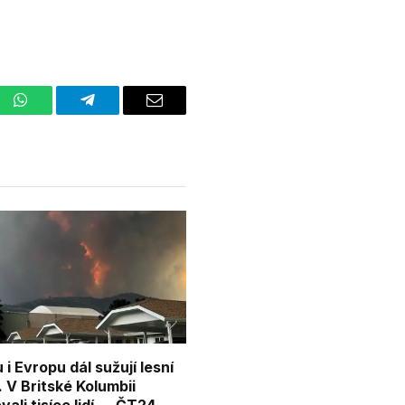
st
WhatsApp
Telegram
Email
i Evropu dál sužují lesní
 V Britské Kolumbii