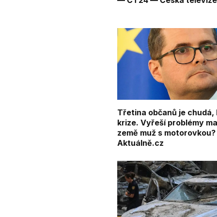
— ČT24 — Česká televiz
Třetina občanů je chudá, 
krize. Vyřeší problémy ma
země muž s motorovkou?
Aktuálně.cz