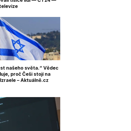
ali tisíce lidí — ČT24 —
televize
st našeho světa.“ Vědec
uje, proč Češi stojí na
Izraele – Aktuálně.cz