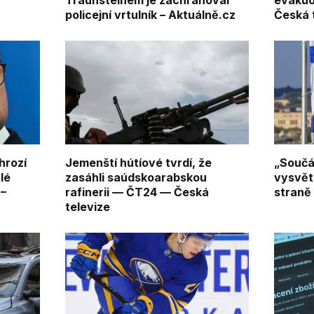
e
Traunsteinem je zachraňoval
evakuov
policejní vrtulník – Aktuálně.cz
Česká 
hrozí
Jemenští hútíové tvrdí, že
„Součá
lé
zasáhli saúdskoarabskou
vysvětl
 –
rafinerii — ČT24 — Česká
straně 
televize