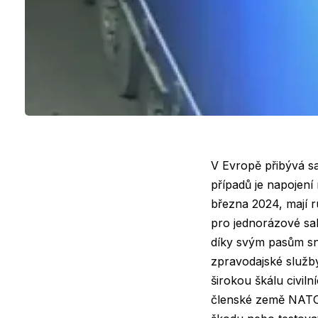
V Evropě přibývá s
případů je napojení
března 2024, mají r
pro jednorázové sabo
díky svým pasům sn
zpravodajské služby
širokou škálu civil
členské země NATO,