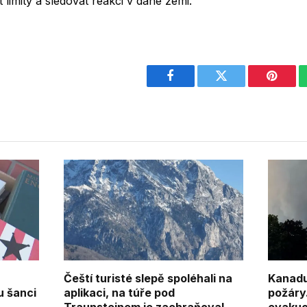
 limity a sledovat reakci v dané zemi.
Facebook
Twitter
Pintere
Čeští turisté slepě spoléhali na
Kanadu 
 šanci
aplikaci, na túře pod
požáry.