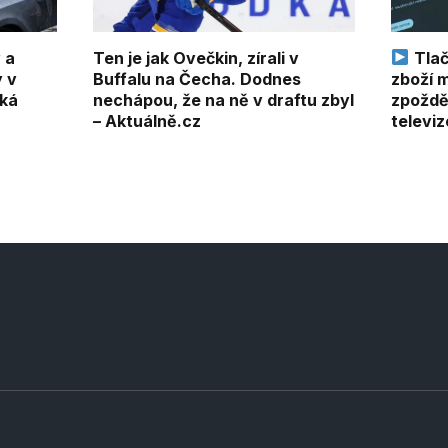
 a
Ten je jak Ovečkin, zírali v
Tlač
y v
Buffalu na Čecha. Dodnes
zboží m
ká
nechápou, že na ně v draftu zbyl
zpoždě
– Aktuálně.cz
televiz