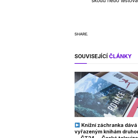
škodu nebo testovat
SHARE.
SOUVISEJÍCÍ
ČLÁNKY
Knižní záchranka dává
vyřazeným knihám druhou