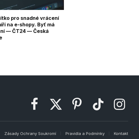
ítko pro snadné vrácení
íří na e-shopy. Byť má
ní — ČT24 — Česká
e
Facebook
X
Pinterest
TikTok
Instagram
(Twitter)
Zásady Ochrany Soukromí
Pravidla a Podmínky
Kontakt