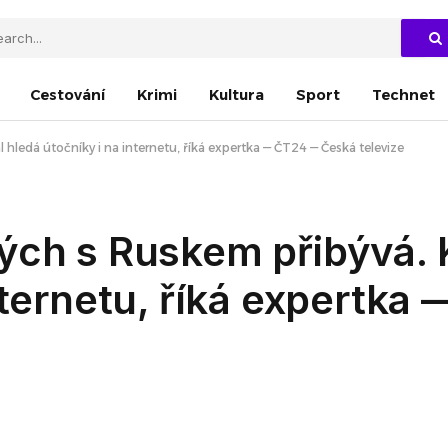
Cestování
Krimi
Kultura
Sport
Technet
hledá útočníky i na internetu, říká expertka — ČT24 — Česká televize
ých s Ruskem přibývá. 
nternetu, říká expertk