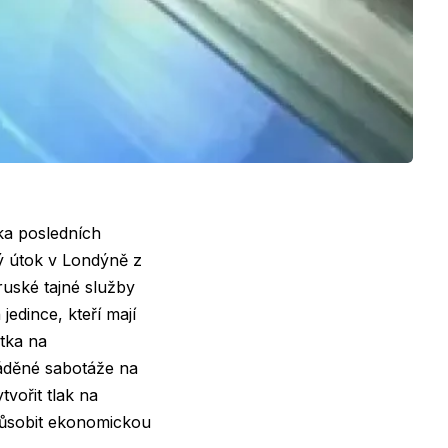
ka posledních
ký útok v Londýně z
ruské tajné služby
jedince, kteří mají
tka na
váděné sabotáže na
vořit tlak na
působit ekonomickou