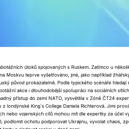
abotážních útoků spojovaných s Ruskem. Zatímco u několi
 na Moskvu teprve vyšetřováno, jiné, jako například žhářs
uský původ prokazatelně. Podle typického scénáře hledají 
tážní akce i dlouhodobější spolupráci na sociálních sítích 
adný přístup do zemí NATO, vysvětlila v Zóně ČT24 exper
 z londýnské King´s College Daniela Richterová. Jimi pro
ních nebo vojenských cílů mohou mít dle expertky za účel vyt
 podlomit ochotu podporovat Ukrajinu, vyvolat chaos, z