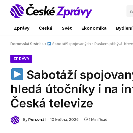
Zprávy
Česká
Svět
Ekonomika
Bydlení
Domovská Stránka
»
Sabotáží spojovaných s Ruskem přibývá. Kreml 
ZPRÁVY
Sabotáží spojovan
hledá útočníky i na i
Česká televize
By
Personál
10 května, 2026
1 Min Read