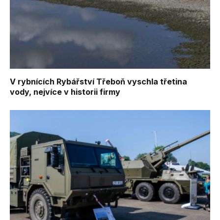
V rybnících Rybářství Třeboň vyschla třetina
vody, nejvíce v historii firmy