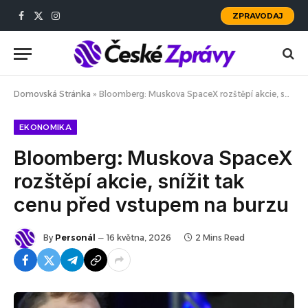
ZPRAVODAJ
Facebook
X
Instagram
(Twitter)
Domovská Stránka
»
Bloomberg: Muskova SpaceX rozštěpí akcie, snížit tak cenu před vstupem na burzu
EKONOMIKA
Bloomberg: Muskova SpaceX
rozštěpí akcie, snížit tak
cenu před vstupem na burzu
By
Personál
16 května, 2026
2 Mins Read