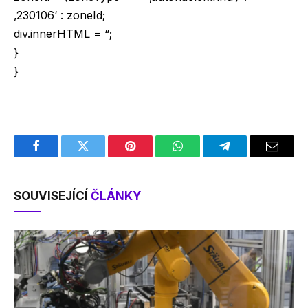
‚230106‘ : zoneId;
div.innerHTML = “;
}
}
Facebook
Twitter
Pinterest
WhatsApp
Telegram
Email
SOUVISEJÍCÍ
ČLÁNKY