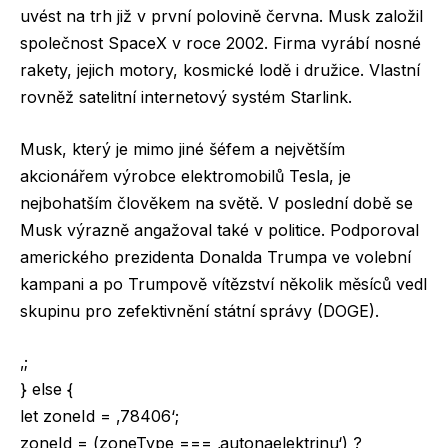
uvést na trh již v první polovině června. Musk založil
společnost SpaceX v roce 2002. Firma vyrábí nosné
rakety, jejich motory, kosmické lodě i družice. Vlastní
rovněž satelitní internetový systém Starlink.
Musk, který je mimo jiné šéfem a největším
akcionářem výrobce elektromobilů Tesla, je
nejbohatším člověkem na světě. V poslední době se
Musk výrazně angažoval také v politice. Podporoval
amerického prezidenta Donalda Trumpa ve volební
kampani a po Trumpově vítězství několik měsíců vedl
skupinu pro zefektivnění státní správy (DOGE).
‚;
} else {
let zoneId = ‚78406‘;
zoneId = (zoneType === ‚autonaelektrinu‘) ?