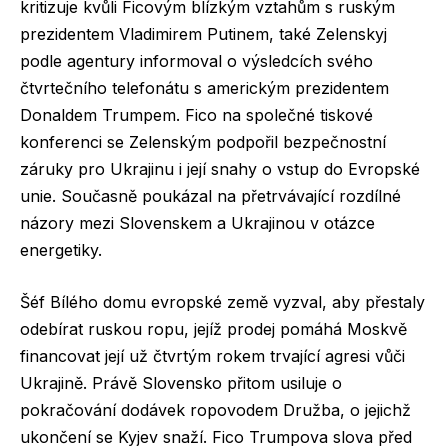
kritizuje kvůli Ficovým blízkým vztahům s ruským
prezidentem Vladimirem Putinem, také Zelenskyj
podle agentury informoval o výsledcích svého
čtvrtečního telefonátu s americkým prezidentem
Donaldem Trumpem. Fico na společné tiskové
konferenci se Zelenským podpořil bezpečnostní
záruky pro Ukrajinu i její snahy o vstup do Evropské
unie. Současně poukázal na přetrvávající rozdílné
názory mezi Slovenskem a Ukrajinou v otázce
energetiky.
Šéf Bílého domu evropské země vyzval, aby přestaly
odebírat ruskou ropu, jejíž prodej pomáhá Moskvě
financovat její už čtvrtým rokem trvající agresi vůči
Ukrajině. Právě Slovensko přitom usiluje o
pokračování dodávek ropovodem Družba, o jejichž
ukončení se Kyjev snaží. Fico Trumpova slova před