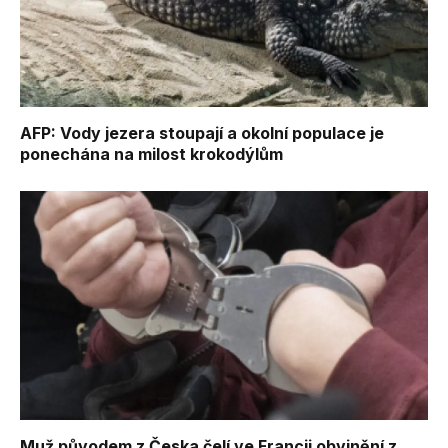
AFP: Vody jezera stoupají a okolní populace je
ponechána na milost krokodýlům
Muž původem z Česka čelí ve Francii obvinění z