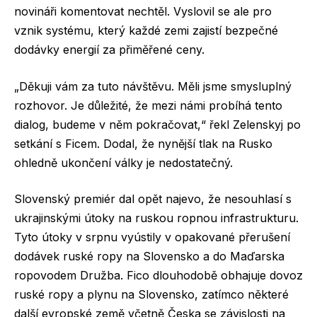
novináři komentovat nechtěl. Vyslovil se ale pro
vznik systému, který každé zemi zajistí bezpečné
dodávky energií za přiměřené ceny.
„Děkuji vám za tuto návštěvu. Měli jsme smysluplný
rozhovor. Je důležité, že mezi námi probíhá tento
dialog, budeme v něm pokračovat,“ řekl Zelenskyj po
setkání s Ficem. Dodal, že nynější tlak na Rusko
ohledně ukončení války je nedostatečný.
Slovenský premiér dal opět najevo, že nesouhlasí s
ukrajinskými útoky na ruskou ropnou infrastrukturu.
Tyto útoky v srpnu vyústily v opakované přerušení
dodávek ruské ropy na Slovensko a do Maďarska
ropovodem Družba. Fico dlouhodobě obhajuje dovoz
ruské ropy a plynu na Slovensko, zatímco některé
další evropské země včetně Česka se závislosti na