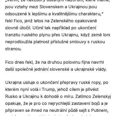
jsou vztahy mezi Slovenskem a Ukrajinou jsou
odsouzené k lepšímu a kvalitnějšímu charakteru,“
řekl Fico, jenž letos na Zelenského opakovaně
slovně útočil. Učinil tak například po ukončení
tranzitu ruského plynu přes Ukrajinu, když země loni
neprodloužila platnost příslušné smlouvy s ruskou
stranou.
Fico dnes řekl, že na druhou polovinu října navrhl
další společné jednání slovenské a ukrajinské vlády.
Ukrajina usiluje o ukončení přepravy ruské ropy, po
kterém nyní volá i Trump, jehož cílem je přivést
Rusko a Ukrajinu k dohodě o míru. Zatímco Zelenskyj
opakuje, že je pro co nejrychlejší zastavení bojů a je
připraven se ihned na neutrální půdě sejít s Putinem,