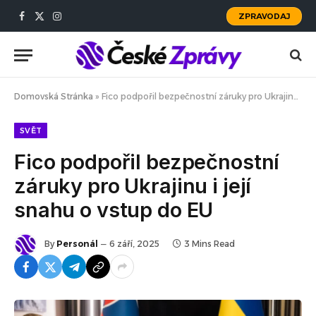
ZPRAVODAJ
Facebook
X
Instagram
(Twitter)
Domovská Stránka
»
Fico podpořil bezpečnostní záruky pro Ukrajinu i její snahu o vstup do EU
SVĚT
Fico podpořil bezpečnostní
záruky pro Ukrajinu i její
snahu o vstup do EU
By
Personál
6 září, 2025
3 Mins Read