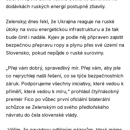
dodávkách ruských energií postupně zbavily.
Zelenskyj dnes řekl, že Ukrajina reaguje na ruské
útoky na svou energetickou infrastrukturu a že tak
bude činit i nadále. Kyjev je podle něj připraven zajistit
bezpečnou přepravu ropy a plynu přes své území na
Slovensko, pokud nepůjde o ruské suroviny.
„Přeji vám dobrý, spravedlivý mír. Přeji vám, aby jste
co nejrychleji našli řešení, co se týče bezpečnostních
záruk. Podporujeme všechny iniciativy, které vedou k
příměří, které vedou k míru,“ prohlásil čtyřnásobný
premiér Fico po vůbec první oficiální bilaterální
schůzce se Zelenským od svého předloňského
návratu do čela slovenské vlády.
„Věřím, že navzdory odlišným názorům, které máme,