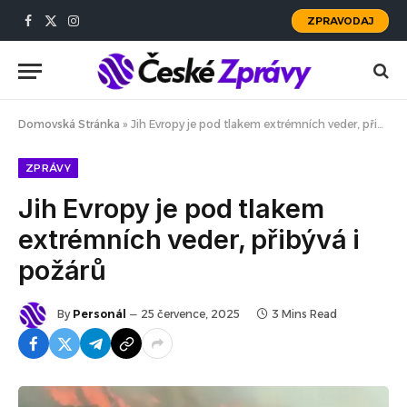
ZPRAVODAJ
Facebook
X
Instagram
(Twitter)
Domovská Stránka
»
Jih Evropy je pod tlakem extrémních veder, přibývá i požárů
ZPRÁVY
Jih Evropy je pod tlakem
extrémních veder, přibývá i
požárů
By
Personál
25 července, 2025
3 Mins Read