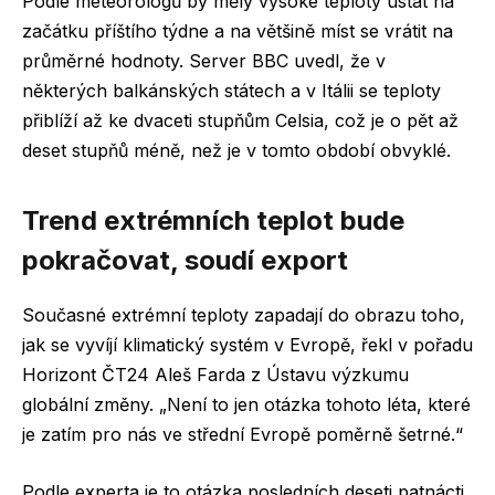
Podle meteorologů by měly vysoké teploty ustat na
začátku příštího týdne a na většině míst se vrátit na
průměrné hodnoty. Server BBC uvedl, že v
některých balkánských státech a v Itálii se teploty
přiblíží až ke dvaceti stupňům Celsia, což je o pět až
deset stupňů méně, než je v tomto období obvyklé.
Trend extrémních teplot bude
pokračovat, soudí export
Současné extrémní teploty zapadají do obrazu toho,
jak se vyvíjí klimatický systém v Evropě, řekl v pořadu
Horizont ČT24 Aleš Farda z Ústavu výzkumu
globální změny. „Není to jen otázka tohoto léta, které
je zatím pro nás ve střední Evropě poměrně šetrné.“
Podle experta je to otázka posledních deseti patnácti