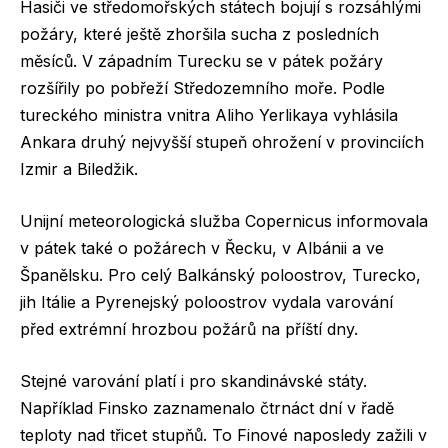
Hasiči ve středomořských státech bojují s rozsáhlými
požáry, které ještě zhoršila sucha z posledních
měsíců. V západním Turecku se v pátek požáry
rozšířily po pobřeží Středozemního moře. Podle
tureckého ministra vnitra Aliho Yerlikaya vyhlásila
Ankara druhý nejvyšší stupeň ohrožení v provinciích
Izmir a Biledžik.
Unijní meteorologická služba Copernicus informovala
v pátek také o požárech v Řecku, v Albánii a ve
Španělsku. Pro celý Balkánský poloostrov, Turecko,
jih Itálie a Pyrenejský poloostrov vydala varování
před extrémní hrozbou požárů na příští dny.
Stejné varování platí i pro skandinávské státy.
Například Finsko zaznamenalo čtrnáct dní v řadě
teploty nad třicet stupňů. To Finové naposledy zažili v