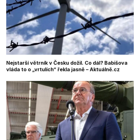
Nejstarší větrník v Česku dožil. Co dál? Babišova
vláda to o „vrtulích“ řekla jasně – Aktuálně.cz