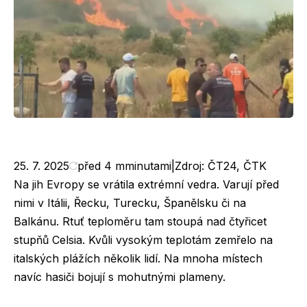
25. 7. 2025
před 4
m
minutami
|
Zdroj:
ČT24
,
ČTK
Na jih Evropy se vrátila extrémní vedra. Varují před
nimi v Itálii, Řecku, Turecku, Španělsku či na
Balkánu. Rtuť teploměru tam stoupá nad čtyřicet
stupňů Celsia. Kvůli vysokým teplotám zemřelo na
italských plážích několik lidí. Na mnoha místech
navíc hasiči bojují s mohutnými plameny.