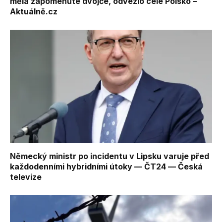
měla zapomenuté dvojče, odvezlo celé Polsko –
Aktuálně.cz
Německý ministr po incidentu v Lipsku varuje před
každodenními hybridními útoky — ČT24 — Česká
televize