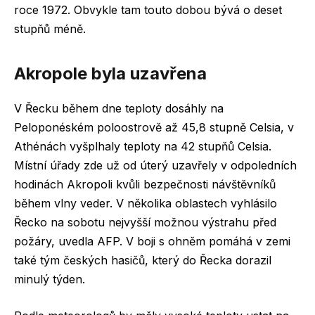
roce 1972. Obvykle tam touto dobou bývá o deset
stupňů méně.
Akropole byla uzavřena
V Řecku během dne teploty dosáhly na
Peloponéském poloostrově až 45,8 stupně Celsia, v
Athénách vyšplhaly teploty na 42 stupňů Celsia.
Místní úřady zde už od úterý uzavřely v odpoledních
hodinách Akropoli kvůli bezpečnosti návštěvníků
během vlny veder. V několika oblastech vyhlásilo
Řecko na sobotu nejvyšší možnou výstrahu před
požáry, uvedla AFP. V boji s ohněm pomáhá v zemi
také tým českých hasičů, který do Řecka dorazil
minulý týden.