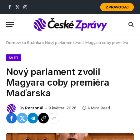
ZPRAVODAJ
Facebook
X
Instagram
(Twitter)
Domovská Stránka
»
Nový parlament zvolil Magyara coby premiéra Maďarska
SVĚT
Nový parlament zvolil
Magyara coby premiéra
Maďarska
By
Personál
9 května, 2026
4 Mins Read