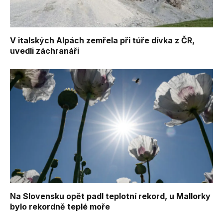
V italských Alpách zemřela při túře dívka z ČR,
uvedli záchranáři
Na Slovensku opět padl teplotní rekord, u Mallorky
bylo rekordně teplé moře