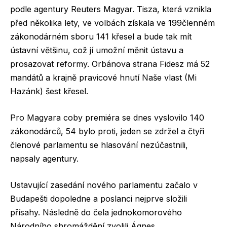
podle agentury Reuters Magyar. Tisza, která vznikla
před několika lety, ve volbách získala ve 199členném
zákonodárném sboru 141 křesel a bude tak mít
ústavní většinu, což jí umožní měnit ústavu a
prosazovat reformy. Orbánova strana Fidesz má 52
mandátů a krajně pravicové hnutí Naše vlast (Mi
Hazánk) šest křesel.
Pro Magyara coby premiéra se dnes vyslovilo 140
zákonodárců, 54 bylo proti, jeden se zdržel a čtyři
členové parlamentu se hlasování nezúčastnili,
napsaly agentury.
Ustavující zasedání nového parlamentu začalo v
Budapešti dopoledne a poslanci nejprve složili
přísahy. Následně do čela jednokomorového
Národního shromáždění zvolili Ágnes