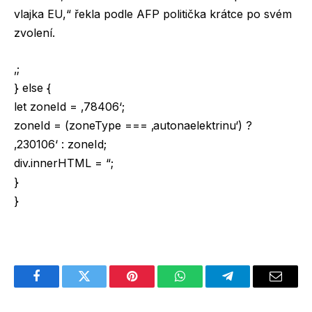
vlajka EU,“ řekla podle AFP politička krátce po svém
zvolení.
‚;
} else {
let zoneId = ‚78406‘;
zoneId = (zoneType === ‚autonaelektrinu‘) ?
‚230106‘ : zoneId;
div.innerHTML = “;
}
}
Facebook
Twitter
Pinterest
WhatsApp
Telegram
Email