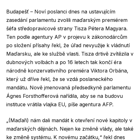
Budapešť – Noví poslanci dnes na ustavujícím
zasedání parlamentu zvolili maďarským premiérem
šéfa středopravicové strany Tisza Pétera Magyara.
Ten podle agentury AP v projevu k zákonodárcům
po složení přísahy řekl, že úřad nevyužije k vládnutí
Maďarsku, ale ke službě vlasti. Tisza drtivě zvítězila v
dubnových volbách a po 16 letech tak končí éra
národně konzervativního premiéra Viktora Orbána,
který už dříve řekl, že se vzdá poslaneckého
mandátu. Nově jmenovaná předsedkyně parlamentu
Ágnes Forsthofferová nařídila, aby se na budovu
instituce vrátila vlajka EU, píše agentura AFP.
„(Maďaři) nám dali mandát k otevření nové kapitoly v
maďarských dějinách. Nejen ke změně vlády, ale také
ke změně systému. K novému začátku,“ řekl dnes