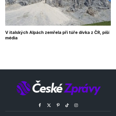
V italských Alpách zemřela při túře dívka z ČR, píší
média
Facebook
X
Pinterest
TikTok
Instagram
(Twitter)