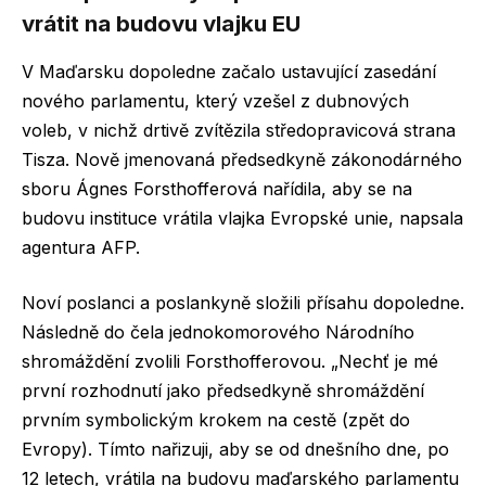
vrátit na budovu vlajku EU
V Maďarsku dopoledne začalo ustavující zasedání
nového parlamentu, který vzešel z dubnových
voleb, v nichž drtivě zvítězila středopravicová strana
Tisza. Nově jmenovaná předsedkyně zákonodárného
sboru Ágnes Forsthofferová nařídila, aby se na
budovu instituce vrátila vlajka Evropské unie, napsala
agentura AFP.
Noví poslanci a poslankyně složili přísahu dopoledne.
Následně do čela jednokomorového Národního
shromáždění zvolili Forsthofferovou. „Nechť je mé
první rozhodnutí jako předsedkyně shromáždění
prvním symbolickým krokem na cestě (zpět do
Evropy). Tímto nařizuji, aby se od dnešního dne, po
12 letech, vrátila na budovu maďarského parlamentu