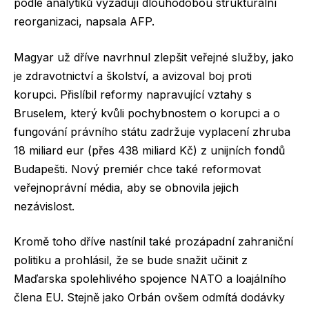
podle analytiků vyžadují dlouhodobou strukturální
reorganizaci, napsala AFP.
Magyar už dříve navrhnul zlepšit veřejné služby, jako
je zdravotnictví a školství, a avizoval boj proti
korupci. Přislíbil reformy napravující vztahy s
Bruselem, který kvůli pochybnostem o korupci a o
fungování právního státu zadržuje vyplacení zhruba
18 miliard eur (přes 438 miliard Kč) z unijních fondů
Budapešti. Nový premiér chce také reformovat
veřejnoprávní média, aby se obnovila jejich
nezávislost.
Kromě toho dříve nastínil také prozápadní zahraniční
politiku a prohlásil, že se bude snažit učinit z
Maďarska spolehlivého spojence NATO a loajálního
člena EU. Stejně jako Orbán ovšem odmítá dodávky