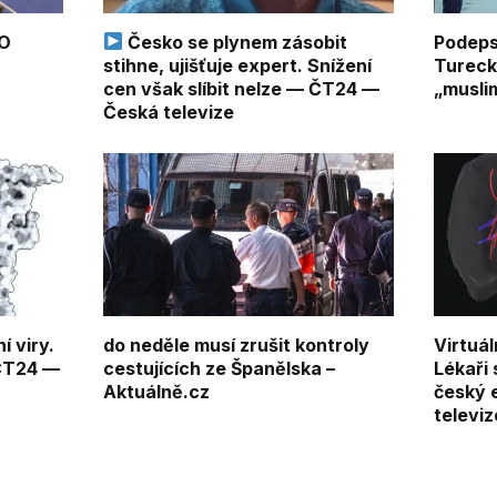
TO
Česko se plynem zásobit
Podeps
stihne, ujišťuje expert. Snížení
Tureck
cen však slíbit nelze — ČT24 —
„musli
Česká televize
í viry.
do neděle musí zrušit kontroly
Virtuál
 ČT24 —
cestujících ze Španělska –
Lékaři 
Aktuálně.cz
český 
televiz