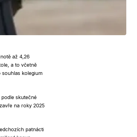
dnotě až 4,26
ole, a to včetně
o souhlas kolegium
 podle skutečné
zavře na roky 2025
edchozích patnácti