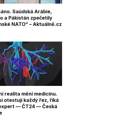
áno. Saúdská Arábie,
o a Pákistán zpečetily
mské NATO“ – Aktuálně.cz
ní realita mění medicínu.
si otestují každý řez, říká
expert — ČT24 — Česká
e