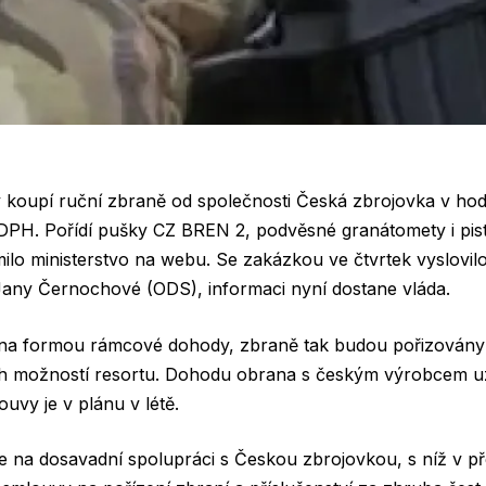
y koupí ruční zbraně od společnosti Česká zbrojovka v ho
DPH. Pořídí pušky CZ BREN 2, podvěsné granátomety i pist
milo ministerstvo na webu. Se zakázkou ve čtvrtek vyslovil
Jany Černochové (ODS), informaci nyní dostane vláda.
na formou rámcové dohody, zbraně tak budou pořizovány
ch možností resortu. Dohodu obrana s českým výrobcem u
uvy je v plánu v létě.
e na dosavadní spolupráci s Českou zbrojovkou, s níž v př