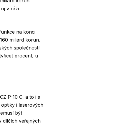
miliard korun.
oj v ráži
 funkce na konci
160 miliard korun.
eských společností
yřicet procent, u
Z P-10 C, a to i s
optiky i laserových
Nemusí být
 dílčích veřejných