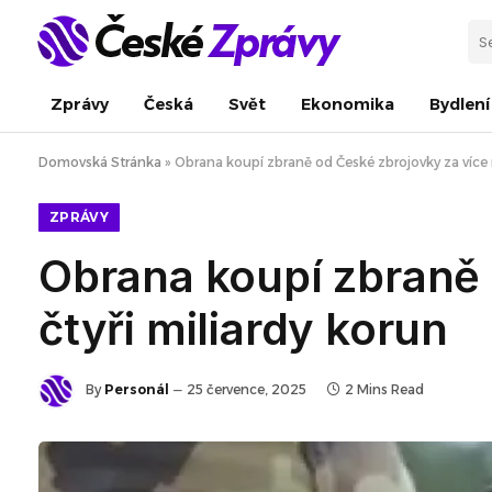
Zprávy
Česká
Svět
Ekonomika
Bydlení
Domovská Stránka
»
Obrana koupí zbraně od České zbrojovky za více n
ZPRÁVY
Obrana koupí zbraně 
čtyři miliardy korun
By
Personál
25 července, 2025
2 Mins Read