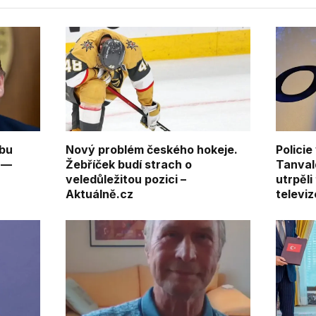
vbu
Nový problém českého hokeje.
Policie
 —
Žebříček budí strach o
Tanval
veledůležitou pozici –
utrpěli
Aktuálně.cz
televiz