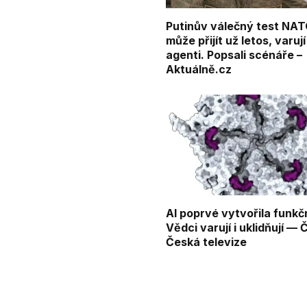
Putinův válečný test NA
může přijít už letos, varují
agenti. Popsali scénáře –
Aktuálně.cz
AI poprvé vytvořila funkčn
Vědci varují i uklidňují —
Česká televize