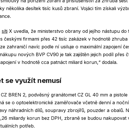
 smlouvy na pořízení zbraní a příslušenství za zhruba šest 
 několika desítek tisíc kusů zbraní. Vojáci tím získali výzbr
iance.
a
síti
X uvedla, že ministerstvo obrany od jejího nástupu do
s českými firmami přes 42 tisíc zakázek v hodnotě zhruba 
 zahraničí navíc podle ní usiluje o maximální zapojení č
ákupu nových BVP CV90 je tak zajištěn jejich podíl přes čt
zapojení v hodnotě cca patnáct miliard korun,“ dodala.
t se využít nemusí
y CZ BREN 2, podvěsný granátomet CZ GL 40 mm a pistole C
ná se o optoelektronické zaměřovače včetně denní a noční 
vy náhradních dílů, soupravy zbrojířů, pouzder a obalů. 
,26 miliardy korun bez DPH, zbraně se budou nakupovat v
tuálních potřeb.