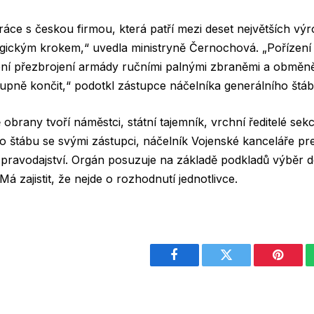
ráce s českou firmou, která patří mezi deset největších vý
logickým krokem,“ uvedla ministryně Černochová. „Pořízení
í přezbrojení armády ručními palnými zbraněmi a obměně 
upně končit,“ podotkl zástupce náčelníka generálního štáb
obrany tvoří náměstci, státní tajemník, vrchní ředitelé sekcí 
o štábu se svými zástupci, náčelník Vojenské kanceláře pre
zpravodajství. Orgán posuzuje na základě podkladů výběr 
 zajistit, že nejde o rozhodnutí jednotlivce.
Facebook
Twitter
Pintere