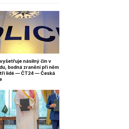
 vyšetřuje násilný čin v
du, bodná zranění při něm
 tři lidé — ČT24 — Česká
e