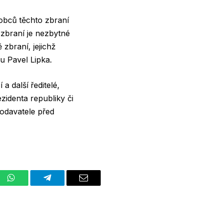
robců těchto zbraní
 zbraní je nezbytné
zbraní, jejichž
u Pavel Lipka.
a další ředitelé,
zidenta republiky či
dodavatele před
st
WhatsApp
Telegram
Email