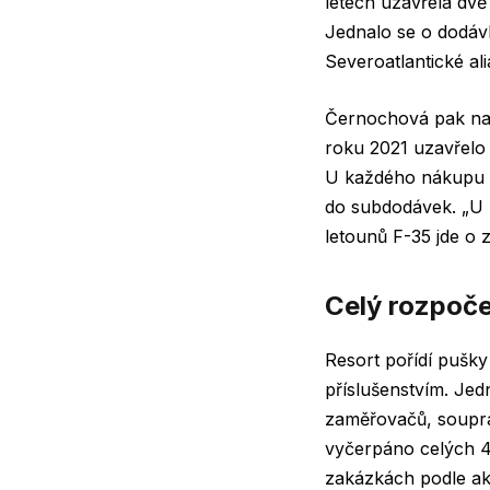
letech uzavřela dvě
Jednalo se o dodávky
Severoatlantické al
Černochová pak n
roku 2021 uzavřelo 
U každého nákupu ze
do subdodávek. „U n
letounů F-35 jde o 
Celý rozpoče
Resort pořídí pušk
příslušenstvím. Jed
zaměřovačů, soupra
vyčerpáno celých 4
zakázkách podle ak