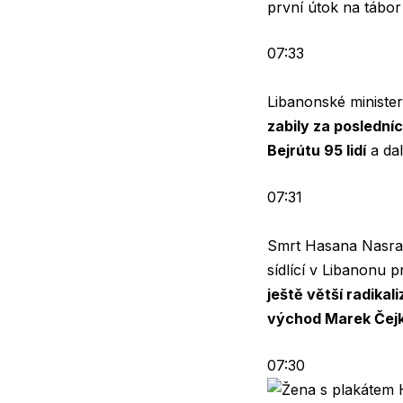
první útok na tábor 
07:33
Libanonské minister
zabily za poslední
Bejrútu 95 lidí
a dal
07:31
Smrt Hasana Nasrallá
sídlící v Libanonu p
ještě větší radikal
východ Marek Čej
07:30