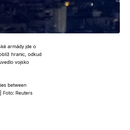
lské armády jde o
oblíž hranic, odkud
 uvedlo vojsko
ities between
| Foto: Reuters