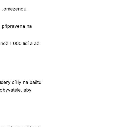
ly „omezenou,
e připravena na
než 1 000 lidí a až
dery cílily na baštu
 obyvatele, aby