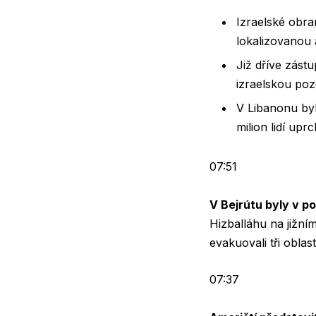
Izraelské obra
lokalizovanou 
Již dříve zást
izraelskou poz
V Libanonu bylo
milion lidí up
07:51
V Bejrútu byly v p
Hizballáhu na jižní
evakuovali tři oblast
07:37