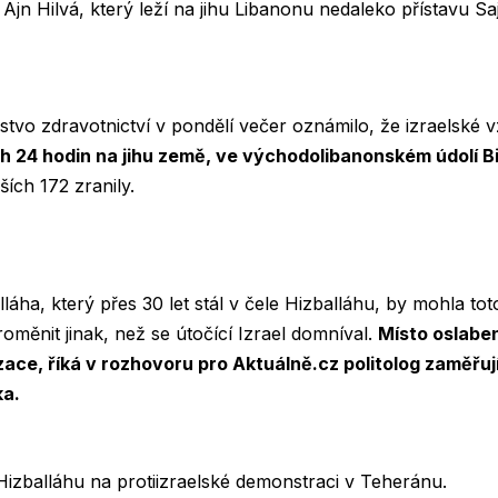
Ajn Hilvá, který leží na jihu Libanonu nedaleko přístavu Sa
stvo zdravotnictví v pondělí večer oznámilo, že izraelské
ch 24 hodin na jihu země, ve východolibanonském údolí 
ších 172 zranily.
ha, který přes 30 let stál v čele Hizballáhu, by mohla toto
roměnit jinak, než se útočící Izrael domníval.
Místo oslaben
izace, říká v rozhovoru pro Aktuálně.cz politolog zaměřují
ka.