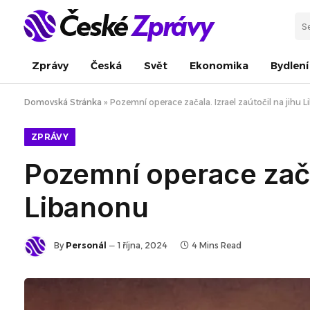
Zprávy
Česká
Svět
Ekonomika
Bydlení
Domovská Stránka
»
Pozemní operace začala. Izrael zaútočil na jihu 
ZPRÁVY
Pozemní operace začal
Libanonu
By
Personál
1 října, 2024
4 Mins Read