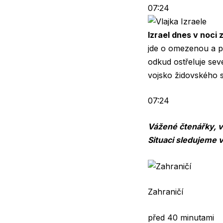
07:24
Izrael dnes v noci 
jde o omezenou a př
odkud ostřeluje seve
vojsko židovského s
07:24
Vážené čtenářky, vá
Situaci sledujeme v
Zahraničí
před 40 minutami