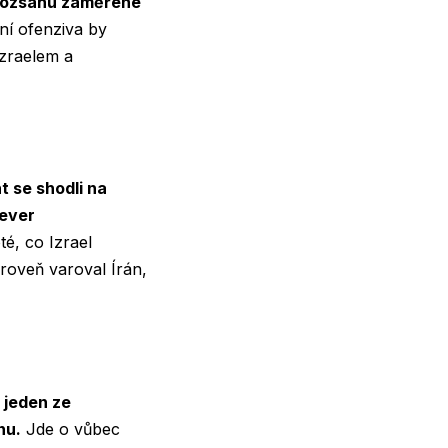
o rozsahu zaměřené
í ofenziva by
Izraelem a
t se shodli na
sever
é, co Izrael
roveň varoval Írán,
l jeden ze
nu.
Jde o vůbec