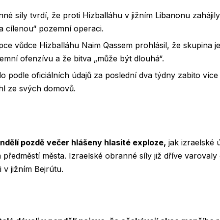
nné síly tvrdí, že proti Hizballáhu v jižním Libanonu zaháji
a cílenou“ pozemní operaci.
upce vůdce Hizballáhu Naim Qassem prohlásil, že skupina j
emní ofenzívu a že bitva „může být dlouhá“.
 podle oficiálních údajů za poslední dva týdny zabito více 
rchl ze svých domovů.
ondělí pozdě večer hlášeny hlasité exploze,
jak izraelské ú
m předměstí města. Izraelské obranné síly již dříve varovaly
i v jižním Bejrútu.