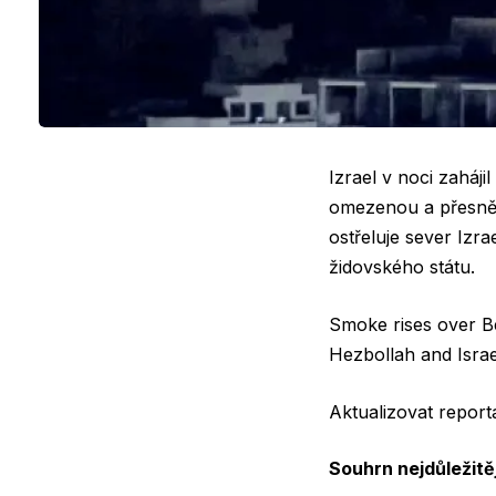
Izrael v noci zaháj
omezenou a přesně z
ostřeluje sever Izra
židovského státu.
Smoke rises over Be
Hezbollah and Israe
Aktualizovat report
Souhrn nejdůležitěj