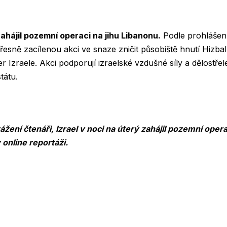
zahájil pozemní operaci na jihu Libanonu.
Podle prohlášení
esně zacílenou akci ve snaze zničit působiště hnutí Hizbal
r Izraele. Akci podporují izraelské vzdušné síly a dělostře
tátu.
žení čtenáři, Izrael v noci na úterý zahájil pozemní opera
 online reportáži.