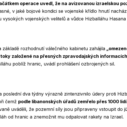
 začátkem operace uvedl, že na avizovanou izraelskou p
sné, v jaké bojové kondici se vojenské křídlo hnutí nachází
u vysokých vojenských velitelů a vůdce Hizballáhu Hasana
 základě rozhodnutí válečného kabinetu zahájila
„omezené
útoky založené na přesných zpravodajských informacíc
lláhu poblíž hranic, uvádí prohlášení ozbrojených sil.
za poslední dva týdny výrazně zintenzivnilo údery proti Hi
při čemž
podle libanonských úřadů zemřelo přes 1000 lidí
vaně uváděli, že pozemní síly jsou připraveny vstoupit do j
alláh od hranic a znemožnit mu odpalovat rakety na Izrael.