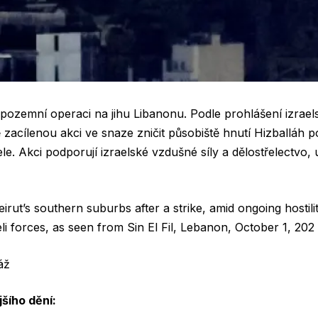
il pozemní operaci na jihu Libanonu. Podle prohlášení izrae
acílenou akci ve snaze zničit působiště hnutí Hizballáh p
ele. Akci podporují izraelské vzdušné síly a dělostřelectvo,
irut’s southern suburbs after a strike, amid ongoing hostil
li forces, as seen from Sin El Fil, Lebanon, October 1, 202 
áž
šího dění: