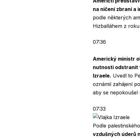
Američtí představi
na ničení zbraní a 
podle některých am
Hizballáhem z roku 2
07:36
Americký ministr o
nutnosti odstranit
Izraele.
Uvedl to Pe
oznámil zahájení po
aby se nepokoušel r
07:33
Podle palestinskéh
vzdušných úderů na