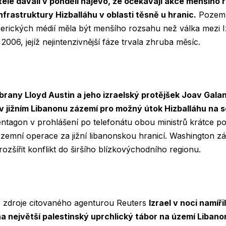
telé dávali v pondělí najevo, že očekávají akce menšíh
infrastruktury Hizballáhu v oblasti těsně u hranic.
Pozemn
erických médií měla být menšího rozsahu než válka mezi 
006, jejíž nejintenzivnější fáze trvala zhruba měsíc.
brany Lloyd Austin a jeho izraelský protějšek Joav Galan
 v jižním Libanonu zázemí pro možný útok Hizballáhu na 
ntagon v prohlášení po telefonátu obou ministrů krátce pot
zemní operace za jižní libanonskou hranicí. Washington zá
ozšířit konflikt do širšího blízkovýchodního regionu.
o zdroje citovaného agenturou Reuters
Izrael v noci namíři
 největší palestinský uprchlický tábor na území Libano