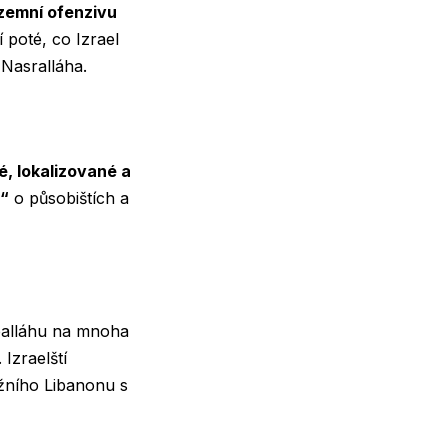
ozemní ofenzivu
 poté, co Izrael
 Nasralláha.
, lokalizované a
h“
o působištích a
zballáhu na mnoha
. Izraelští
ižního Libanonu s