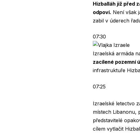
Hizballáh již před
odpoví.
Není však ja
zabil v úderech řad
07:30
Izraelská armáda na
zacílené pozemní 
infrastruktuře Hizba
07:25
Izraelské letectvo 
místech Libanonu, 
představitelé opako
cílem vytlačit Hizb