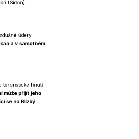
jdá (Sidon).
 vzdušné údery
Bikáa a v samotném
 teroristické hnutí
í může přijít jeho
cí se na Blízký