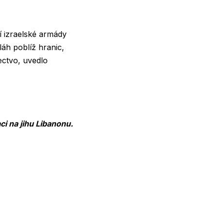
 izraelské armády
láh poblíž hranic,
lectvo, uvedlo
ci na jihu Libanonu.