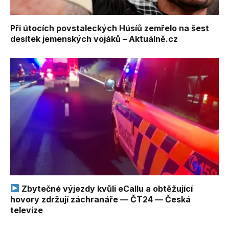
Při útocích povstaleckých Húsíů zemřelo na šest
desítek jemenských vojáků – Aktuálně.cz
Zbytečné výjezdy kvůli eCallu a obtěžující
hovory zdržují záchranáře — ČT24 — Česká
televize