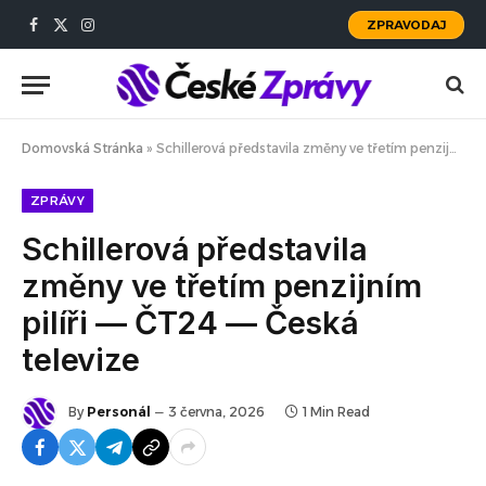
ZPRAVODAJ
Facebook
X
Instagram
(Twitter)
Domovská Stránka
»
Schillerová představila změny ve třetím penzijním pilíři — ČT24 — Česká televize
ZPRÁVY
Schillerová představila
změny ve třetím penzijním
pilíři — ČT24 — Česká
televize
By
Personál
3 června, 2026
1 Min Read