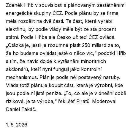
Zdeněk Hřib v souvislosti s plánovaným zestátněním
energetické skupiny ČEZ. Podle plánu by se firma
měla rozdělit na dvě části. Ta část, která vyrábí
elektřinu, by podle vlády měla být ze sta procent
státní. Podle Hřiba ale Česko už teď ČEZ ovládá.
„Otázka je, jestli je rozumné platit 250 miliard za to,
že ho budeme ovládat ještě o něco víc,“ podotkl Hřib
s tím, že navíc dojde k vytěsnění minoritních
akcionářů, kteří nyní fungují jako kontrolní
mechanismus. Plán je podle něj postavený naruby.
Vláda totiž plánuje koupit část, která je výrobní, kde
jsou podle ní jisté peníze. „To, co ale je v dnešní době
rizikové, je ta výroba,“ řekl šéf Pirátů. Moderoval
Daniel Takáč.
1. 6. 2026