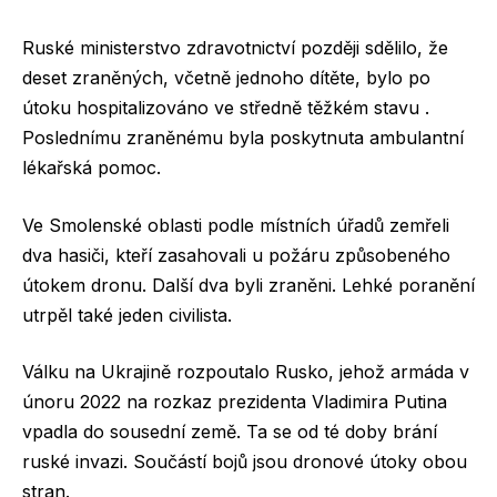
Ruské ministerstvo zdravotnictví později sdělilo, že
deset zraněných, včetně jednoho dítěte, bylo po
útoku hospitalizováno ve středně těžkém stavu .
Poslednímu zraněnému byla poskytnuta ambulantní
lékařská pomoc.
Ve Smolenské oblasti podle místních úřadů zemřeli
dva hasiči, kteří zasahovali u požáru způsobeného
útokem dronu. Další dva byli zraněni. Lehké poranění
utrpěl také jeden civilista.
Válku na Ukrajině rozpoutalo Rusko, jehož armáda v
únoru 2022 na rozkaz prezidenta Vladimira Putina
vpadla do sousední země. Ta se od té doby brání
ruské invazi. Součástí bojů jsou dronové útoky obou
stran.