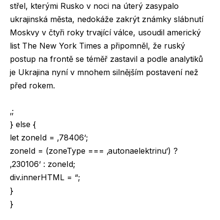
střel, kterými Rusko v noci na úterý zasypalo
ukrajinská města, nedokáže zakrýt známky slábnutí
Moskvy v čtyři roky trvající válce, usoudil americký
list The New York Times a připomněl, že ruský
postup na frontě se téměř zastavil a podle analytiků
je Ukrajina nyní v mnohem silnějším postavení než
před rokem.
‚;
} else {
let zoneId = ‚78406‘;
zoneId = (zoneType === ‚autonaelektrinu‘) ?
‚230106‘ : zoneId;
div.innerHTML = “;
}
}