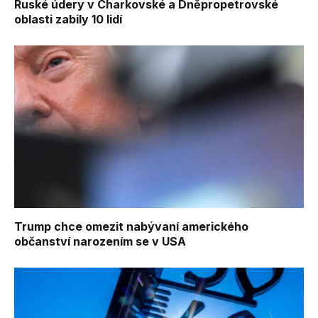
Ruské údery v Charkovské a Dněpropetrovské
oblasti zabily 10 lidí
Trump chce omezit nabývaní amerického
občanství narozením se v USA