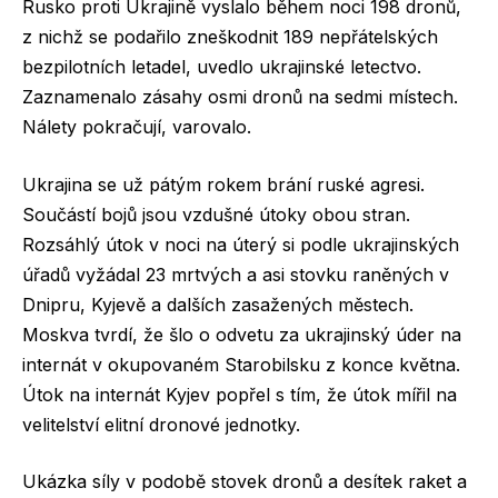
Rusko proti Ukrajině vyslalo během noci 198 dronů,
z nichž se podařilo zneškodnit 189 nepřátelských
bezpilotních letadel, uvedlo ukrajinské letectvo.
Zaznamenalo zásahy osmi dronů na sedmi místech.
Nálety pokračují, varovalo.
Ukrajina se už pátým rokem brání ruské agresi.
Součástí bojů jsou vzdušné útoky obou stran.
Rozsáhlý útok v noci na úterý si podle ukrajinských
úřadů vyžádal 23 mrtvých a asi stovku raněných v
Dnipru, Kyjevě a dalších zasažených městech.
Moskva tvrdí, že šlo o odvetu za ukrajinský úder na
internát v okupovaném Starobilsku z konce května.
Útok na internát Kyjev popřel s tím, že útok mířil na
velitelství elitní dronové jednotky.
Ukázka síly v podobě stovek dronů a desítek raket a