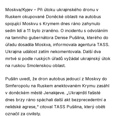
Moskva/Kyjev – Při útoku ukrajinského dronu v
Ruskem okupované Doněcké oblasti na autobus
spojující Moskvu s Krymem dnes ráno zahynulo
sedm lidí a 11 bylo zraněno. O incidentu s odvoláním
na tamního gubernátora Denise Pušilina, kterého do
úřadu dosadila Moskva, informovala agentura TASS.
Ukrajina událost zatím nekomentovala. Další dva
mrtvé si podle ruských úřadů vyžádal ukrajinský útok
na ruskou Smolenskou oblast.
Pušilin uvedl, že dron autobus jedoucí z Moskvy do
Simferopolu na Ruskem anektovaném Krymu zasáhl
v doněckém městě Jenakijeve. „Ukrajinští fašisté
dnes brzy ráno spáchali další akt bezprecedentní a
nelidské agrese,“ citoval TASS Pušilina, který oběti
označil za civilisty.