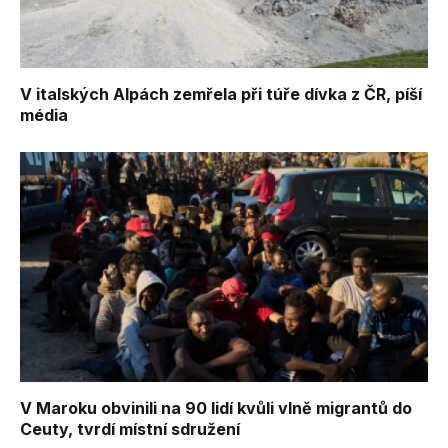
V italských Alpách zemřela při túře dívka z ČR, píší
média
V Maroku obvinili na 90 lidí kvůli vlně migrantů do
Ceuty, tvrdí místní sdružení