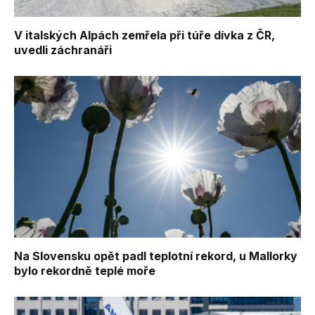
V italských Alpách zemřela při túře dívka z ČR,
uvedli záchranáři
Na Slovensku opět padl teplotní rekord, u Mallorky
bylo rekordně teplé moře