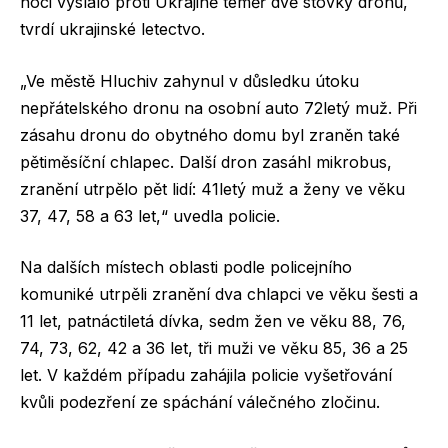
noci vyslalo proti Ukrajině téměř dvě stovky dronů,
tvrdí ukrajinské letectvo.
„Ve městě Hluchiv zahynul v důsledku útoku
nepřátelského dronu na osobní auto 72letý muž. Při
zásahu dronu do obytného domu byl zraněn také
pětiměsíční chlapec. Další dron zasáhl mikrobus,
zranění utrpělo pět lidí: 41letý muž a ženy ve věku
37, 47, 58 a 63 let,“ uvedla policie.
Na dalších místech oblasti podle policejního
komuniké utrpěli zranění dva chlapci ve věku šesti a
11 let, patnáctiletá dívka, sedm žen ve věku 88, 76,
74, 73, 62, 42 a 36 let, tři muži ve věku 85, 36 a 25
let. V každém případu zahájila policie vyšetřování
kvůli podezření ze spáchání válečného zločinu.