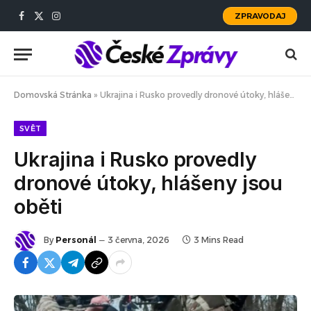
ZPRAVODAJ
Facebook
X
Instagram
(Twitter)
Domovská Stránka
»
Ukrajina i Rusko provedly dronové útoky, hlášeny jsou oběti
SVĚT
Ukrajina i Rusko provedly
dronové útoky, hlášeny jsou
oběti
By
Personál
3 června, 2026
3 Mins Read