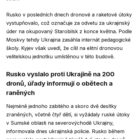
Rusko v posledních dnech dronové a raketové útoky
vystupňovalo, což označuje za odvetu za ukrajinský
úder na okupovaný Starobilsk z konce května. Podle
Moskvy tehdy Ukrajina zasáhla internát pedagogické
školy. Kyjev však uvedl, že cílil na elitní dronovou
velitelskou jednotku umístěnou v této budově.
Rusko vyslalo proti Ukrajině na 200
dronů, úřady informují o obětech a
raněných
Nejméně jednoho zabitého a skoro dvě desítky
zraněných, včetně čtyř dětí, si vyžádaly ruské útoky
v Sumské oblasti na severovýchodě Ukrajiny,
informovala dnes ukrajinská policie. Rusko během