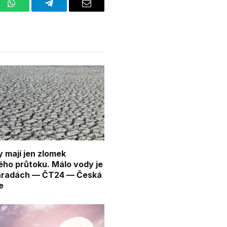
st
WhatsApp
Telegram
Email
 mají jen zlomek
ého průtoku. Málo vody je
ehradách — ČT24 — Česká
e