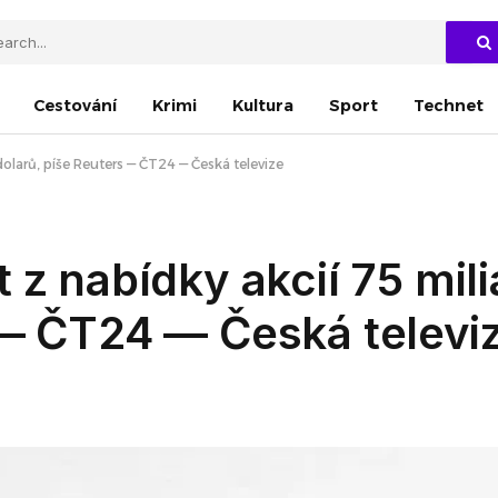
Cestování
Krimi
Kultura
Sport
Technet
dolarů, píše Reuters — ČT24 — Česká televize
 z nabídky akcií 75 mili
 — ČT24 — Česká televi