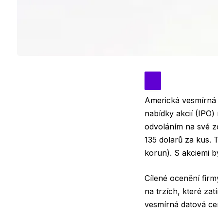
Americká vesmírná 
nabídky akcií (IPO)
odvoláním na své zd
135 dolarů za kus. T
korun). S akciemi b
Cílené ocenění fir
na trzích, které za
vesmírná datová cen