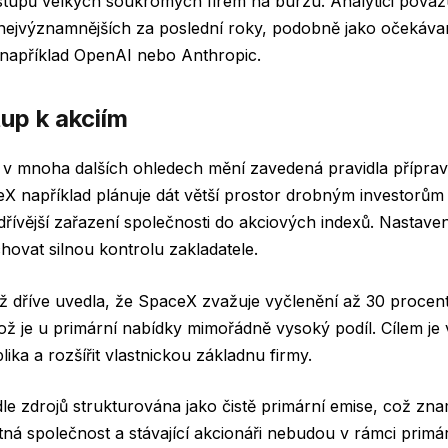
tupů velkých soukromých firem na burzu. Analytici považu
nejvýznamnějších za poslední roky, podobně jako očekáva
například OpenAI nebo Anthropic.
up k akciím
 v mnoha dalších ohledech mění zavedená pravidla příprav
eX například plánuje dát větší prostor drobným investorům p
dřívější zařazení společnosti do akciových indexů. Nastaven
hovat silnou kontrolu zakladatele.
ž dříve uvedla, že SpaceX zvažuje vyčlenění až 30 procen
ož je u primární nabídky mimořádně vysoký podíl. Cílem je
ka a rozšířit vlastnickou základnu firmy.
e zdrojů strukturována jako čistě primární emise, což zn
ná společnost a stávající akcionáři nebudou v rámci primá