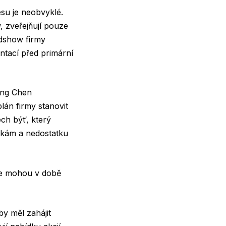
esu je neobvyklé.
 zveřejňují pouze
adshow firmy
ntací před primární
eng Chen
lán firmy stanovit
h být‘, který
nkám a nedostatku
 se mohou v době
y měl zahájit