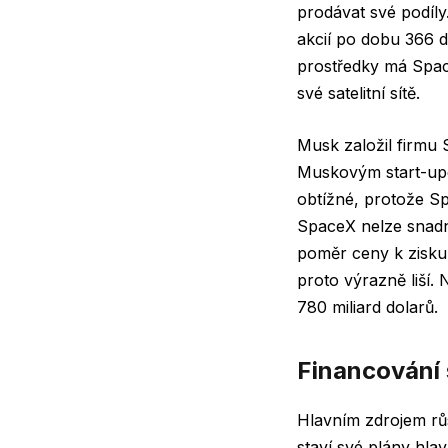
prodávat své podíl
akcií po dobu 366 d
prostředky má Space
své satelitní sítě.
Musk založil firmu 
Muskovým start-upe
obtížné, protože S
SpaceX nelze snadno
poměr ceny k zisku,
proto výrazně liší.
780 miliard dolarů.
Financování 
Hlavním zdrojem růs
staví své plány hlav