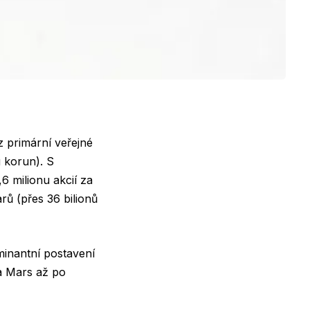
 primární veřejné
u korun). S
6 milionu akcií za
arů (přes 36 bilionů
inantní postavení
na Mars až po