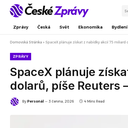
Zprávy
Česká
Svět
Ekonomika
Bydlení
Domovská Stránka
»
SpaceX plánuje získat z nabídky akcií 75 miliard 
ZPRÁVY
SpaceX plánuje získat
dolarů, píše Reuters
By
Personál
3 června, 2026
4 Mins Read