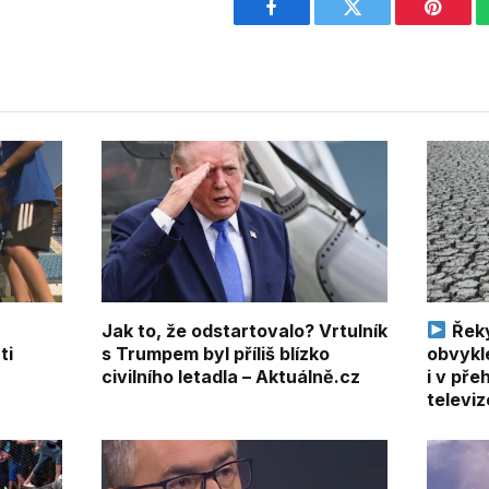
Facebook
Twitter
Pintere
Jak to, že odstartovalo? Vrtulník
Řeky
ti
s Trumpem byl příliš blízko
obvykl
civilního letadla – Aktuálně.cz
i v př
televiz