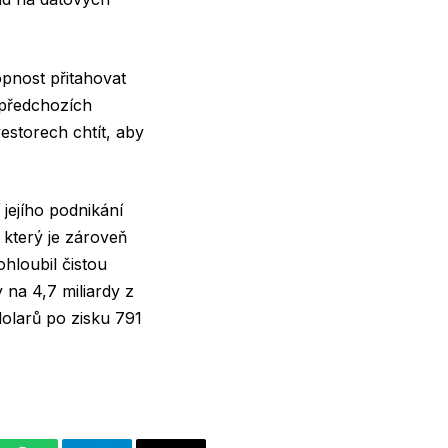
pnost přitahovat
 předchozích
vestorech chtít, aby
 jejího podnikání
 který je zároveň
hloubil čistou
 na 4,7 miliardy z
dolarů po zisku 791