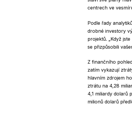
centrech ve vesmír
Podle řady analyti
drobné investory v
projektů. „Když jste
se přizpůsobili vaš
Z finančního pohled
zatím vykazují ztrát
hlavním zdrojem hot
ztrátu na 4,28 milia
4,1 miliardy dolarů
milionů dolarů předl