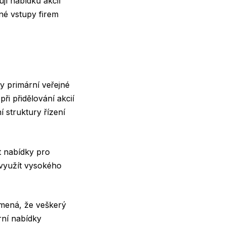
jí nabídku akcií
né vstupy firem
y primární veřejné
ři přidělování akcií
í struktury řízení
t nabídky pro
 využít vysokého
amená, že veškerý
rní nabídky