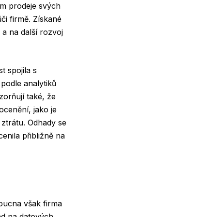
em prodeje svých
či firmě. Získané
a na další rozvoj
 spojila s
podle analytiků
orňují také, že
cenění, jako je
 ztrátu. Odhady se
enila přibližně na
doucna však firma
lad na datových