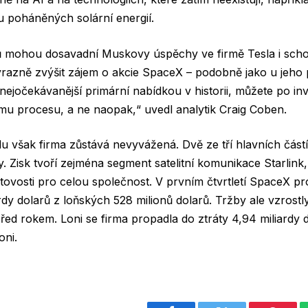
u poháněných solární energií.
ků mohou dosavadní Muskovy úspěchy ve firmě Tesla i scho
ýrazně zvýšit zájem o akcie SpaceX – podobně jako u jeho
 nejočekávanější primární nabídkou v historii, můžete po in
emu procesu, a ne naopak,“ uvedl analytik Craig Coben.
u však firma zůstává nevyvážená. Dvě ze tří hlavních částí
y. Zisk tvoří zejména segment satelitní komunikace Starlink,
ovosti pro celou společnost. V prvním čtvrtletí SpaceX pro
rdy dolarů z loňských 528 milionů dolarů. Tržby ale vzrostly
 před rokem. Loni se firma propadla do ztráty 4,94 miliardy 
oni.