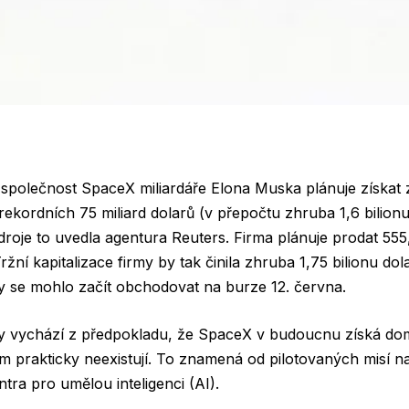
společnost SpaceX miliardáře Elona Muska plánuje získat z
 rekordních 75 miliard dolarů (v přepočtu zhruba 1,6 bilion
roje to uvedla agentura Reuters. Firma plánuje prodat 555,
ržní kapitalizace firmy by tak činila zhruba 1,75 bilionu dol
y se mohlo začít obchodovat na burze 12. června.
my vychází z předpokladu, že SpaceX v budoucnu získá dom
tím prakticky neexistují. To znamená od pilotovaných misí 
tra pro umělou inteligenci (AI).