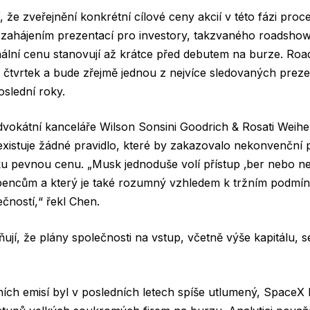
, že zveřejnění konkrétní cílové ceny akcií v této fázi proc
 zahájením prezentací pro investory, takzvaného roadshow,
nální cenu stanovují až krátce před debutem na burze. Ro
čtvrtek a bude zřejmě jednou z nejvíce sledovaných preze
oslední roky.
dvokátní kanceláře Wilson Sonsini Goodrich & Rosati Weih
istuje žádné pravidlo, které by zakazovalo nekonvenční p
u pevnou cenu. „Musk jednoduše volí přístup ‚ber nebo nec
pencům a který je také rozumný vzhledem k tržním podmí
čností,“ řekl Chen.
ují, že plány společnosti na vstup, včetně výše kapitálu,
ích emisí byl v posledních letech spíše utlumený, SpaceX b