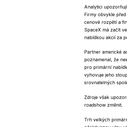
Analytici upozorňují
Firmy obvykle před
cenové rozpětí a fi
SpaceX má začít ve 
nabídkou akcií za p
Partner americké a
poznamenal, že neex
pro primární nabídk
vyhovuje jeho stou
srovnatelných spole
Zdroje však upozorň
roadshow změnit.
Trh velkých primárn