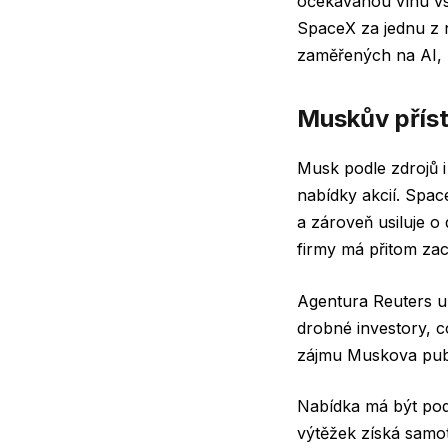
očekávanou vlnu vs
SpaceX za jednu z 
zaměřených na AI, 
Muskův příst
Musk podle zdrojů i
nabídky akcií. Spac
a zároveň usiluje o 
firmy má přitom zac
Agentura Reuters u
drobné investory, c
zájmu Muskova publi
Nabídka má být podl
výtěžek získá samot